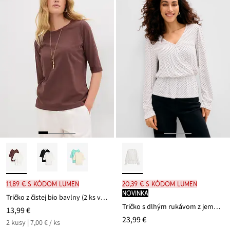
11,89 € s kódom LUMEN
20,39 € s kódom LUMEN
novinka
Tričko z čistej bio bavlny (2 ks v balení)
Tričko s dlhým rukávom z jemnej viskózy
13,99 €
23,99 €
2 kusy | 7,00 € / ks