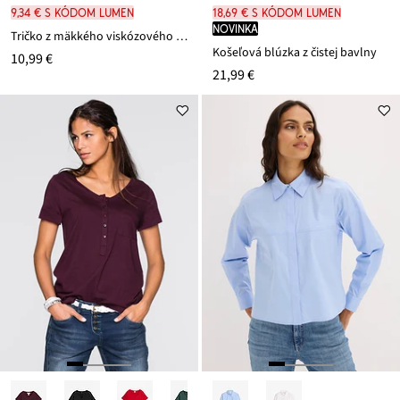
9,34 € s kódom LUMEN
18,69 € s kódom LUMEN
novinka
Tričko z mäkkého viskózového mixu
Košeľová blúzka z čistej bavlny
10,99 €
21,99 €