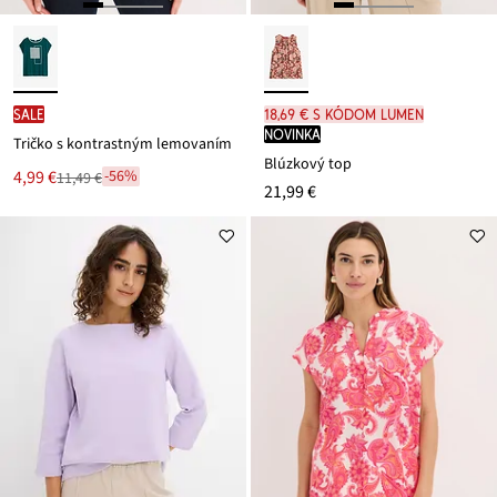
SALE
18,69 € s kódom LUMEN
novinka
Tričko s kontrastným lemovaním
Blúzkový top
Nová
4,99 €
-56%
11,49 €
Zľava
21,99 €
cena
z
je
ceny
11,49 €