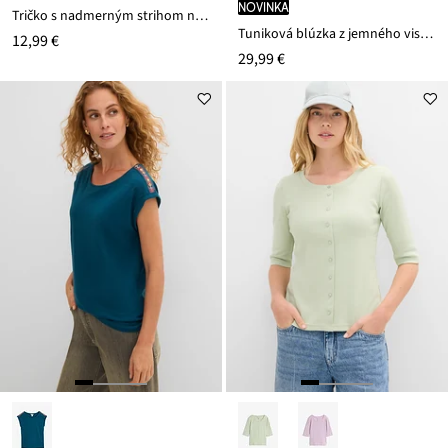
novinka
Tričko s nadmerným strihom na pleciach
Tuniková blúzka z jemného viskózového mixu
12,99 €
29,99 €