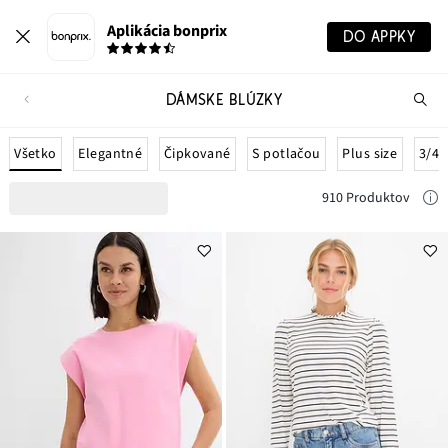
Aplikácia bonprix
DO APPKY
DÁMSKE BLÚZKY
Hľ
pr
Všetko
Elegantné
Čipkované
S potlačou
Plus size
3/4 
910 Produktov