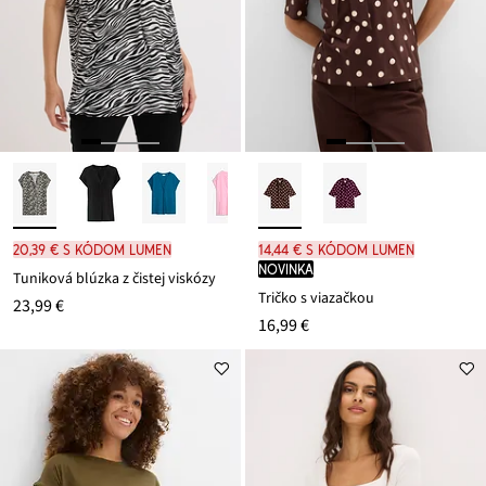
20,39 € s kódom LUMEN
14,44 € s kódom LUMEN
novinka
Tuniková blúzka z čistej viskózy
Tričko s viazačkou
23,99 €
16,99 €