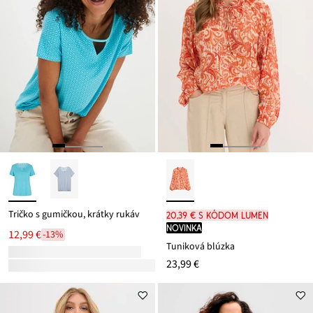
Tričko s gumičkou, krátky rukáv
20,39 € s kódom LUMEN
novinka
12,99 €
-13%
Tuniková blúzka
23,99 €