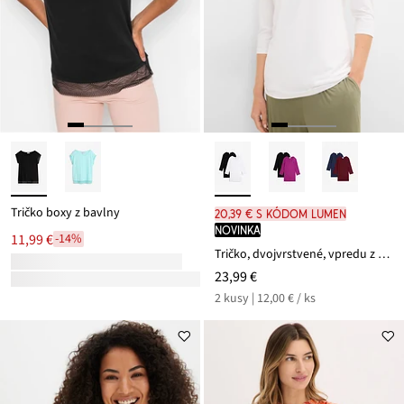
Tričko boxy z bavlny
20,39 € s kódom LUMEN
novinka
11,99 €
-14%
Tričko, dvojvrstvené, vpredu z mäkkého viskózového mixu (2 ks v balení)
23,99 €
2 kusy | 12,00 € / ks