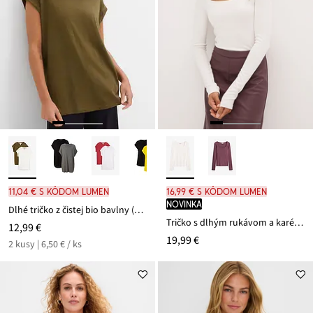
11,04 € s kódom LUMEN
16,99 € s kódom LUMEN
novinka
Dlhé tričko z čistej bio bavlny (2 ks v balení)
Tričko s dlhým rukávom a karé výstrihom
12,99 €
19,99 €
2 kusy | 6,50 € / ks