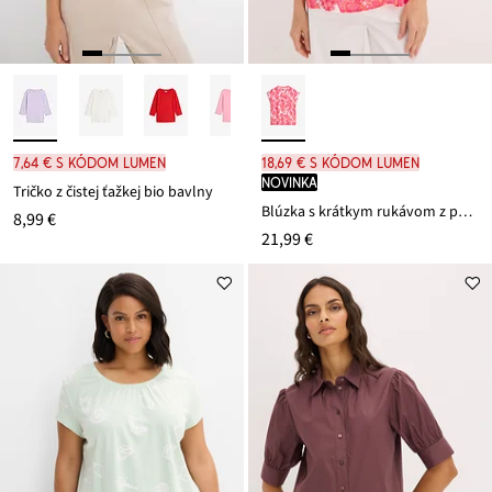
7,64 € s kódom LUMEN
18,69 € s kódom LUMEN
novinka
Tričko z čistej ťažkej bio bavlny
Blúzka s krátkym rukávom z padavého saténu
8,99 €
21,99 €