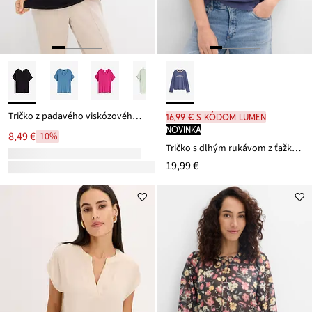
Tričko z padavého viskózového mixu
16,99 € s kódom LUMEN
novinka
8,49 €
-10%
Tričko s dlhým rukávom z ťažkej bio bavlny
19,99 €