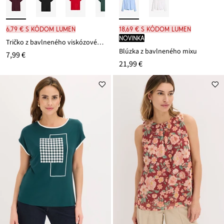
6,79 € s kódom LUMEN
18,69 € s kódom LUMEN
novinka
Tričko z bavlneného viskózového mixu
Blúzka z bavlneného mixu
7,99 €
21,99 €