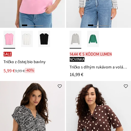
SALE
14,44 € s kódom LUMEN
novinka
Tričko z čistej bio bavlny
Tričko s dlhým rukávom a volánmi
Nová
5,99 €
-40%
9,99 €
Zľava
16,99 €
cena
z
je
ceny
9,99 €