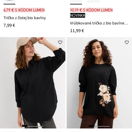
6,79 € s kódom LUMEN
10,19 € s kódom LUMEN
novinka
Tričko z čistej bio bavlny
Vrúbkované tričko z bio bavlneného mixu
7,99 €
11,99 €