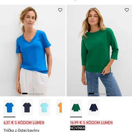
z
je
ceny
7,99 €
6,37 € s kódom LUMEN
16,99 € s kódom LUMEN
novinka
Tričko z čistej bavlny