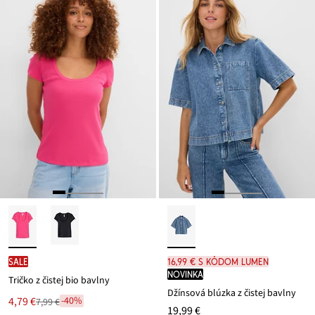
SALE
16,99 € s kódom LUMEN
novinka
Tričko z čistej bio bavlny
Džínsová blúzka z čistej bavlny
Nová
4,79 €
-40%
7,99 €
Zľava
19,99 €
cena