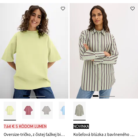
7,64 € s kódom LUMEN
novinka
Oversize-tričko, z čistej ťažkej bio bavlny
Košeľová blúzka z bavlneného mixu