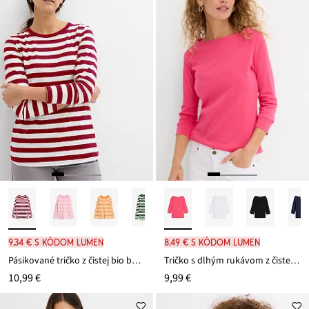
9,34 € s kódom LUMEN
8,49 € s kódom LUMEN
Pásikované tričko z čistej bio bavlny
Tričko s dlhým rukávom z čistej bio bavlny
10,99 €
9,99 €