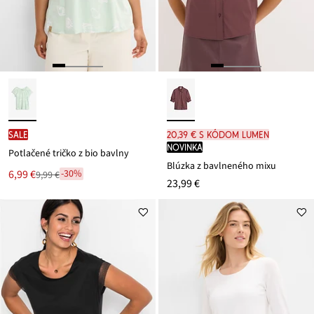
SALE
20,39 € s kódom LUMEN
novinka
Potlačené tričko z bio bavlny
Blúzka z bavlneného mixu
Nová
6,99 €
-30%
9,99 €
Zľava
23,99 €
cena
z
je
ceny
9,99 €