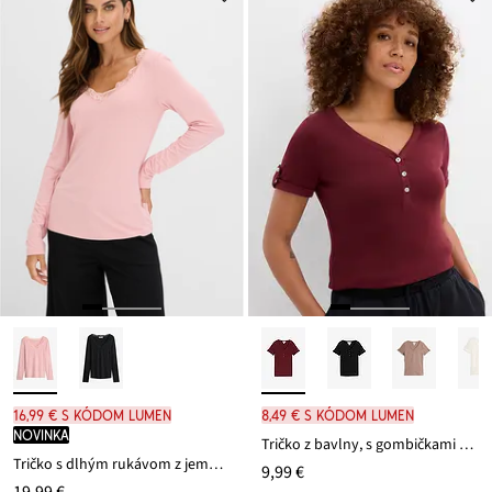
16,99 € s kódom LUMEN
8,49 € s kódom LUMEN
novinka
Tričko z bavlny, s gombičkami na výstrihu
Tričko s dlhým rukávom z jemnej viskózy
9,99 €