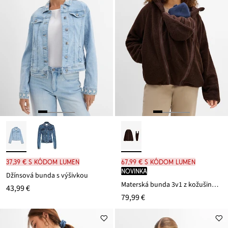
37,39 € s kódom LUMEN
67,99 € s kódom LUMEN
novinka
Džínsová bunda s výšivkou
Materská bunda 3v1 z kožušinového flísu
43,99 €
79,99 €