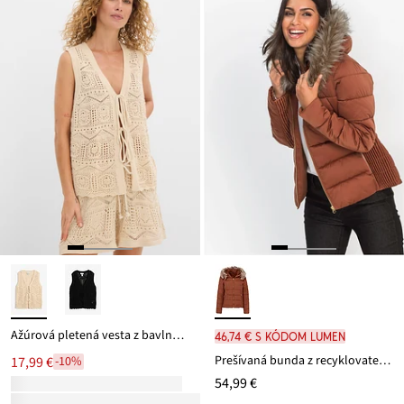
Ažúrová pletená vesta z bavlneného mixu
46,74 € s kódom LUMEN
Prešívaná bunda z recyklovateľného polyesteru
17,99 €
-10%
54,99 €