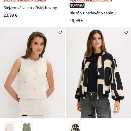
20,39 € s kódom LUMEN
42,49 € s kódom LUMEN
novinka
Blejzerová vesta z čistej bavlny
Bluzón z padavého saténu
23,99 €
49,99 €