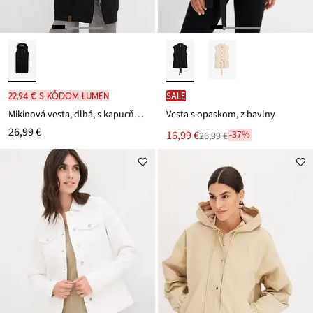
22,94 € s kódom LUMEN
SALE
Mikinová vesta, dlhá, s kapucňou, z bavlneného mixu
Vesta s opaskom, z bavlny
26,99 €
Nová
16,99 €
-37%
26,99 €
Zľava
cena
z
je
ceny
26,99 €