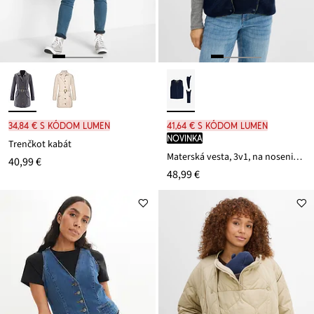
34,84 € s kódom LUMEN
41,64 € s kódom LUMEN
novinka
Trenčkot kabát
Materská vesta, 3v1, na nosenie, z Teddy flísu
40,99 €
48,99 €