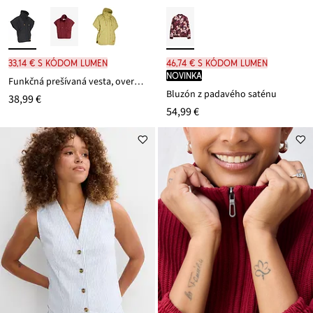
33,14 € s kódom LUMEN
46,74 € s kódom LUMEN
novinka
Funkčná prešívaná vesta, oversized, odolná voči vode
Bluzón z padavého saténu
38,99 €
54,99 €