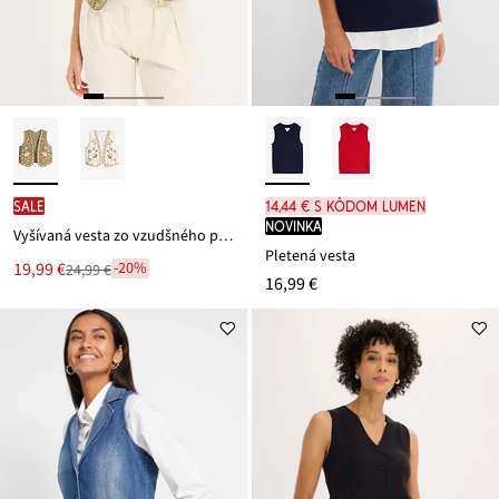
SALE
14,44 € s kódom LUMEN
novinka
Vyšívaná vesta zo vzudšného pláteného mixu
Pletená vesta
Nová
19,99 €
-20%
24,99 €
Zľava
16,99 €
cena
z
je
ceny
24,99 €