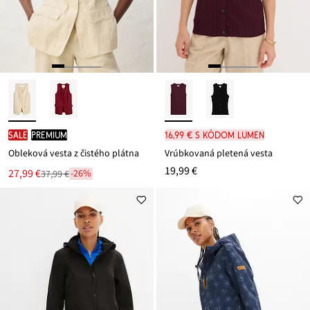
SALE
PREMIUM
16,99 € s kódom LUMEN
Obleková vesta z čistého plátna
Vrúbkovaná pletená vesta
19,99 €
Nová
27,99 €
-26%
37,99 €
Zľava
cena
z
je
ceny
37,99 €