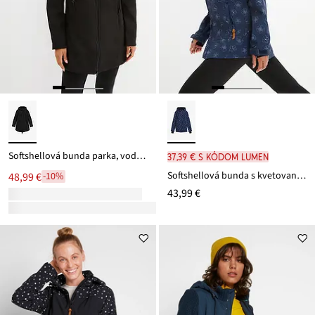
Softshellová bunda parka, vodu odpudzujúca
37,39 € s kódom LUMEN
Softshellová bunda s kvetovaným vzorom, odolná voči vode
48,99 €
-10%
43,99 €