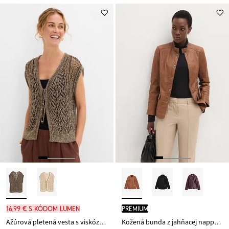
16,99 € s kódom LUMEN
PREMIUM
Ažúrová pletená vesta s viskózou a lesklým vláknom
Kožená bunda z jahňacej nappa kože