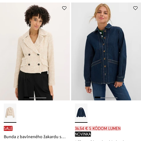
SALE
36,54 € s kódom LUMEN
novinka
Bunda z bavlneného žakardu s pláteným podielom