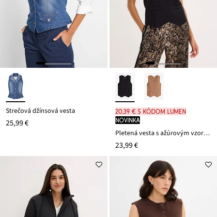
Strečová džínsová vesta
20,39 € s kódom LUMEN
novinka
25,99 €
Pletená vesta s ažúrovým vzorom na chrbáte
23,99 €