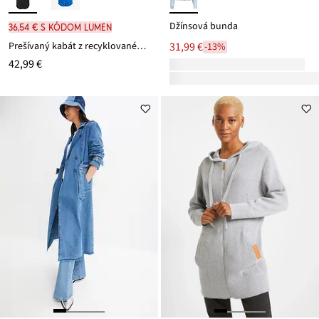
Džínsová bunda
36,54 € s kódom LUMEN
Prešívaný kabát z recyklovaného polyesteru
31,99 €
-13%
42,99 €