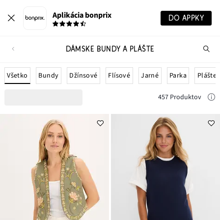
Aplikácia bonprix
DO APPKY
DÁMSKE BUNDY A PLÁŠTE
Hľ
pr
Všetko
Bundy
Džínsové
Flísové
Jarné
Parka
Plášte
457 Produktov