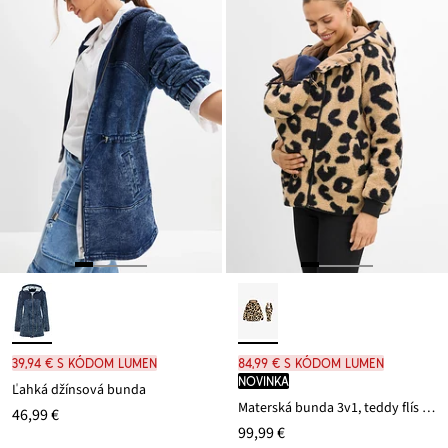
39,94 € s kódom LUMEN
84,99 € s kódom LUMEN
novinka
Ľahká džínsová bunda
Materská bunda 3v1, teddy flís (2-dielna sada
46,99 €
99,99 €