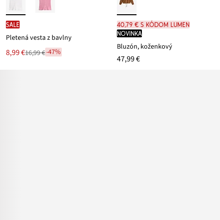
SALE
40,79 € s kódom LUMEN
novinka
Pletená vesta z bavlny
Bluzón, koženkový
Nová
8,99 €
-47%
16,99 €
Zľava
47,99 €
cena
z
je
ceny
16,99 €