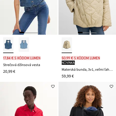
17,84 € s kódom LUMEN
50,99 € s kódom LUMEN
novinka
Strečová džínsová vesta
Materská bunda, 3v1, veľmi ľahká, prešívaná s časťou na nosenie
20,99 €
59,99 €