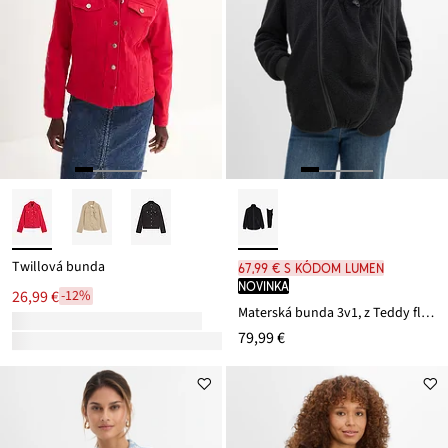
Twillová bunda
67,99 € s kódom LUMEN
novinka
26,99 €
-12%
Materská bunda 3v1, z Teddy flísu
79,99 €