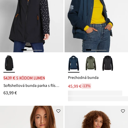
Prechodná bunda
54,39 € s kódom LUMEN
Softshellová bunda parka s flísovou podšívkou
45,99 €
-13%
63,99 €