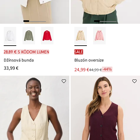
28,89 € s kódom LUMEN
SALE
Džínsová bunda
Bluzón oversize
33,99 €
Nová
24,99 €
-44%
44,99 €
Zľava
cena
z
je
ceny
44,99 €