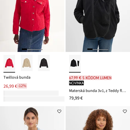
Twillová bunda
67,99 € s kódom LUMEN
novinka
26,99 €
-12%
Materská bunda 3v1, z Teddy flísu
79,99 €