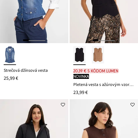
Strečová džínsová vesta
20,39 € s kódom LUMEN
novinka
25,99 €
Pletená vesta s ažúrovým vzorom na chrbáte
23,99 €