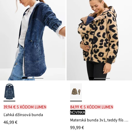
39,94 € s kódom LUMEN
84,99 € s kódom LUMEN
novinka
Ľahká džínsová bunda
Materská bunda 3v1, teddy flís (2-dielna sada
46,99 €
99,99 €