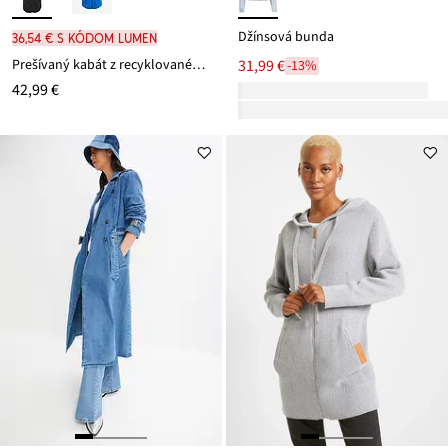
Džínsová bunda
36,54 € s kódom LUMEN
Prešívaný kabát z recyklovaného polyesteru
31,99 €
-13%
42,99 €