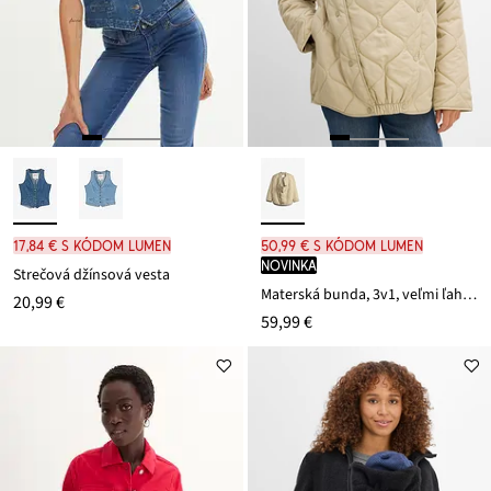
17,84 € s kódom LUMEN
50,99 € s kódom LUMEN
novinka
Strečová džínsová vesta
Materská bunda, 3v1, veľmi ľahká, prešívaná s časťou na nosenie
20,99 €
59,99 €