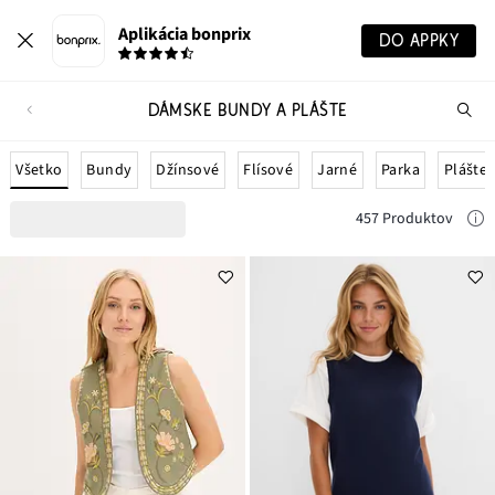
Aplikácia bonprix
DO APPKY
DÁMSKE BUNDY A PLÁŠTE
Hľ
pr
Všetko
Bundy
Džínsové
Flísové
Jarné
Parka
Plášte
457 Produktov