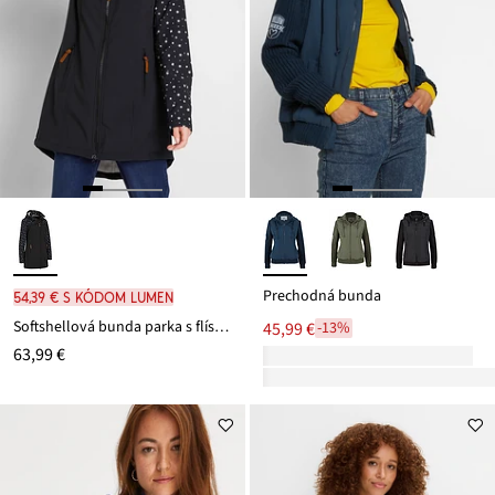
Prechodná bunda
54,39 € s kódom LUMEN
Softshellová bunda parka s flísovou podšívkou
45,99 €
-13%
63,99 €