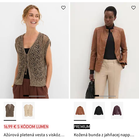
16,99 € s kódom LUMEN
PREMIUM
Ažúrová pletená vesta s viskózou a lesklým vláknom
Kožená bunda z jahňacej nappa kože