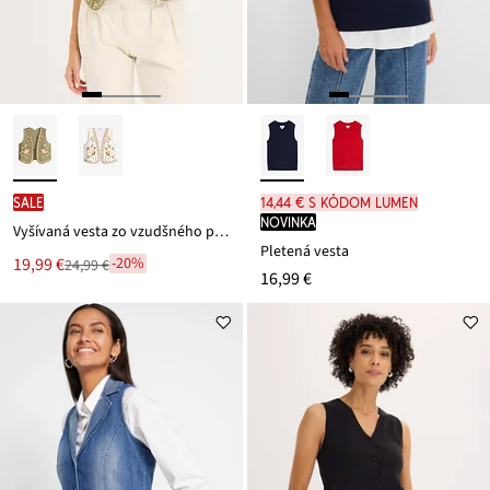
SALE
14,44 € s kódom LUMEN
novinka
Vyšívaná vesta zo vzudšného pláteného mixu
Pletená vesta
Nová
19,99 €
-20%
24,99 €
Zľava
16,99 €
cena
z
je
ceny
24,99 €