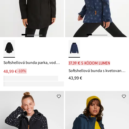
Softshellová bunda parka, vodu odpudzujúca
37,39 € s kódom LUMEN
Softshellová bunda s kvetovaným vzorom, odolná voči vode
48,99 €
-10%
43,99 €