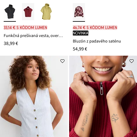
33,14 € s kódom LUMEN
46,74 € s kódom LUMEN
novinka
Funkčná prešívaná vesta, oversized, odolná voči vode
Bluzón z padavého saténu
38,99 €
54,99 €