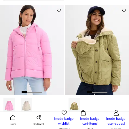
[node-badge-
[node-badge-
[node-badge-
Bunda Oversize
62,89 € s kódom LUMEN
wishlist]
cart-items]
user-codes]
Sortiment
Home
47,99 €
Ľahká materská bunda 3v1, s kožušinkovou podšívkou, na nosenie detí