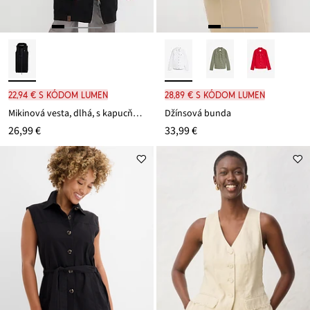
22,94 € s kódom LUMEN
28,89 € s kódom LUMEN
Mikinová vesta, dlhá, s kapucňou, z bavlneného mixu
Džínsová bunda
26,99 €
33,99 €