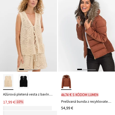
Ažúrová pletená vesta z bavlneného mixu
46,74 € s kódom LUMEN
Prešívaná bunda z recyklovateľného polyesteru
17,99 €
-10%
54,99 €