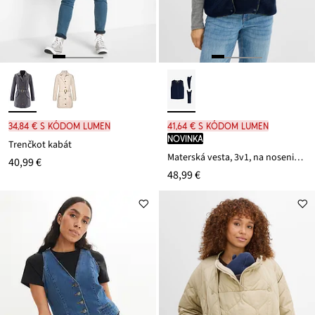
34,84 € s kódom LUMEN
41,64 € s kódom LUMEN
novinka
Trenčkot kabát
Materská vesta, 3v1, na nosenie, z Teddy flísu
40,99 €
48,99 €