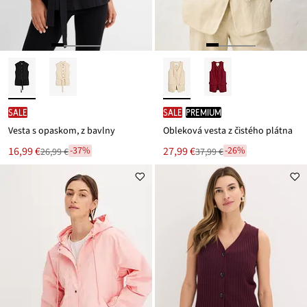
SALE
SALE
PREMIUM
Vesta s opaskom, z bavlny
Obleková vesta z čistého plátna
Nová
Nová
16,99 €
27,99 €
-37%
-26%
26,99 €
37,99 €
Zľava
Zľava
cena
cena
z
z
je
je
ceny
ceny
26,99 €
37,99 €