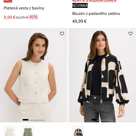
SALE
42,49 € s kódom LUMEN
novinka
Pletená vesta z bavlny
Bluzón z padavého saténu
Nová
9,99 €
-41%
16,99 €
Zľava
49,99 €
cena
z
je
ceny
16,99 €