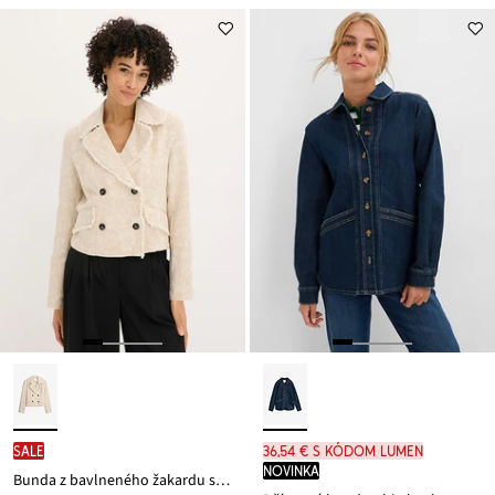
SALE
36,54 € s kódom LUMEN
novinka
Bunda z bavlneného žakardu s pláteným podielom