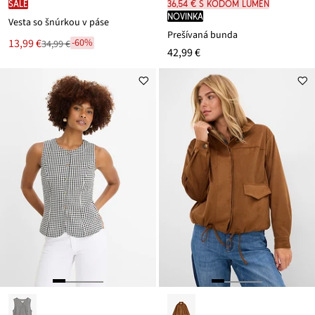
SALE
36,54 € s kódom LUMEN
novinka
Vesta so šnúrkou v páse
Prešívaná bunda
Nová
13,99 €
-60%
34,99 €
Zľava
42,99 €
cena
z
je
ceny
34,99 €