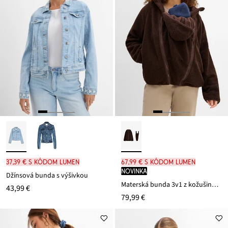
37,39 € s kódom LUMEN
67,99 € s kódom LUMEN
novinka
Džínsová bunda s výšivkou
Materská bunda 3v1 z kožušinového flísu
43,99 €
79,99 €