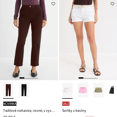
novinka
SALE
Twillové nohavice, rovné, s vysokým pásom
Šortky z bavlny