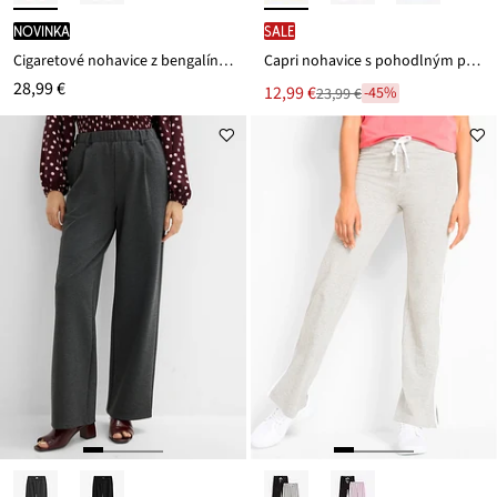
novinka
SALE
Cigaretové nohavice z bengalínu, kašírujú brucho
Capri nohavice s pohodlným pásom
28,99 €
Nová
12,99 €
-45%
23,99 €
Zľava
cena
z
je
ceny
23,99 €