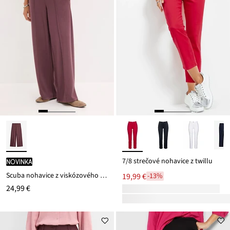
7/8 strečové nohavice z twillu
novinka
Scuba nohavice z viskózového mixu
19,99 €
-13%
24,99 €