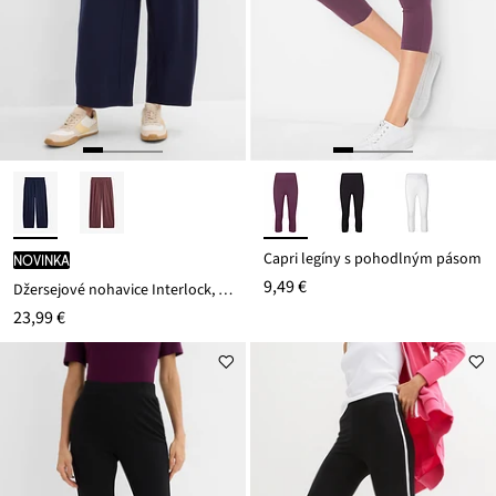
Capri legíny s pohodlným pásom
novinka
9,49 €
Džersejové nohavice Interlock, bavlna
23,99 €