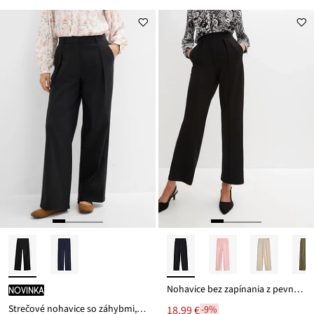
Nohavice bez zapínania z pevnej kvality Interlock
novinka
Strečové nohavice so záhybmi, z bengalínu
18,99 €
-9%