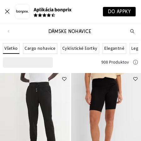
Aplikácia bonprix
DO APPKY
DÁMSKE NOHAVICE
Hľ
pr
Všetko
Cargo nohavice
Cyklistické šortky
Elegantné
Legí
908 Produktov