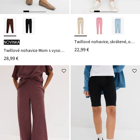
Twillové nohavice, skrátené, obnosený vzhľad
novinka
22,99 €
Twillové nohavice Mom s vysokým pásom
28,99 €