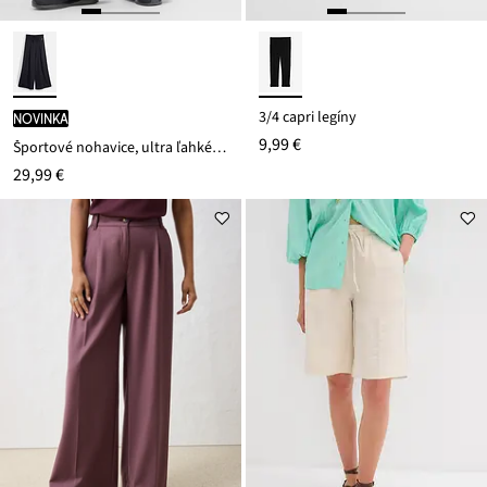
3/4 capri legíny
novinka
9,99 €
Športové nohavice, ultra ľahké, ozdobné záhyby, rýchloschnúce
29,99 €