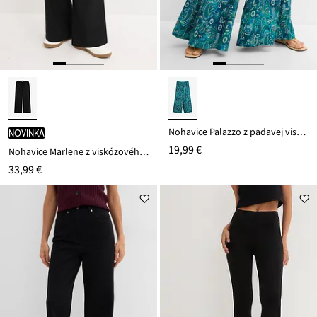
Nohavice Palazzo z padavej viskózy
novinka
19,99 €
Nohavice Marlene z viskózového mixu
33,99 €