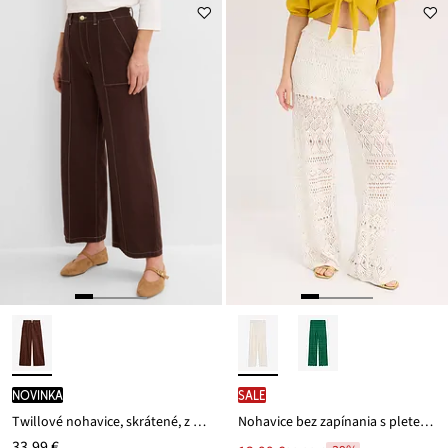
novinka
SALE
Twillové nohavice, skrátené, z čistej bavlny
Nohavice bez zapínania s pleteným dierkovaným vzorom
33,99 €