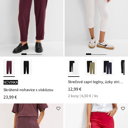
Strečové capri legíny, úzky strih (2 ks)
novinka
12,99 €
Skrátené nohavice s viskózou
2 kusy | 6,50 € / ks
23,99 €