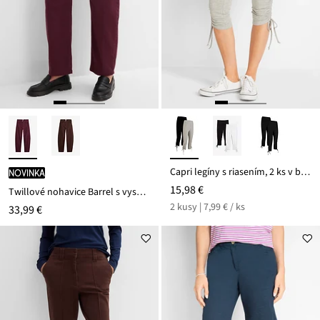
Capri legíny s riasením, 2 ks v balení
novinka
15,98 €
Twillové nohavice Barrel s vysokým pásom
2 kusy | 7,99 € / ks
33,99 €