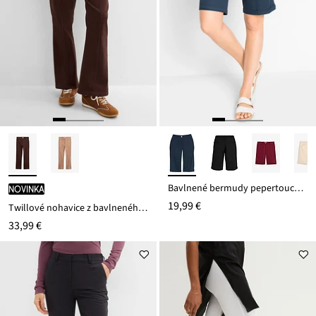
Bavlnené bermudy pepertouch z bavlneného mixu
novinka
19,99 €
Twillové nohavice z bavlneného streču
33,99 €