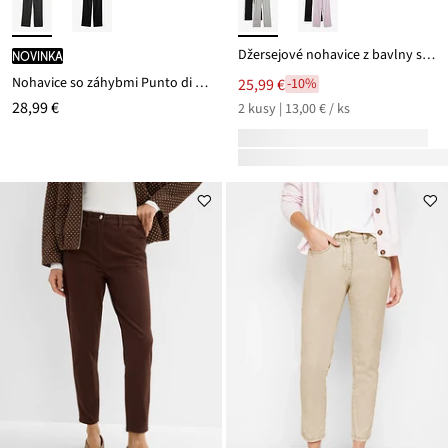
Džersejové nohavice z bavlny so strečom (2 ks)
novinka
Nohavice so záhybmi Punto di Roma
25,99 €
-10%
28,99 €
2 kusy | 13,00 € / ks