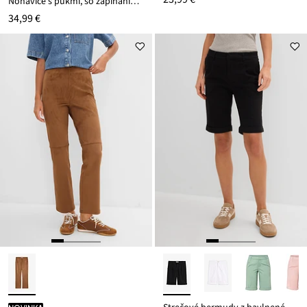
Nohavice s pukmi, so zapínaním na zips
34,99 €