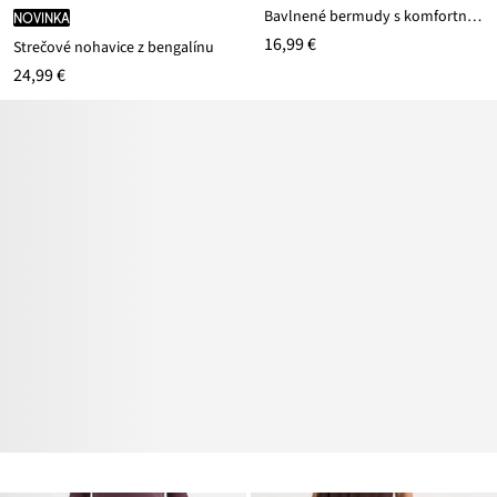
Bavlnené bermudy s komfortným pásom z bavlneného mixu
novinka
16,99 €
Strečové nohavice z bengalínu
24,99 €