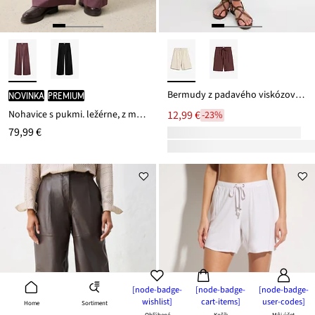
Bermudy z padavého viskózového mixu
novinka
PREMIUM
Nohavice s pukmi. ležérne, z mäkkého vlneného podielu
12,99 €
-23%
79,99 €
[node-badge-
[node-badge-
[node-badge-
wishlist]
cart-items]
user-codes]
Sortiment
Home