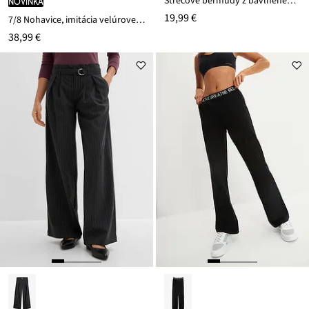
Strečové bermudy z bavlneného mixu
novinka
19,99 €
7/8 Nohavice, imitácia velúrovej kože
38,99 €