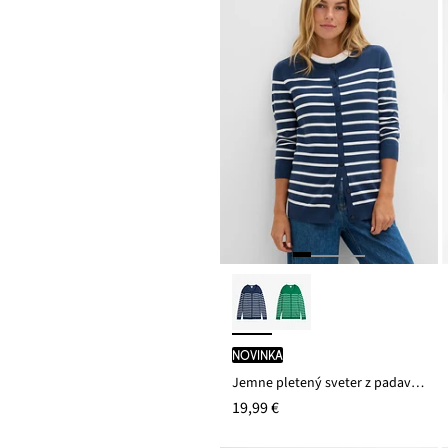
novinka
Jemne pletený sveter z padavého viskózového mixu
19,99 €