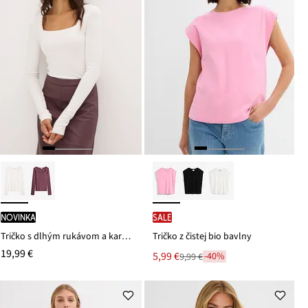
novinka
SALE
Tričko s dlhým rukávom a karé výstrihom
Tričko z čistej bio bavlny
19,99 €
Nová
5,99 €
-40%
9,99 €
Zľava
cena
z
je
ceny
9,99 €