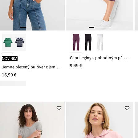
Capri legíny s pohodlným pásom
novinka
9,49 €
Jemne pletený pulóver z jemného viskózového mixu
16,99 €