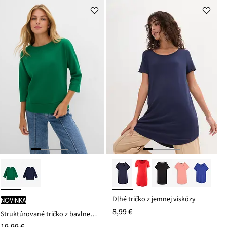
ceny
23,99 €
Dlhé tričko z jemnej viskózy
novinka
8,99 €
Štruktúrované tričko z bavlneného mixu
19,99 €