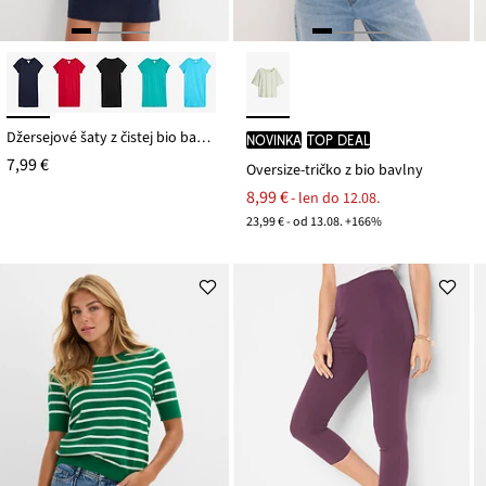
Džersejové šaty z čistej bio bavlny
novinka
TOP DEAL
7,99 €
Oversize-tričko z bio bavlny
8,99 €
- len do 12.08.
23,99 € - od 13.08. +166%