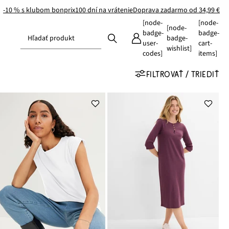
-10 % s klubom bonprix
100 dní na vrátenie
Doprava zadarmo od 34,99 €
[node-
[node-
[node-
badge-
badge-
Hľadať produkt
badge-
user-
cart-
wishlist]
codes]
items]
FILTROVAŤ / TRIEDIŤ