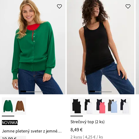
Strečový top (2 ks)
novinka
8,49 €
Jemne pletený sveter z jemného viskózového mixu
2 kusy | 4,25 € / ks
19,99 €