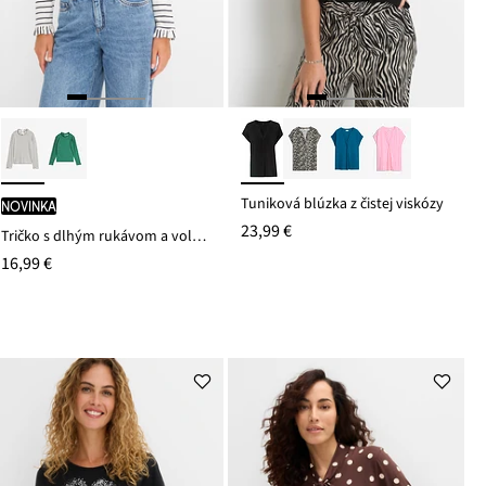
Tuniková blúzka z čistej viskózy
novinka
23,99 €
Tričko s dlhým rukávom a volánmi
16,99 €