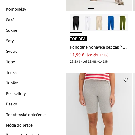
Kombinézy
Saká
Sukne
TOP DEAL
Šaty
Pohodlné nohavice bez zapínania Punto di Roma
Svetre
11,99 €
- len do 12.08.
28,99 € - od 13.08. +141%
Topy
Tričká
Tuniky
Bestsellery
Basics
Tehotenské oblečenie
Móda do práce