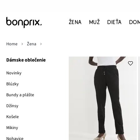
ŽENA
MUŽ
DIEŤA
DO
Home
Žena
Dámske oblečenie
Novinky
Blúzky
Bundy a plášte
Džínsy
Košele
Mikiny
Nohavice