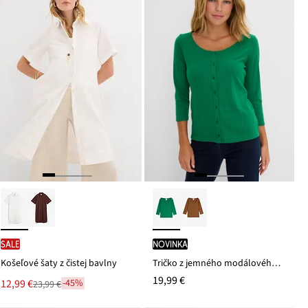
SALE
novinka
Košeľové šaty z čistej bavlny
Tričko z jemného modálového mixu
19,99 €
Nová
12,99 €
-45%
23,99 €
Zľava
cena
z
je