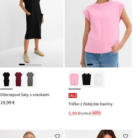
Džersejové šaty s vreckami
SALE
19,99 €
Tričko z čistej bio bavlny
Nová
5,99 €
-40%
9,99 €
Zľava
cena
z
je
ceny
9,99 €