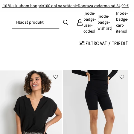
-10 % s klubom bonprix
100 dní na vrátenie
Doprava zadarmo od 34,99 €
[node-
[node-
[node-
badge-
badge-
Hľadať produkt
badge-
user-
cart-
wishlist]
codes]
items]
FILTROVAŤ / TRIEDIŤ