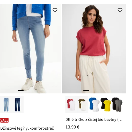
z
z
je
je
ceny
ceny
23,99 €
11,49 €
Dlhé tričko z čistej bio bavlny (2 ks v balení)
SALE
13,99 €
Džínsové legíny, komfort-streč