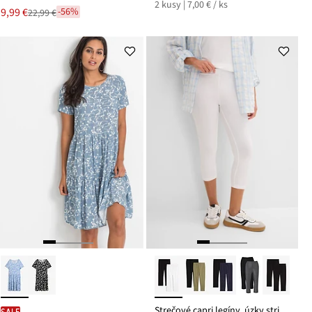
2 kusy | 7,00 € / ks
Nová
9,99 €
-56%
22,99 €
Zľava
cena
z
je
ceny
22,99 €
Strečové capri legíny, úzky strih (2 ks)
SALE