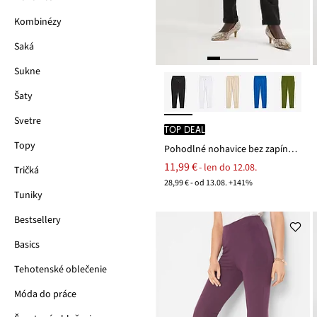
Kombinézy
Saká
Sukne
Šaty
Svetre
TOP DEAL
Topy
Pohodlné nohavice bez zapínania Punto di Roma
11,99 €
- len do 12.08.
Tričká
28,99 € - od 13.08. +141%
Tuniky
Bestsellery
Basics
Tehotenské oblečenie
Móda do práce