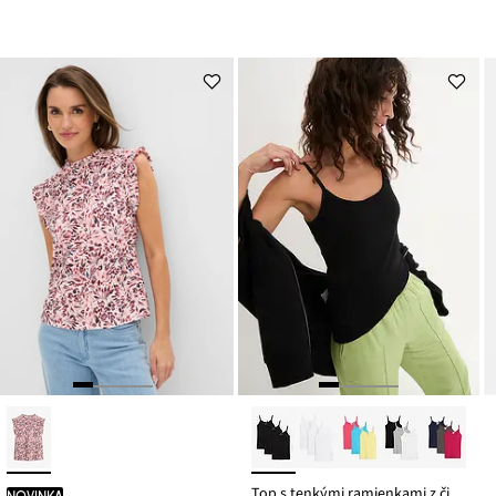
Top s tenkými ramienkami z čistej bavlny (3 ks v balení)
novinka