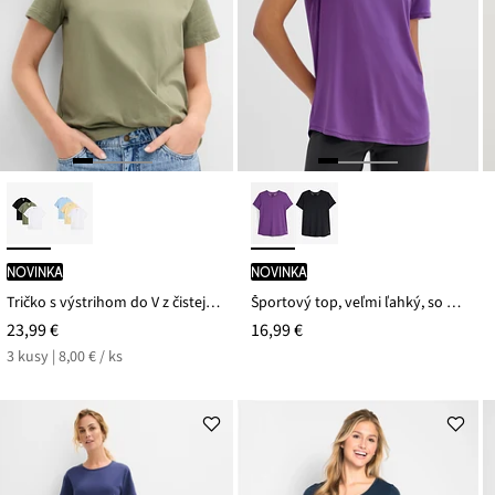
novinka
novinka
Tričko s výstrihom do V z čistej bio bavlny (3 ks v balení)
Športový top, veľmi ľahký, so sieťovinovou časťou, rýchlo schnúci
23,99 €
16,99 €
3 kusy | 8,00 € / ks