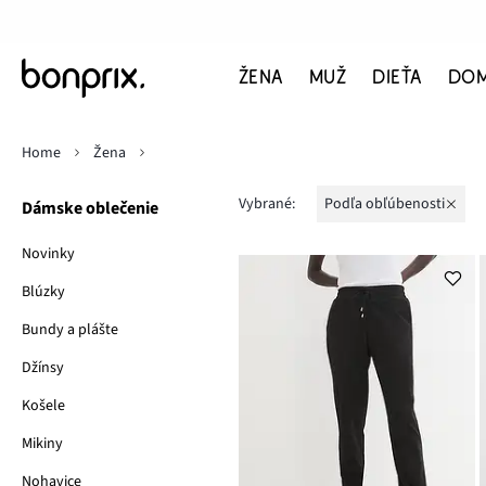
ŽENA
MUŽ
DIEŤA
DO
Home
Žena
Vybrané:
podľa obľúbenosti
Dámske oblečenie
Novinky
Blúzky
Bundy a plášte
Džínsy
Košele
Mikiny
Nohavice