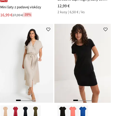
12,99 €
Mini šaty z padavej viskózy
2 kusy | 6,50 € / ks
Nová
16,99 €
-39%
27,99 €
Zľava
cena
z
je
ceny
27,99 €