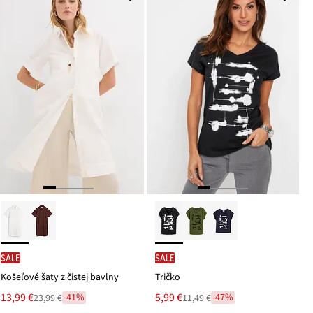
SALE
SALE
Košeľové šaty z čistej bavlny
Tričko
Nová
Nová
13,99 €
5,99 €
-41%
-47%
23,99 €
11,49 €
Zľava
Zľava
cena
cena