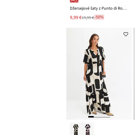
Džersejové šaty z Punto di Roma
Nová
9,99 €
-50%
19,99 €
Zľava
cena
z
je
ceny
19,99 €