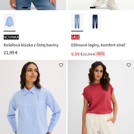
novinka
SALE
Košeľová blúzka z čistej bavlny
Džínsové legíny, komfort-streč
21,99 €
Nová
9,99 €
-56%
22,99 €
Zľava
cena
z
je
ceny
22,99 €