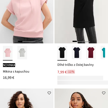
Dlhé tričko z čistej bavlny
novinka
Mikina s kapucňou
7,99 €
-11%
16,99 €