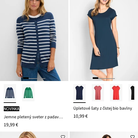
Úpletové šaty z čistej bio bavlny
novinka
10,99 €
Jemne pletený sveter z padavého viskózového mixu
19,99 €