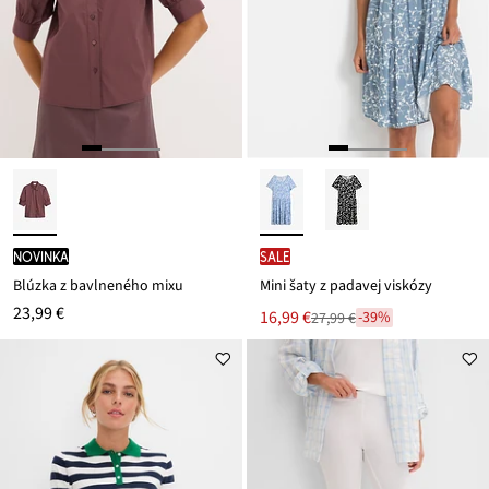
novinka
SALE
Blúzka z bavlneného mixu
Mini šaty z padavej viskózy
23,99 €
Nová
16,99 €
-39%
27,99 €
Zľava
cena
z
je
ceny
27,99 €