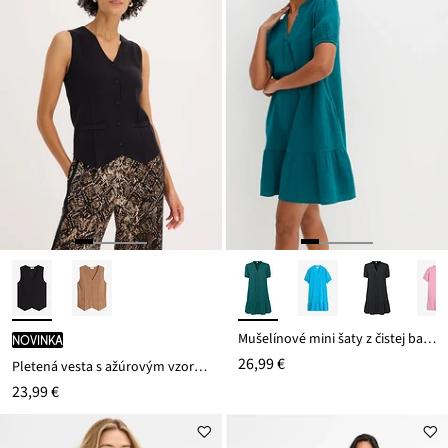
Mušelínové mini šaty z čistej bavlny
novinka
26,99 €
Pletená vesta s ažúrovým vzorom na chrbáte
23,99 €