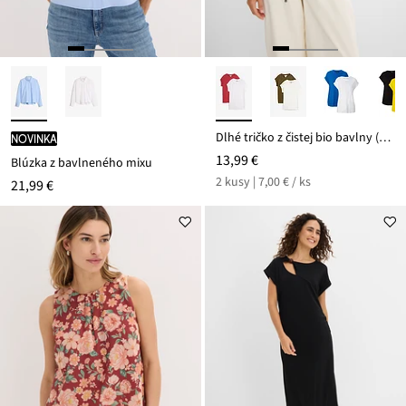
Dlhé tričko z čistej bio bavlny (2 ks v balení)
novinka
13,99 €
Blúzka z bavlneného mixu
2 kusy | 7,00 € / ks
21,99 €