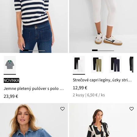
Strečové capri legíny, úzky strih (2 ks)
novinka
12,99 €
Jemne pletený pulóver s polo golierom
2 kusy | 6,50 € / ks
23,99 €