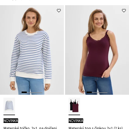
novinka
novinka
Materské tričko, 2v1, na dojčenie, z čistej bio bavlny
Materský top s čipkou 2v1 (2 ks)