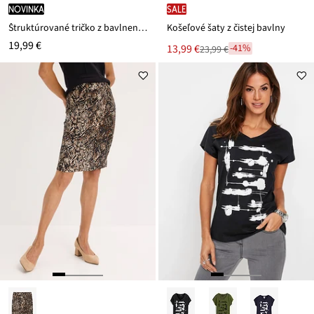
novinka
SALE
Štruktúrované tričko z bavlneného mixu
Košeľové šaty z čistej bavlny
19,99 €
Nová
13,99 €
-41%
23,99 €
Zľava
cena
z
je
ceny
23,99 €