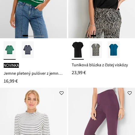
Tuniková blúzka z čistej viskózy
novinka
23,99 €
Jemne pletený pulóver z jemného viskózového mixu
16,99 €