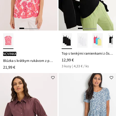
Top s tenkými ramienkami z čistej bavlny (3 ks v balení)
novinka
12,99 €
Blúzka s krátkym rukávom z padavého saténu
3 kusy | 4,33 € / ks
21,99 €