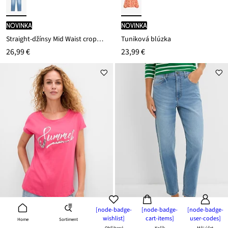
novinka
novinka
Straight-džínsy Mid Waist cropped
Tuniková blúzka
26,99 €
23,99 €
[node-badge-
[node-badge-
[node-badge-
wishlist]
cart-items]
user-codes]
Sortiment
Home