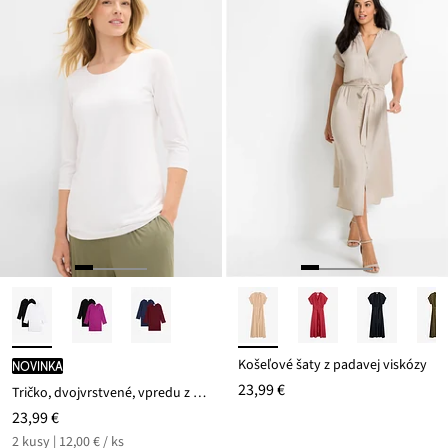
Košeľové šaty z padavej viskózy
novinka
23,99 €
Tričko, dvojvrstvené, vpredu z mäkkého viskózového mixu (2 ks v balení)
23,99 €
2 kusy | 12,00 € / ks