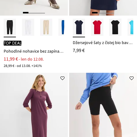
Džersejové šaty z čistej bio bavlny
TOP DEAL
7,99 €
Pohodlné nohavice bez zapínania Punto di Roma
11,99 €
- len do 12.08.
28,99 € - od 13.08. +141%