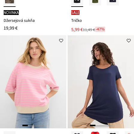
novinka
SALE
Džersejová sukňa
Tričko
19,99 €
Nová
5,99 €
-47%
11,49 €
Zľava
cena
z
je
ceny
11,49 €