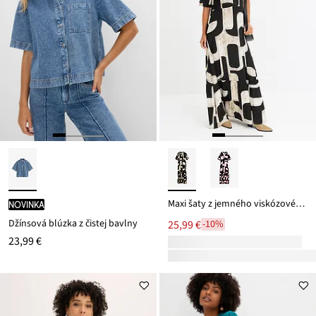
Maxi šaty z jemného viskózovéhu mixu
novinka
Džínsová blúzka z čistej bavlny
25,99 €
-10%
23,99 €