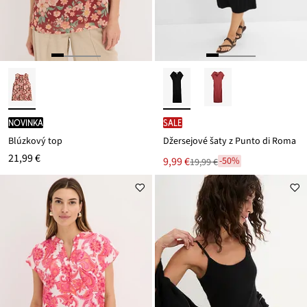
novinka
SALE
Blúzkový top
Džersejové šaty z Punto di Roma
21,99 €
Nová
9,99 €
-50%
19,99 €
Zľava
cena
z
je
ceny
19,99 €