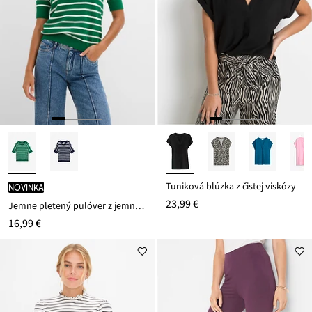
Tuniková blúzka z čistej viskózy
novinka
23,99 €
Jemne pletený pulóver z jemného viskózového mixu
16,99 €