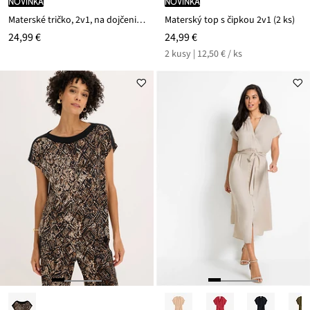
novinka
novinka
Materské tričko, 2v1, na dojčenie, z čistej bio bavlny
Materský top s čipkou 2v1 (2 ks)
24,99 €
24,99 €
2 kusy | 12,50 € / ks