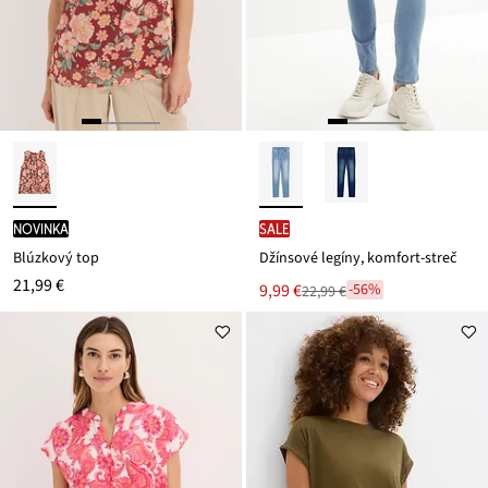
novinka
SALE
Blúzkový top
Džínsové legíny, komfort-streč
21,99 €
Nová
9,99 €
-56%
22,99 €
Zľava
cena
z
je
ceny
22,99 €