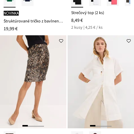
Strečový top (2 ks)
novinka
8,49 €
Štruktúrované tričko z bavlneného mixu
2 kusy | 4,25 € / ks
19,99 €