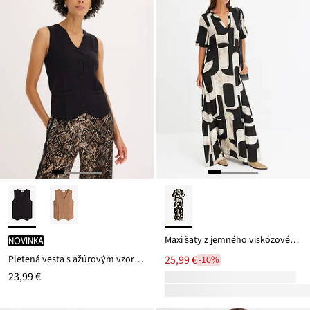
Maxi šaty z jemného viskózovéhu mixu
novinka
Pletená vesta s ažúrovým vzorom na chrbáte
25,99 €
-10%
23,99 €