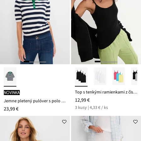
Top s tenkými ramienkami z čistej bavlny (3 ks v balení)
novinka
12,99 €
Jemne pletený pulóver s polo golierom
3 kusy | 4,33 € / ks
23,99 €