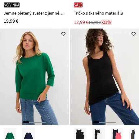
novinka
SALE
Jemne pletený sveter z jemného viskózového mixu
Tričko s tkaného materiálu
19,99 €
Nová
12,99 €
-23%
16,99 €
Zľava
cena
z
je
ceny
16,99 €