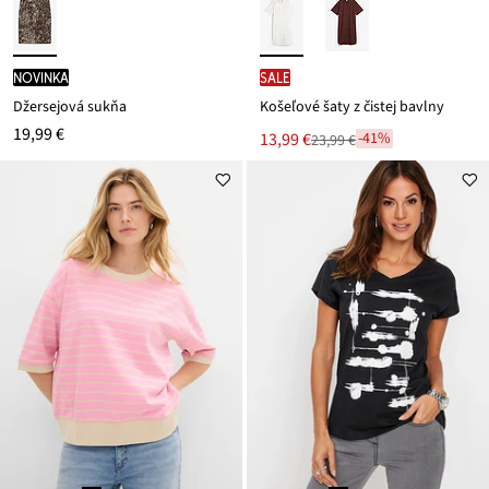
novinka
SALE
Džersejová sukňa
Košeľové šaty z čistej bavlny
19,99 €
Nová
13,99 €
-41%
23,99 €
Zľava
cena
z
je
ceny
23,99 €