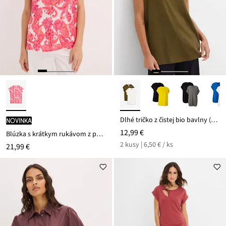
Dlhé tričko z čistej bio bavlny (2 ks v balení)
novinka
12,99 €
Blúzka s krátkym rukávom z padavého saténu
2 kusy | 6,50 € / ks
21,99 €