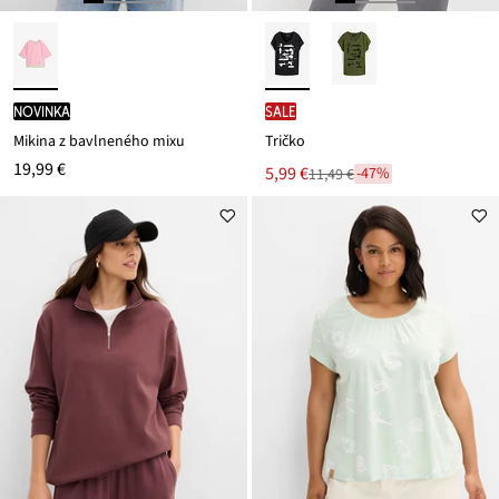
novinka
SALE
Mikina z bavlneného mixu
Tričko
19,99 €
Nová
5,99 €
-47%
11,49 €
Zľava
cena
z
je
ceny
11,49 €