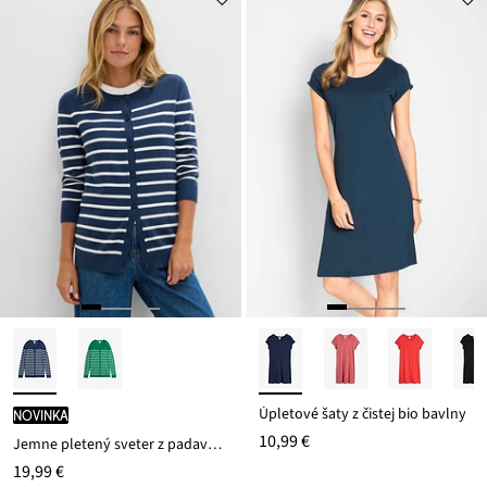
Úpletové šaty z čistej bio bavlny
novinka
10,99 €
Jemne pletený sveter z padavého viskózového mixu
19,99 €