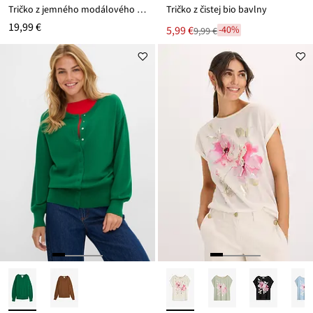
Tričko z jemného modálového mixu
Tričko z čistej bio bavlny
19,99 €
Nová
5,99 €
-40%
9,99 €
Zľava
cena
z
je
ceny
9,99 €