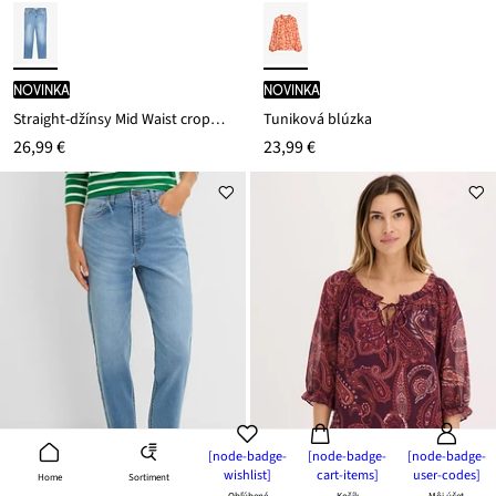
novinka
novinka
Straight-džínsy Mid Waist cropped
Tuniková blúzka
26,99 €
23,99 €
[node-badge-
[node-badge-
[node-badge-
wishlist]
cart-items]
user-codes]
Sortiment
Home