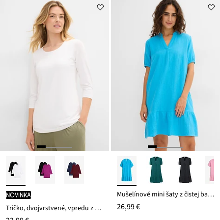
Mušelínové mini šaty z čistej bavlny
novinka
26,99 €
Tričko, dvojvrstvené, vpredu z mäkkého viskózového mixu (2 ks v balení)