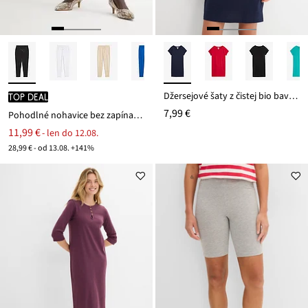
Džersejové šaty z čistej bio bavlny
TOP DEAL
7,99 €
Pohodlné nohavice bez zapínania Punto di Roma
11,99 €
- len do 12.08.
28,99 € - od 13.08. +141%