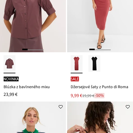
novinka
SALE
Blúzka z bavlneného mixu
Džersejové šaty z Punto di Roma
23,99 €
Nová
9,99 €
-50%
19,99 €
Zľava
cena
z
je
ceny
19,99 €