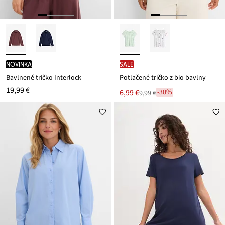
novinka
SALE
Bavlnené tričko Interlock
Potlačené tričko z bio bavlny
19,99 €
Nová
6,99 €
-30%
9,99 €
Zľava
cena
z
je
ceny
9,99 €