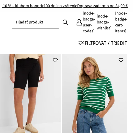
-10 % s klubom bonprix
100 dní na vrátenie
Doprava zadarmo od 34,99 €
[node-
[node-
[node-
badge-
badge-
Hľadať produkt
badge-
user-
cart-
wishlist]
codes]
items]
FILTROVAŤ / TRIEDIŤ