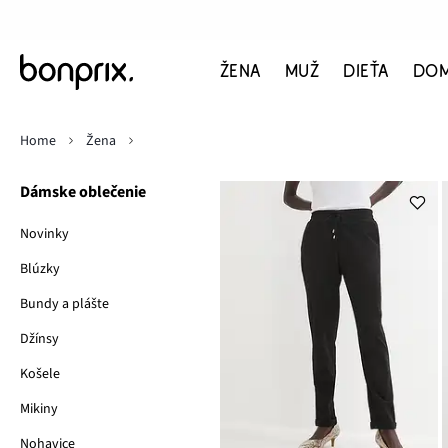
ŽENA
MUŽ
DIEŤA
DO
Home
Žena
Dámske oblečenie
Novinky
Blúzky
Bundy a plášte
Džínsy
Košele
Mikiny
Nohavice