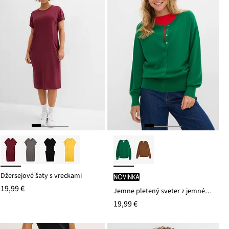
Džersejové šaty s vreckami
novinka
19,99 €
Jemne pletený sveter z jemného viskózového mixu
19,99 €