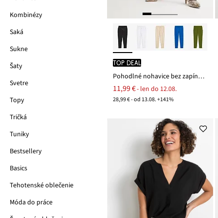
Kombinézy
Saká
Sukne
TOP DEAL
Šaty
Pohodlné nohavice bez zapínania Punto di Roma
Svetre
11,99 €
- len do 12.08.
28,99 € - od 13.08. +141%
Topy
Tričká
Tuniky
Bestsellery
Basics
Tehotenské oblečenie
Móda do práce