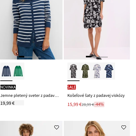
novinka
SALE
Jemne pletený sveter z padavého viskózového mixu
Košeľové šaty z padavej viskózy
19,99 €
Nová
15,99 €
-44%
28,99 €
Zľava
cena
z
je
ceny
28,99 €