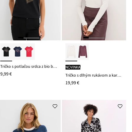
Tričko s potlačou srdca z bio bavlny
novinka
9,99 €
Tričko s dlhým rukávom a karé výstrihom
19,99 €