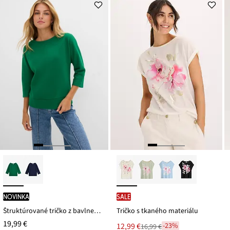
novinka
SALE
Štruktúrované tričko z bavlneného mixu
Tričko s tkaného materiálu
19,99 €
Nová
12,99 €
-23%
16,99 €