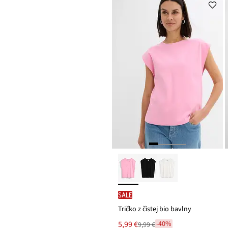
SALE
Tričko z čistej bio bavlny
Nová
5,99 €
-40%
9,99 €