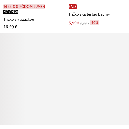
14,44 € s kódom LUMEN
SALE
novinka
Tričko z čistej bio bavlny
Tričko s viazačkou
Nová
5,99 €
-40%
9,99 €
Zľava
16,99 €
cena
z
je
ceny
9,99 €