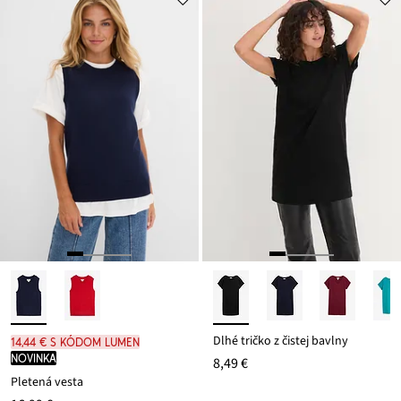
Dlhé tričko z čistej bavlny
14,44 € s kódom LUMEN
novinka
8,49 €
Pletená vesta