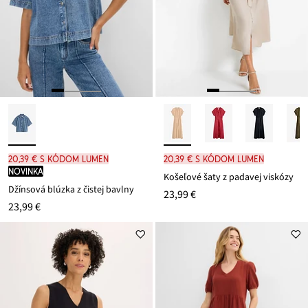
20,39 € s kódom LUMEN
20,39 € s kódom LUMEN
novinka
Košeľové šaty z padavej viskózy
Džínsová blúzka z čistej bavlny
23,99 €
23,99 €