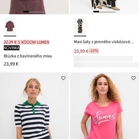
Maxi šaty z jemného viskózovéhu mixu
20,39 € s kódom LUMEN
novinka
25,99 €
-10%
Blúzka z bavlneného mixu
23,99 €