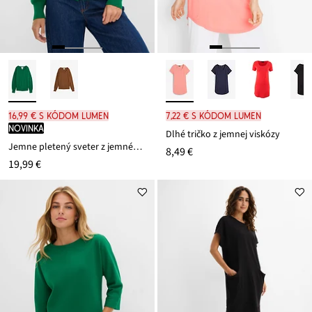
16,99 € s kódom LUMEN
7,22 € s kódom LUMEN
novinka
Dlhé tričko z jemnej viskózy
Jemne pletený sveter z jemného viskózového mixu
8,49 €
19,99 €