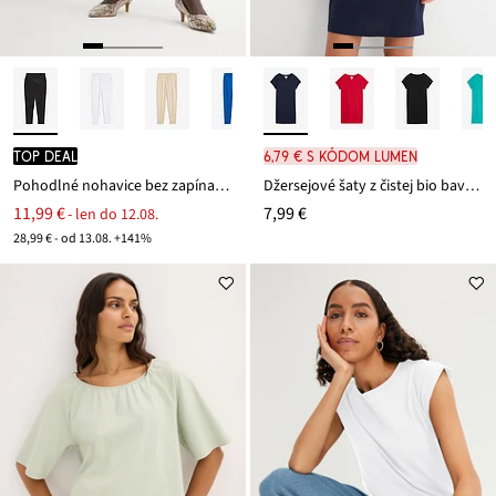
TOP DEAL
6,79 € s kódom LUMEN
Pohodlné nohavice bez zapínania Punto di Roma
Džersejové šaty z čistej bio bavlny
11,99 €
7,99 €
- len do 12.08.
28,99 € - od 13.08. +141%