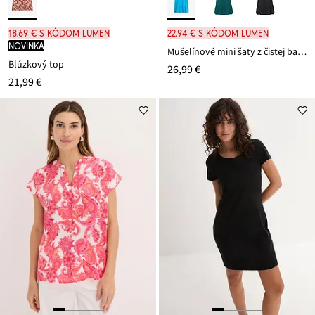
18,69 € s kódom LUMEN
22,94 € s kódom LUMEN
novinka
Mušelínové mini šaty z čistej bavlny
Blúzkový top
26,99 €
21,99 €