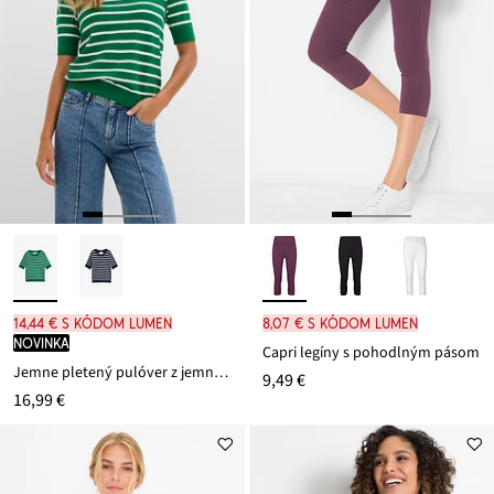
14,44 € s kódom LUMEN
8,07 € s kódom LUMEN
novinka
Capri legíny s pohodlným pásom
Jemne pletený pulóver z jemného viskózového mixu
9,49 €
16,99 €