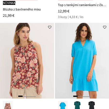
novinka
Top s tenkými ramienkami z čistej bavlny (3 ks v balení)
Blúzka z bavlneného mixu
12,99 €
21,99 €
3 kusy | 4,33 € / ks