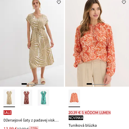
SALE
20,39 € s kódom LUMEN
novinka
Džersejové šaty z padavej viskózy
Tuniková blúzka
Nová
13,99 €
-22%