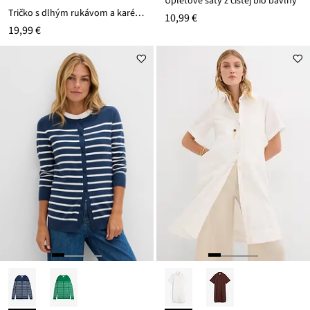
Úpletové šaty z čistej bio bavlny
Tričko s dlhým rukávom a karé výstrihom
10,99 €
19,99 €