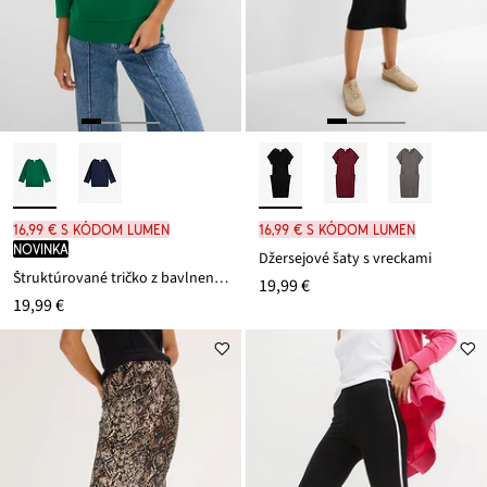
16,99 € s kódom LUMEN
16,99 € s kódom LUMEN
novinka
Džersejové šaty s vreckami
Štruktúrované tričko z bavlneného mixu
19,99 €
19,99 €