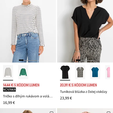
14,44 € s kódom LUMEN
20,39 € s kódom LUMEN
novinka
Tuniková blúzka z čistej viskózy
Tričko s dlhým rukávom a volánmi
23,99 €
16,99 €