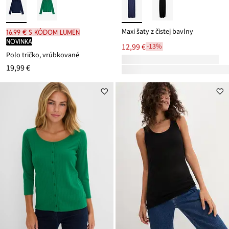
Maxi šaty z čistej bavlny
16,99 € s kódom LUMEN
novinka
12,99 €
-13%
Polo tričko, vrúbkované
19,99 €