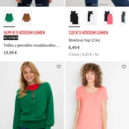
16,99 € s kódom LUMEN
7,22 € s kódom LUMEN
novinka
Strečový top (2 ks)
Tričko z jemného modálového mixu
8,49 €
19,99 €
2 kusy | 4,25 € / ks