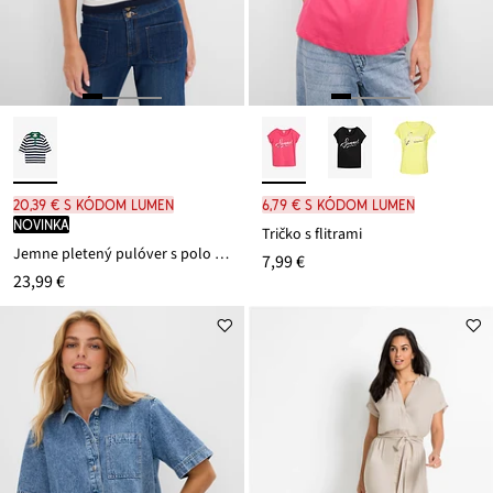
20,39 € s kódom LUMEN
6,79 € s kódom LUMEN
novinka
Tričko s flitrami
Jemne pletený pulóver s polo golierom
7,99 €
23,99 €