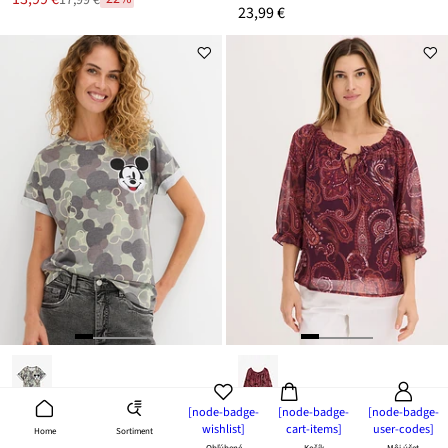
17,99 €
Zľava
23,99 €
cena
z
je
ceny
17,99 €
[node-badge-
[node-badge-
[node-badge-
wishlist]
cart-items]
user-codes]
Sortiment
Home
SALE
20,39 € s kódom LUMEN