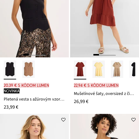
20,39 € s kódom LUMEN
22,94 € s kódom LUMEN
novinka
Mušelínové šaty, oversized z čistej bavlny
Pletená vesta s ažúrovým vzorom na chrbáte
26,99 €
23,99 €