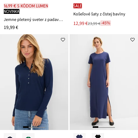
16,99 € s kódom LUMEN
SALE
novinka
Košeľové šaty z čistej bavlny
Jemne pletený sveter z padavého viskózového mixu
Nová
12,99 €
-45%
23,99 €
Zľava
19,99 €
cena
z
je
ceny
23,99 €