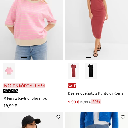
16,99 € s kódom LUMEN
SALE
novinka
Džersejové šaty z Punto di Roma
Mikina z bavlneného mixu
Nová
9,99 €
-50%
19,99 €
Zľava
19,99 €
cena
z
je
ceny
19,99 €