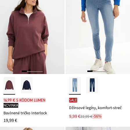
16,99 € s kódom LUMEN
SALE
novinka
Džínsové legíny, komfort-streč
Bavlnené tričko Interlock
Nová
9,99 €
-56%
22,99 €
Zľava
19,99 €
cena
z
je
ceny