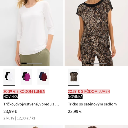
20,39 € s kódom LUMEN
20,39 € s kódom LUMEN
novinka
novinka
Tričko, dvojvrstvené, vpredu z mäkkého viskózového mixu (2 ks v balení)
Tričko so saténovým sedlom
23,99 €
23,99 €
2 kusy | 12,00 € / ks