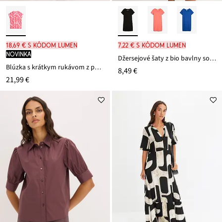
18,69 € s kódom LUMEN
7,22 € s kódom LUMEN
novinka
Džersejové šaty z bio bavlny so strečom
Blúzka s krátkym rukávom z padavého saténu
8,49 €
21,99 €