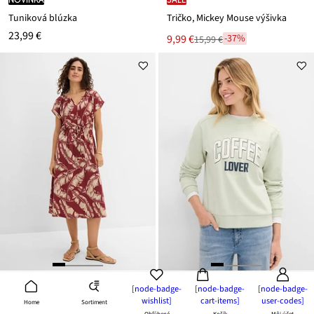
Tuniková blúzka
Tričko, Mickey Mouse výšivka
23,99 €
Nová
9,99 €
-37%
15,99 €
Zľava
cena
z
je
ceny
15,99 €
[node-badge-
[node-badge-
[node-badge-
wishlist]
cart-items]
user-codes]
Sortiment
Home