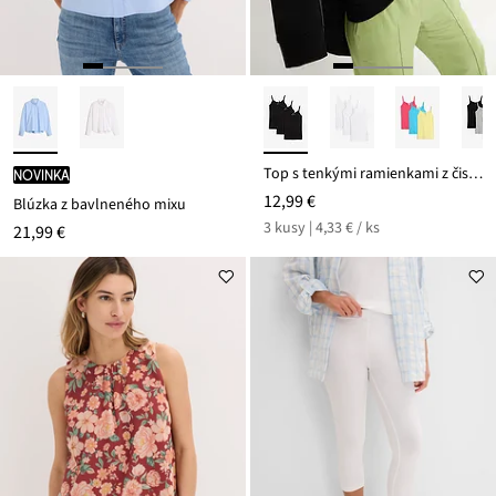
Top s tenkými ramienkami z čistej bavlny (3 ks v balení)
novinka
12,99 €
Blúzka z bavlneného mixu
3 kusy | 4,33 € / ks
21,99 €