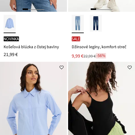
novinka
SALE
Košeľová blúzka z čistej bavlny
Džínsové legíny, komfort-streč
21,99 €
Nová
9,99 €
-56%
22,99 €
Zľava
cena
z
je
ceny
22,99 €