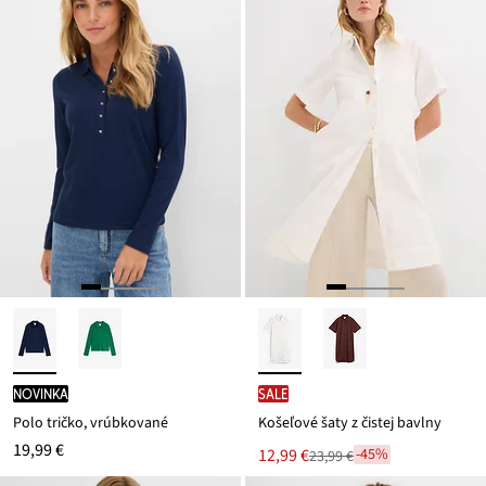
novinka
SALE
Polo tričko, vrúbkované
Košeľové šaty z čistej bavlny
19,99 €
Nová
12,99 €
-45%
23,99 €
Zľava
cena
z