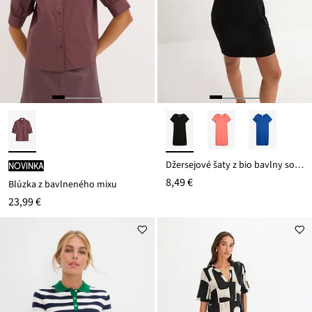
Džersejové šaty z bio bavlny so strečom
novinka
8,49 €
Blúzka z bavlneného mixu
23,99 €