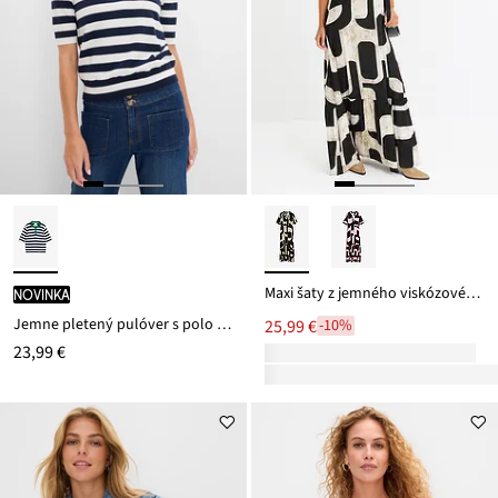
Maxi šaty z jemného viskózovéhu mixu
novinka
Jemne pletený pulóver s polo golierom
25,99 €
-10%
23,99 €