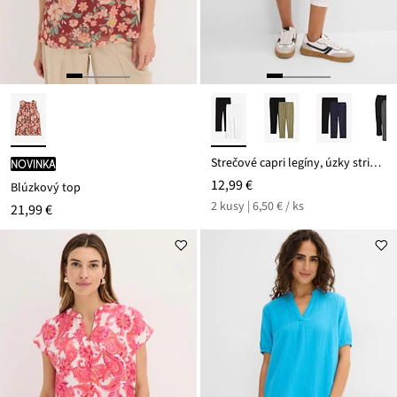
Strečové capri legíny, úzky strih (2 ks)
novinka
12,99 €
Blúzkový top
2 kusy | 6,50 € / ks
21,99 €