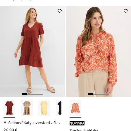
Mušelínové šaty, oversized z čistej bavlny
novinka
26,99 €
Tuniková blúzka