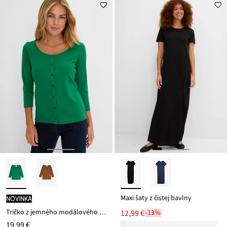
je
ceny
23,99 €
Maxi šaty z čistej bavlny
novinka
Tričko z jemného modálového mixu
12,99 €
-13%
19,99 €