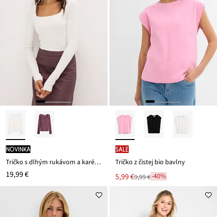
novinka
SALE
Tričko s dlhým rukávom a karé výstrihom
Tričko z čistej bio bavlny
19,99 €
Nová
5,99 €
-40%
9,99 €
Zľava
cena
z
je
ceny
9,99 €