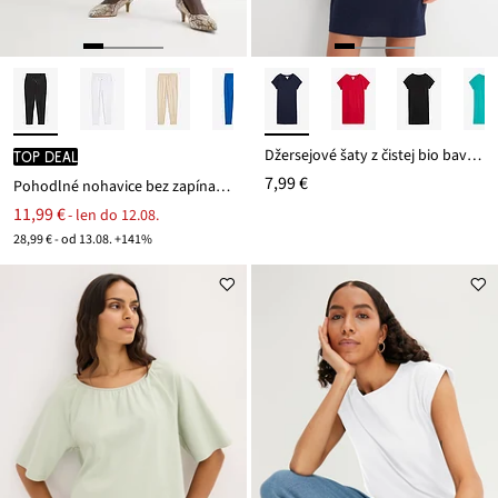
Džersejové šaty z čistej bio bavlny
TOP DEAL
7,99 €
Pohodlné nohavice bez zapínania Punto di Roma
11,99 €
- len do 12.08.
28,99 € - od 13.08. +141%