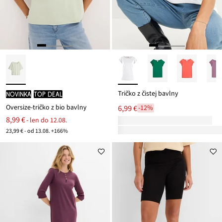
Tričko z čistej bavlny
novinka
TOP DEAL
Oversize-tričko z bio bavlny
6,99 €
-12%
8,99 €
- len do 12.08.
23,99 € - od 13.08. +166%