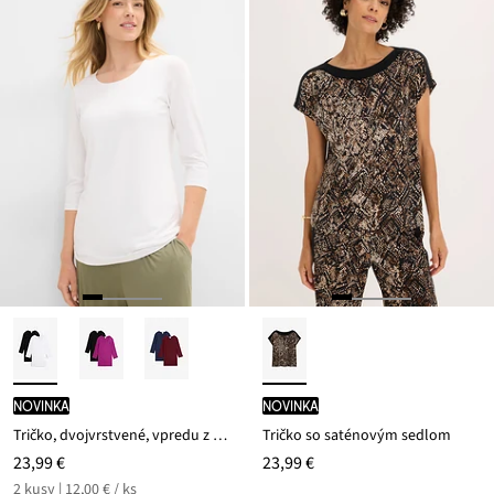
novinka
novinka
Tričko, dvojvrstvené, vpredu z mäkkého viskózového mixu (2 ks v balení)
Tričko so saténovým sedlom
23,99 €
23,99 €
2 kusy | 12,00 € / ks