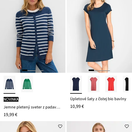
Úpletové šaty z čistej bio bavlny
novinka
10,99 €
Jemne pletený sveter z padavého viskózového mixu
19,99 €