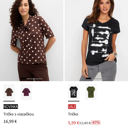
novinka
SALE
Tričko s viazačkou
Tričko
16,99 €
Nová
5,99 €
-47%
11,49 €
Zľava
cena