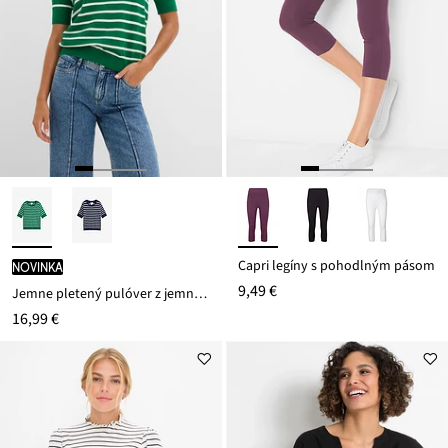
Capri legíny s pohodlným pásom
novinka
9,49 €
Jemne pletený pulóver z jemného viskózového mixu
16,99 €