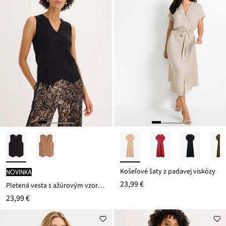
Košeľové šaty z padavej viskózy
novinka
23,99 €
Pletená vesta s ažúrovým vzorom na chrbáte
23,99 €