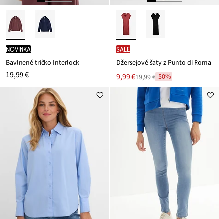
novinka
SALE
Bavlnené tričko Interlock
Džersejové šaty z Punto di Roma
19,99 €
Nová
9,99 €
-50%
19,99 €
Zľava
cena
z
je
ceny
19,99 €