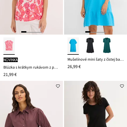
Mušelínové mini šaty z čistej bavlny
novinka
26,99 €
Blúzka s krátkym rukávom z padavého saténu
21,99 €