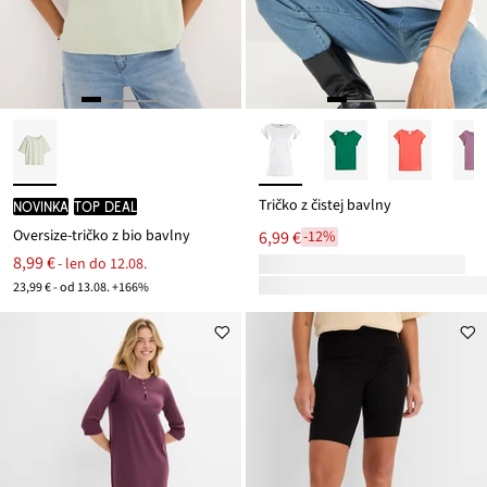
Tričko z čistej bavlny
novinka
TOP DEAL
Oversize-tričko z bio bavlny
6,99 €
-12%
8,99 €
- len do 12.08.
23,99 € - od 13.08. +166%