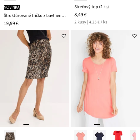
Strečový top (2 ks)
novinka
8,49 €
Štruktúrované tričko z bavlneného mixu
2 kusy | 4,25 € / ks
19,99 €