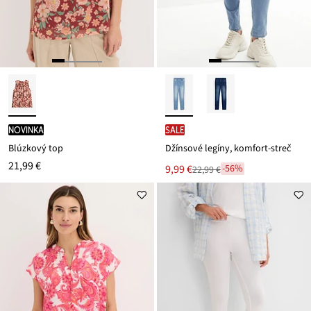
novinka
SALE
Blúzkový top
Džínsové legíny, komfort-streč
21,99 €
Nová
9,99 €
-56%
22,99 €
Zľava
cena
z
je
ceny
22,99 €