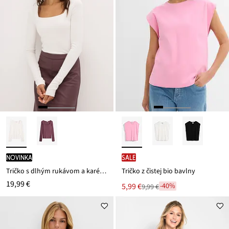
novinka
SALE
Tričko s dlhým rukávom a karé výstrihom
Tričko z čistej bio bavlny
19,99 €
Nová
5,99 €
-40%
9,99 €
Zľava
cena
z
je
ceny
9,99 €