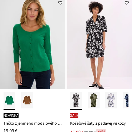
je
ceny
23,99 €
novinka
SALE
Tričko z jemného modálového mixu
Košeľové šaty z padavej viskózy
19,99 €