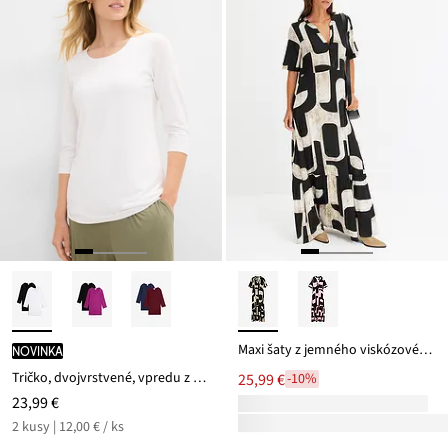
Maxi šaty z jemného viskózovéhu mixu
novinka
Tričko, dvojvrstvené, vpredu z mäkkého viskózového mixu (2 ks v balení)
25,99 €
-10%
23,99 €
2 kusy | 12,00 € / ks