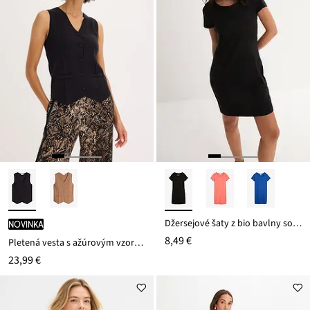
Džersejové šaty z bio bavlny so strečom
novinka
8,49 €
Pletená vesta s ažúrovým vzorom na chrbáte
23,99 €