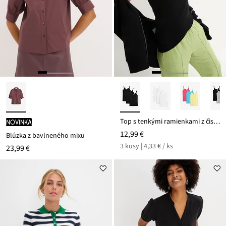
Top s tenkými ramienkami z čistej bavlny (3 ks v balení)
novinka
12,99 €
Blúzka z bavlneného mixu
3 kusy | 4,33 € / ks
23,99 €