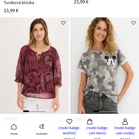
23,99 €
Tuniková blúzka
23,99 €
[node-badge-
[node-badge-
[node-badge-
wishlist]
cart-items]
user-codes]
Sortiment
Home