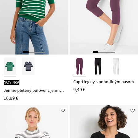
Capri legíny s pohodlným pásom
novinka
9,49 €
Jemne pletený pulóver z jemného viskózového mixu
16,99 €