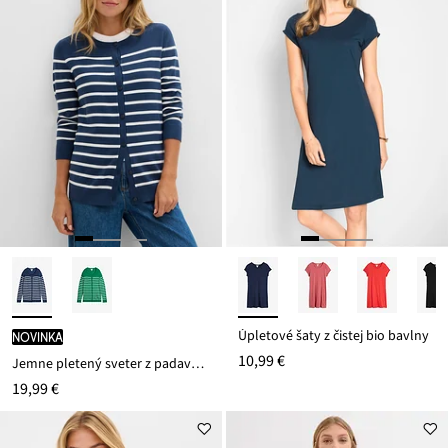
Úpletové šaty z čistej bio bavlny
novinka
10,99 €
Jemne pletený sveter z padavého viskózového mixu
19,99 €