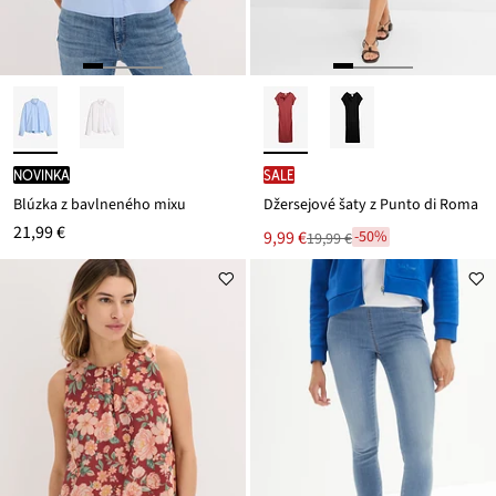
novinka
SALE
Blúzka z bavlneného mixu
Džersejové šaty z Punto di Roma
21,99 €
Nová
9,99 €
-50%
19,99 €
Zľava
cena
z
je
ceny
19,99 €