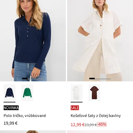
novinka
SALE
Polo tričko, vrúbkované
Košeľové šaty z čistej bavlny
19,99 €
Nová
12,99 €
-45%
23,99 €
Zľava
cena
z