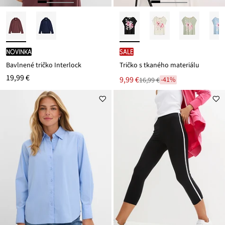
novinka
SALE
Bavlnené tričko Interlock
Tričko s tkaného materiálu
19,99 €
Nová
9,99 €
-41%
16,99 €
Zľava
cena
z
je
ceny
16,99 €