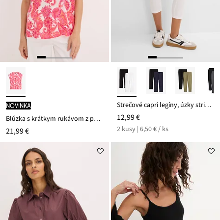
Strečové capri legíny, úzky strih (2 ks)
novinka
12,99 €
Blúzka s krátkym rukávom z padavého saténu
2 kusy | 6,50 € / ks
21,99 €