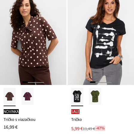
novinka
SALE
Tričko s viazačkou
Tričko
16,99 €
Nová
5,99 €
-47%
11,49 €
Zľava
cena