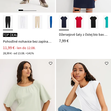
Džersejové šaty z čistej bio bavlny
TOP DEAL
7,99 €
Pohodlné nohavice bez zapínania Punto di Roma
11,99 €
- len do 12.08.
28,99 € - od 13.08. +141%