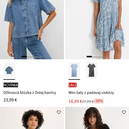
novinka
SALE
Džínsová blúzka z čistej bavlny
Mini šaty z padavej viskózy
23,99 €
Nová
16,99 €
-39%
27,99 €
Zľava
cena
z
je
ceny
27,99 €