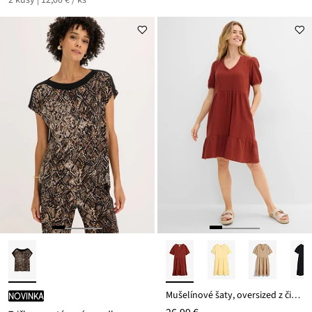
2 kusy | 12,00 € / ks
Mušelínové šaty, oversized z čistej bavlny
novinka