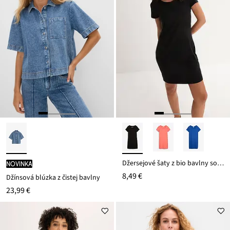
Džersejové šaty z bio bavlny so strečom
novinka
8,49 €
Džínsová blúzka z čistej bavlny
23,99 €