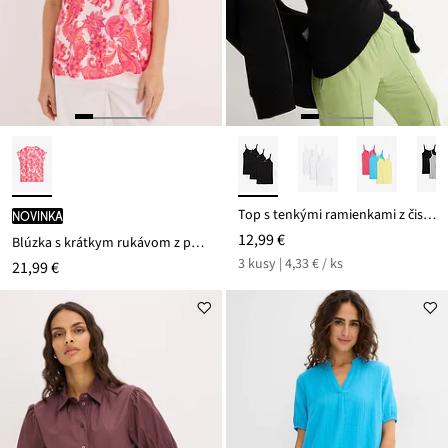
Top s tenkými ramienkami z čistej bavlny (3 ks v balení)
novinka
12,99 €
Blúzka s krátkym rukávom z padavého saténu
3 kusy | 4,33 € / ks
21,99 €