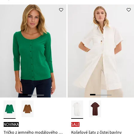
novinka
SALE
Tričko z jemného modálového mixu
Košeľové šaty z čistej bavlny