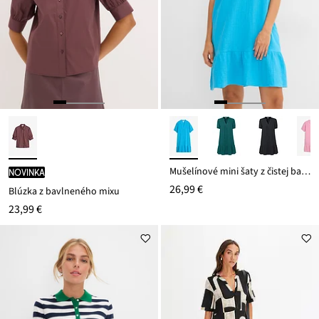
Mušelínové mini šaty z čistej bavlny
novinka
26,99 €
Blúzka z bavlneného mixu
23,99 €