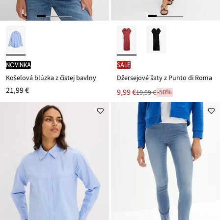
novinka
SALE
Košeľová blúzka z čistej bavlny
Džersejové šaty z Punto di Roma
21,99 €
Nová
9,99 €
-50%
19,99 €
Zľava
cena
z
je
ceny
19,99 €