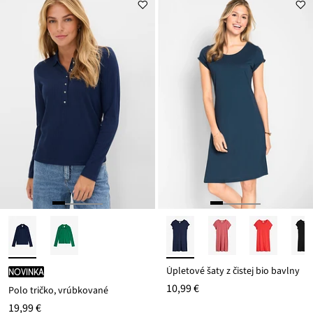
je
ceny
9,99 €
Úpletové šaty z čistej bio bavlny
novinka
10,99 €
Polo tričko, vrúbkované
19,99 €