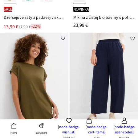
SALE
novinka
Džersejové šaty z padavej viskózy
Mikina z čistej bio bavlny s potlačou
23,99 €
Nová
13,99 €
-22%
17,99 €
Zľava
cena
z
je
ceny
17,99 €
[node-badge-
[node-badge-
[node-badge-
wishlist]
cart-items]
user-codes]
Sortiment
Home