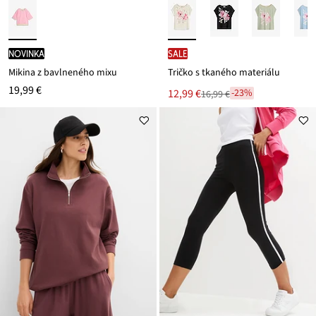
novinka
SALE
Mikina z bavlneného mixu
Tričko s tkaného materiálu
19,99 €
Nová
12,99 €
-23%
16,99 €
Zľava
cena
z
je
ceny
16,99 €