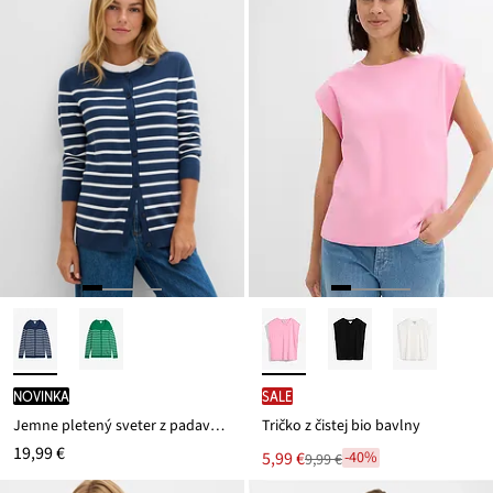
novinka
SALE
Jemne pletený sveter z padavého viskózového mixu
Tričko z čistej bio bavlny
19,99 €
Nová
5,99 €
-40%
9,99 €
Zľava
cena
z