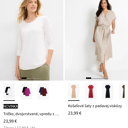
Košeľové šaty z padavej viskózy
novinka
23,99 €
Tričko, dvojvrstvené, vpredu z mäkkého viskózového mixu (2 ks v balení)
23,99 €