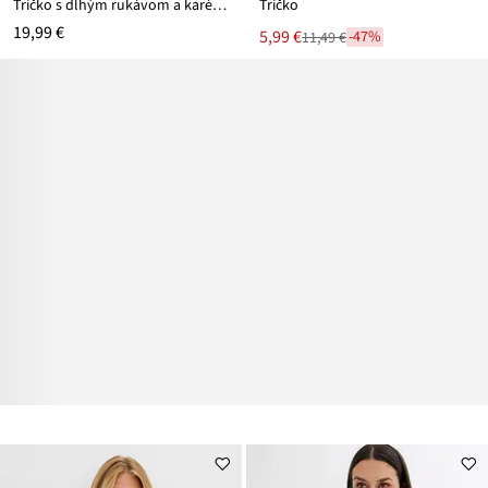
Tričko s dlhým rukávom a karé výstrihom
Tričko
19,99 €
Nová
5,99 €
-47%
11,49 €
Zľava
cena
z
je
ceny
11,49 €