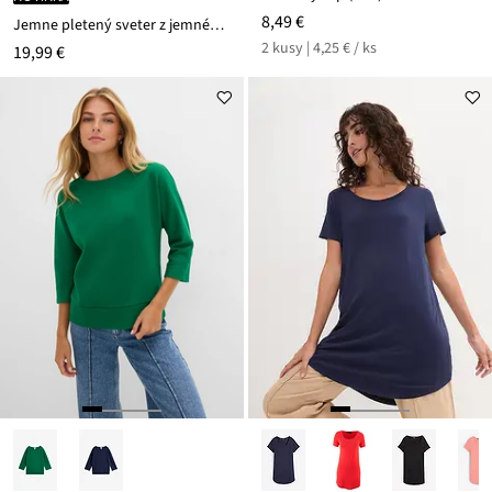
8,49 €
Jemne pletený sveter z jemného viskózového mixu
2 kusy | 4,25 € / ks
19,99 €