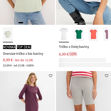
Tričko z čistej bavlny
novinka
TOP DEAL
Oversize-tričko z bio bavlny
6,99 €
-12%
8,99 €
- len do 12.08.
23,99 € - od 13.08. +166%