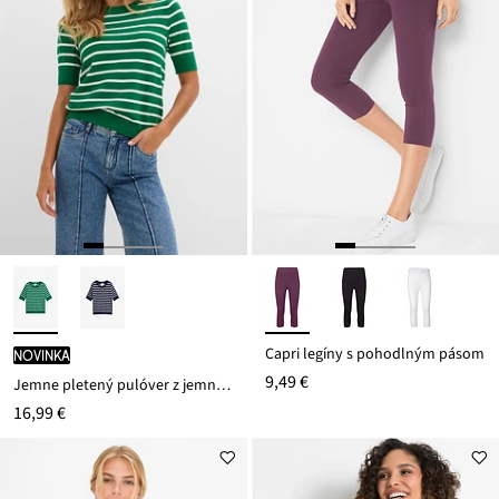
Capri legíny s pohodlným pásom
novinka
9,49 €
Jemne pletený pulóver z jemného viskózového mixu
16,99 €