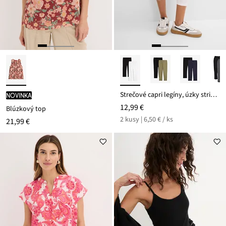
Strečové capri legíny, úzky strih (2 ks)
novinka
12,99 €
Blúzkový top
2 kusy | 6,50 € / ks
21,99 €