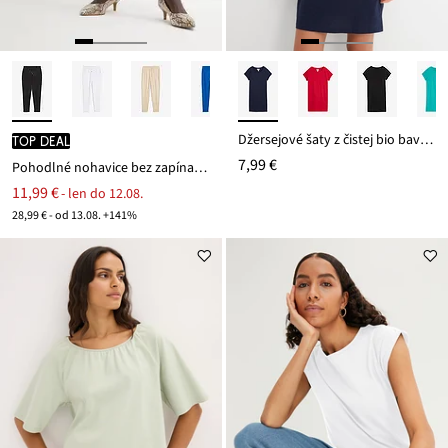
Džersejové šaty z čistej bio bavlny
TOP DEAL
7,99 €
Pohodlné nohavice bez zapínania Punto di Roma
11,99 €
- len do 12.08.
28,99 € - od 13.08. +141%