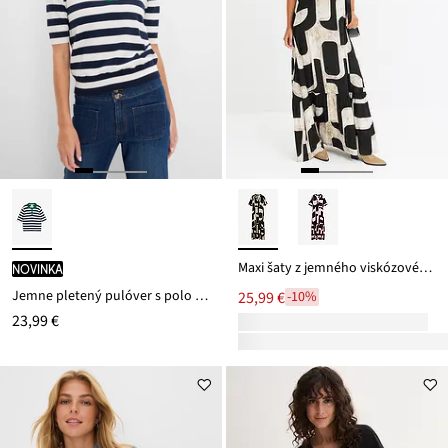
Maxi šaty z jemného viskózovéhu mixu
novinka
Jemne pletený pulóver s polo golierom
25,99 €
-10%
23,99 €