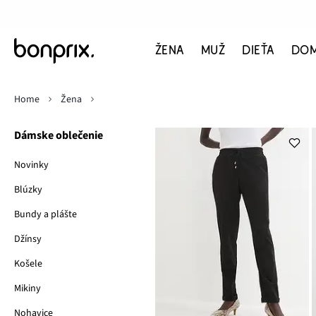
ŽENA
MUŽ
DIEŤA
DO
Home
Žena
Dámske oblečenie
Novinky
Blúzky
Bundy a plášte
Džínsy
Košele
Mikiny
Nohavice