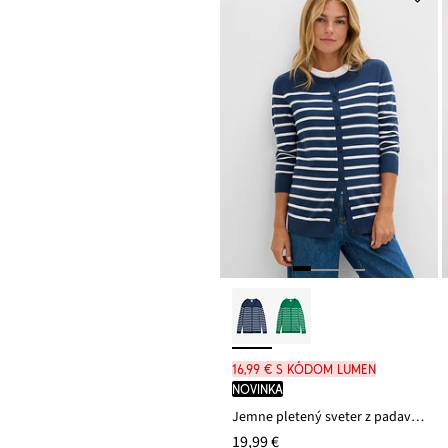
16,99 € s kódom LUMEN
novinka
Jemne pletený sveter z padavého viskózového mixu
19,99 €