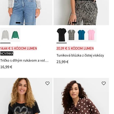
14,44 € s kódom LUMEN
20,39 € s kódom LUMEN
novinka
Tuniková blúzka z čistej viskózy
Tričko s dlhým rukávom a volánmi
23,99 €
16,99 €