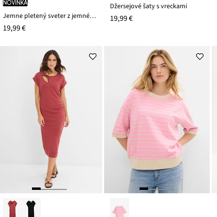
novinka
Džersejové šaty s vreckami
Jemne pletený sveter z jemného viskózového mixu
19,99 €
19,99 €