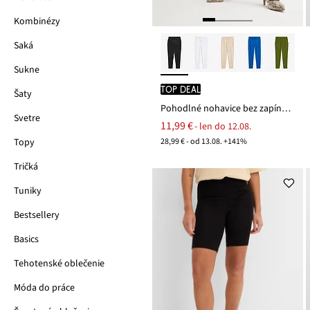
Kombinézy
Saká
Sukne
TOP DEAL
Šaty
Pohodlné nohavice bez zapínania Punto di Roma
Svetre
11,99 €
- len do 12.08.
28,99 € - od 13.08. +141%
Topy
Tričká
Tuniky
Bestsellery
Basics
Tehotenské oblečenie
Móda do práce