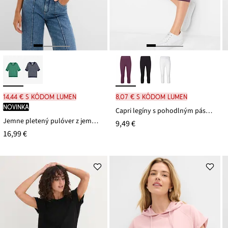
14,44 € s kódom LUMEN
8,07 € s kódom LUMEN
novinka
Capri legíny s pohodlným pásom
Jemne pletený pulóver z jemného viskózového mixu
9,49 €
16,99 €