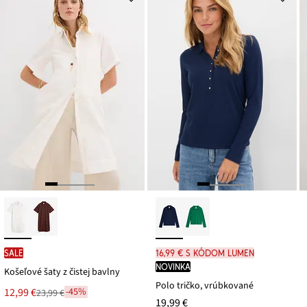
SALE
16,99 € s kódom LUMEN
novinka
Košeľové šaty z čistej bavlny
Polo tričko, vrúbkované
Nová
12,99 €
-45%
23,99 €
Zľava
cena
19,99 €