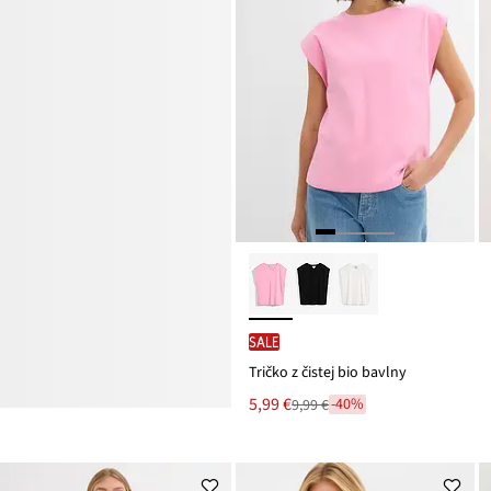
SALE
Tričko z čistej bio bavlny
Nová
5,99 €
-40%
9,99 €
Zľava
cena
z
je
ceny
9,99 €