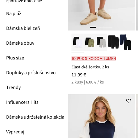
Športové oblečenie
Na pláž
Dámska bielizeň
Dámska obuv
Plus size
10,19 € s kódom LUMEN
Elastické šortky, 2 ks
Doplnky a príslušenstvo
11,99 €
2 kusy | 6,00 € / ks
Trendy
Influencers Hits
Dámska udržateľná kolekcia
Výpredaj