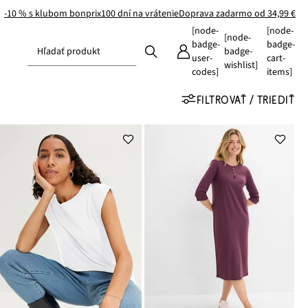
-10 % s klubom bonprix
100 dní na vrátenie
Doprava zadarmo od 34,99 €
[node-
[node-
[node-
badge-
badge-
Hľadať produkt
badge-
user-
cart-
wishlist]
codes]
items]
FILTROVAŤ / TRIEDIŤ