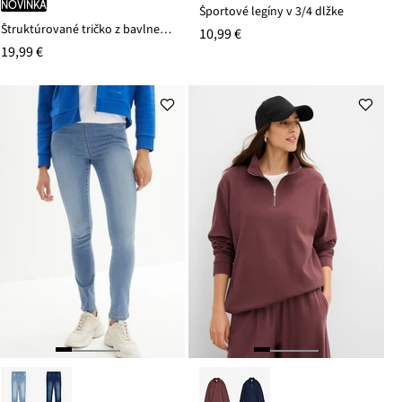
novinka
Športové legíny v 3/4 dĺžke
Štruktúrované tričko z bavlneného mixu
10,99 €
19,99 €