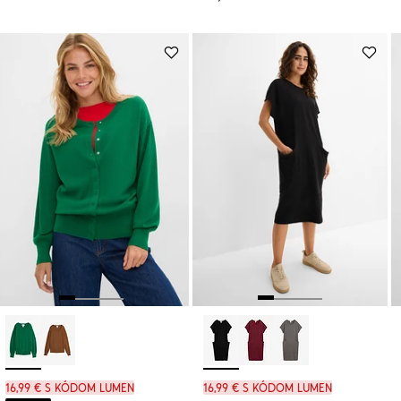
z
je
ceny
23,99 €
16,99 € s kódom LUMEN
16,99 € s kódom LUMEN