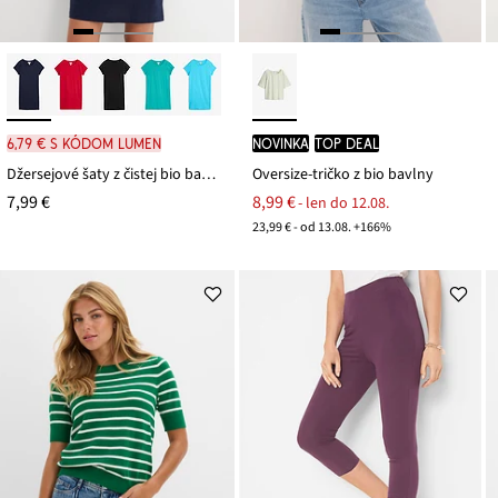
6,79 € s kódom LUMEN
novinka
TOP DEAL
Džersejové šaty z čistej bio bavlny
Oversize-tričko z bio bavlny
7,99 €
8,99 €
- len do 12.08.
23,99 € - od 13.08. +166%