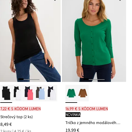
7,22 € s kódom LUMEN
16,99 € s kódom LUMEN
novinka
Strečový top (2 ks)
Tričko z jemného modálového mixu
8,49 €
19,99 €
2 kusy | 4,25 € / ks