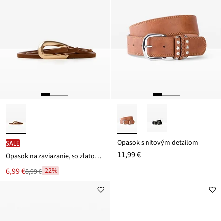
Opasok s nitovým detailom
SALE
11,99 €
Opasok na zaviazanie, so zlatou sponou
Nová
6,99 €
-22%
8,99 €
Zľava
cena
z
je
ceny
8,99 €