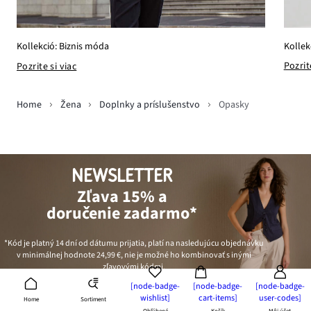
Kollek
Kollekció: Biznis móda
Pozrit
Pozrite si viac
Home
Žena
Doplnky a príslušenstvo
Opasky
NEWSLETTER
Zľava 15% a
doručenie zadarmo*
*Kód je platný 14 dní od dátumu prijatia, platí na nasledujúcu objednávku
v minimálnej hodnote
24,99 €
, nie je možné ho kombinovať s inými
zľavovými kódmi.
[node-badge-
[node-badge-
[node-badge-
wishlist]
cart-items]
user-codes]
Sortiment
Home