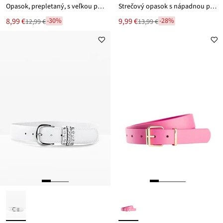
Opasok, prepletaný, s veľkou prackou
Strečový opasok s nápadnou prackou
Nová
Nová
8,99 €
9,99 €
-30%
-28%
12,99 €
13,99 €
Zľava
Zľava
cena
cena
z
z
je
je
ceny
ceny
12,99 €
13,99 €