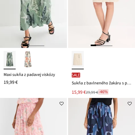
Maxi sukňa z padavej viskózy
SALE
19,99 €
Sukňa z bavlneného žakáru s podielom plátna
Nová
15,99 €
-46%
29,99 €
Zľava
cena
z
je
ceny
29,99 €