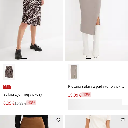
Pletená sukňa z padavého viskózového mixu
SALE
Sukňa z jemnej viskózy
19,99 €
-13%
Nová
8,99 €
-43%
15,99 €
Zľava
cena
z
je
ceny
15,99 €