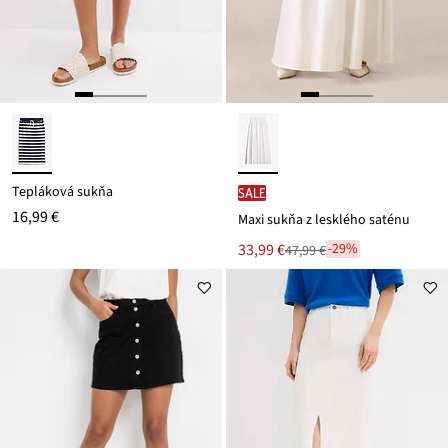
Tepláková sukňa
SALE
16,99 €
Maxi sukňa z lesklého saténu
Nová
33,99 €
-29%
47,99 €
Zľava
cena
z
je
ceny
47,99 €