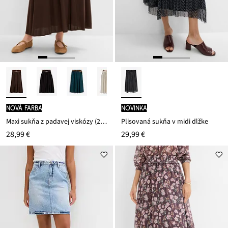
nová farba
novinka
Maxi sukňa z padavej viskózy (2-dielna sada)
Plisovaná sukňa v midi dĺžke
28,99 €
29,99 €