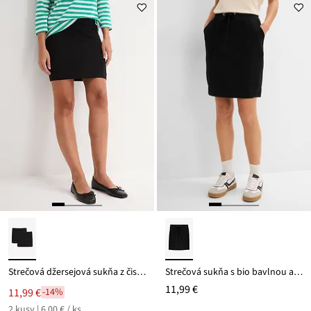
Strečová džersejová sukňa z čistej bio bavlny (2ks v balení)
Strečová sukňa s bio bavlnou a strečom
11,99 €
11,99 €
-14%
2 kusy | 6,00 € / ks