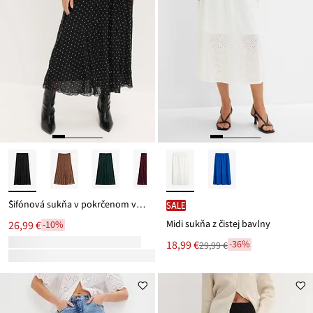
Šifónová sukňa v pokrčenom vzhľade
SALE
Midi sukňa z čistej bavlny
26,99 €
-10%
Nová
18,99 €
-36%
29,99 €
Zľava
cena
z
je
ceny
29,99 €