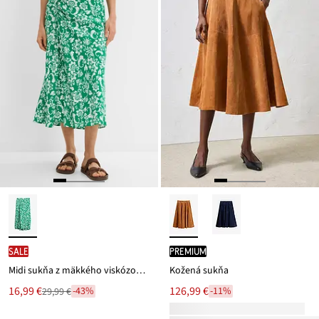
SALE
PREMIUM
Midi sukňa z mäkkého viskózového mixu
Kožená sukňa
Nová
16,99 €
126,99 €
-43%
-11%
29,99 €
Zľava
cena
z
je