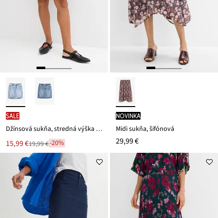
SALE
novinka
Džínsová sukňa, stredná výška pásu, low stretch
Midi sukňa, šifónová
29,99 €
Nová
15,99 €
-20%
19,99 €
Zľava
cena
z
je
ceny
19,99 €