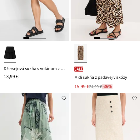
Džersejová sukňa s volánom z viskózového mixu
SALE
13,99 €
Midi sukňa z padavej viskózy
Nová
15,99 €
-36%
24,99 €
Zľava
cena
z
je
ceny
24,99 €