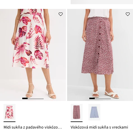
ceny
29,99 €
Midi sukňa z padavého viskózového mixu
Viskózová midi sukňa s vreckami