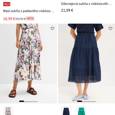
Džersejová sukňa z viskózového mixu
SALE
21,99 €
Maxi sukňa z padavého viskózového mixu
Nová
18,99 €
-45%
34,99 €
Zľava
cena
z
je
ceny
34,99 €