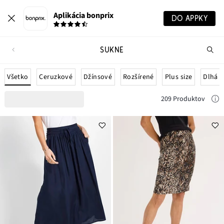
Aplikácia bonprix
DO APPKY
SUKNE
Hľ
pr
Všetko
Ceruzkové
Džínsové
Rozšírené
Plus size
Dlhá
209 Produktov