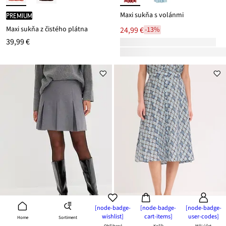
Maxi sukňa s volánmi
PREMIUM
Maxi sukňa z čistého plátna
24,99 €
-13%
39,99 €
[node-badge-
[node-badge-
[node-badge-
wishlist]
cart-items]
user-codes]
Sortiment
Home