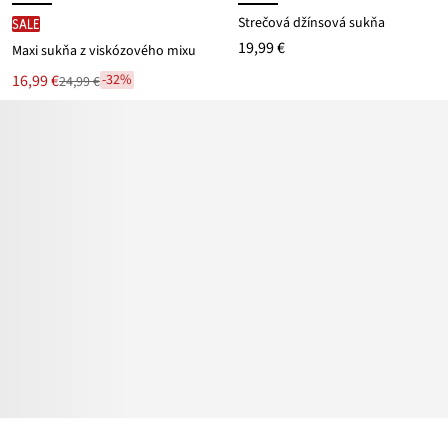
Strečová džínsová sukňa
SALE
19,99 €
Maxi sukňa z viskózového mixu
Nová
16,99 €
-32%
24,99 €
Zľava
cena
z
je
ceny
24,99 €