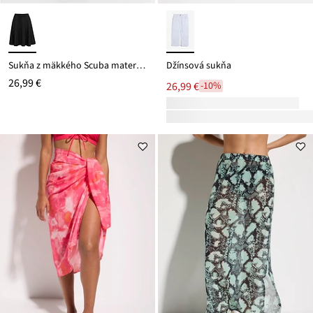
Sukňa z mäkkého Scuba materiálu
Džínsová sukňa
26,99 €
26,99 €
-10%