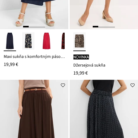
Maxi sukňa s komfortným pásom z jemnej viskózy
novinka
19,99 €
Džersejová sukňa
19,99 €