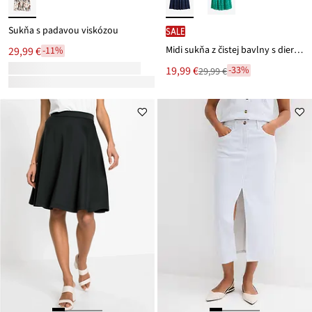
Sukňa s padavou viskózou
SALE
Midi sukňa z čistej bavlny s dierkovanou výšivkou
29,99 €
-11%
Nová
19,99 €
-33%
29,99 €
Zľava
cena
z
je
ceny
29,99 €