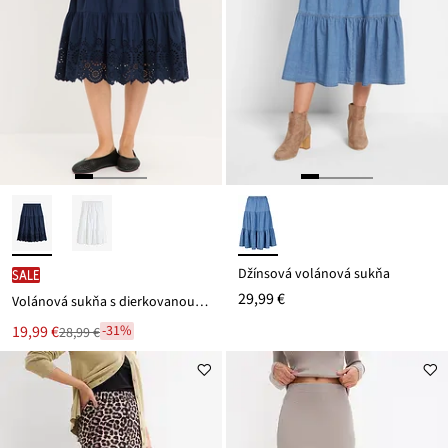
Džínsová volánová sukňa
SALE
29,99 €
Volánová sukňa s dierkovanou vyšívkou
Nová
19,99 €
-31%
28,99 €
Zľava
cena
z
je
ceny
28,99 €