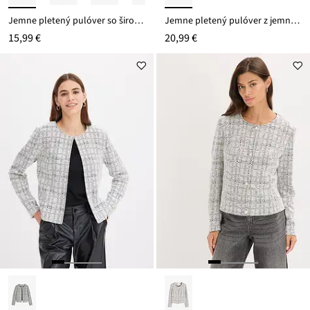
Jemne pletený pulóver so širokými pásikmi, s okrúhlym výstrihom
Jemne pletený pulóver z jemného viskózového mixu
15,99 €
20,99 €