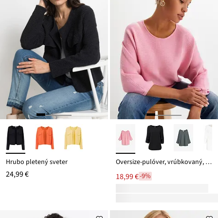
Hrubo pletený sveter
Oversize-pulóver, vrúbkovaný, z viskózového mixu
24,99 €
18,99 €
-9%