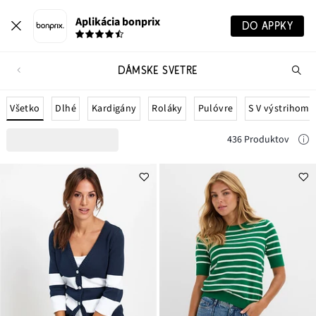
Aplikácia bonprix
DO APPKY
DÁMSKE SVETRE
Hľ
pr
Všetko
Dlhé
Kardigány
Roláky
Pulóvre
S V výstrihom
436 Produktov