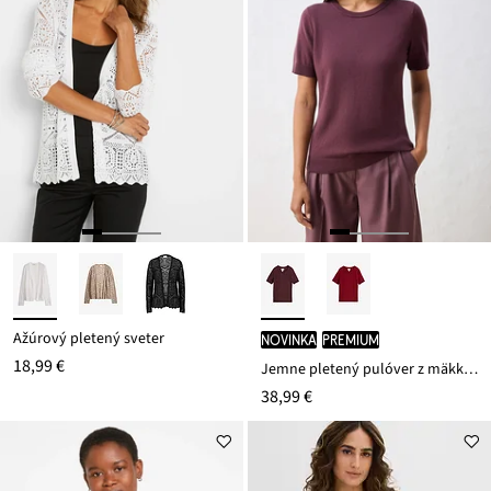
Ažúrový pletený sveter
novinka
PREMIUM
18,99 €
Jemne pletený pulóver z mäkkého vlneného mixu
38,99 €