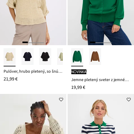
Pulóver, hrubo pletený, so šnúrkovým vláknom
novinka
21,99 €
Jemne pletený sveter z jemného viskózového mixu
19,99 €