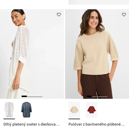
Dlhý pletený sveter s dierkovaným vzorom
Pulóver z bavlneného-pláteného mixu