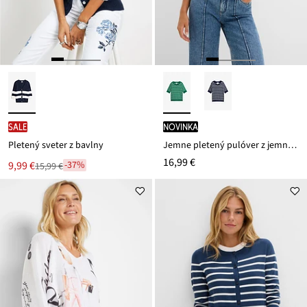
SALE
novinka
Pletený sveter z bavlny
Jemne pletený pulóver z jemného viskózového mixu
16,99 €
Nová
9,99 €
-37%
15,99 €
Zľava
cena
z
je
ceny
15,99 €