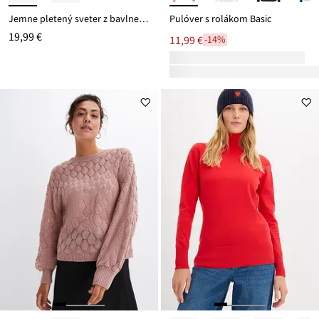
Jemne pletený sveter z bavlneného mixu
Pulóver s rolákom Basic
19,99 €
11,99 €
-14%