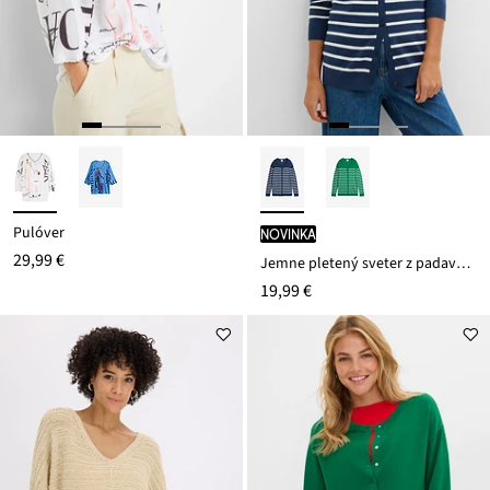
Pulóver
novinka
29,99 €
Jemne pletený sveter z padavého viskózového mixu
19,99 €