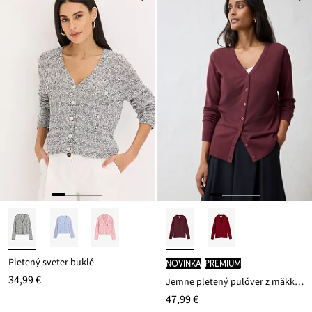
ceny
34,99 €
Pletený sveter buklé
novinka
PREMIUM
34,99 €
Jemne pletený pulóver z mäkkého vlneného mixu
47,99 €