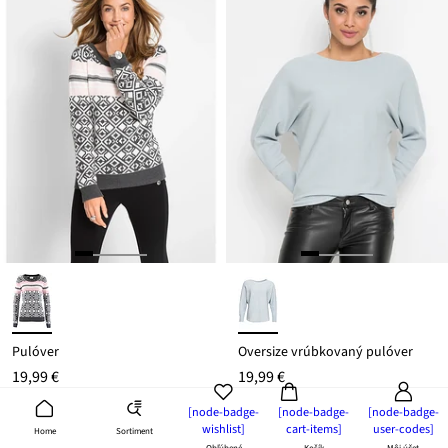
Pulóver
Oversize vrúbkovaný pulóver
19,99 €
19,99 €
[node-badge-
[node-badge-
[node-badge-
wishlist]
cart-items]
user-codes]
Sortiment
Home