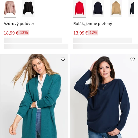
Ažúrový pulóver
Rolák, jemne pletený
18,99 €
13,99 €
-13%
-12%