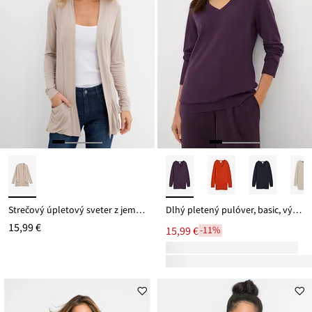
Strečový úpletový sveter z jemnej viskózy
Dlhý pletený pulóver, basic, výstrih do V
15,99 €
15,99 €
-11%