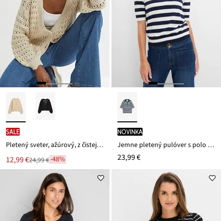
SALE
novinka
Pletený sveter, ažúrový, z čistej bavlny
Jemne pletený pulóver s polo golierom
23,99 €
Nová
12,99 €
-48%
24,99 €
Zľava
cena
z
je
ceny
24,99 €