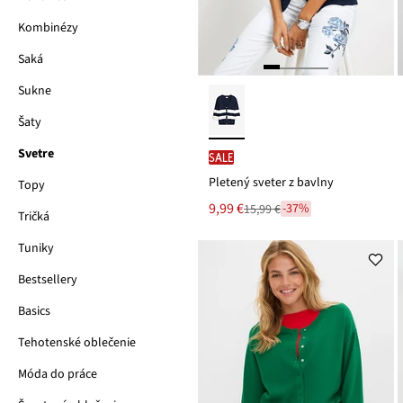
Kombinézy
Saká
Sukne
Šaty
Svetre
SALE
Pletený sveter z bavlny
Topy
Nová
9,99 €
-37%
15,99 €
Tričká
Zľava
cena
z
je
ceny
Tuniky
15,99 €
Bestsellery
Basics
Tehotenské oblečenie
Móda do práce