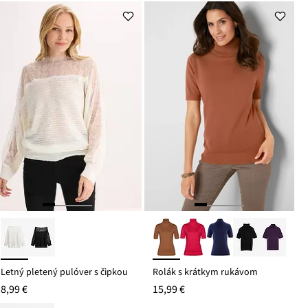
Letný pletený pulóver s čipkou
Rolák s krátkym rukávom
8,99 €
15,99 €