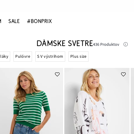
M
SALE
#BONPRIX
DÁMSKE SVETRE
436 Produktov
láky
Pulóvre
S V výstrihom
Plus size