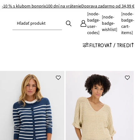
-10 % s klubom bonprix
100 dní na vrátenie
Doprava zadarmo od 34,99 €
[node-
[node-
[node-
badge-
badge-
Hľadať produkt
badge-
user-
cart-
wishlist]
codes]
items]
FILTROVAŤ / TRIEDIŤ