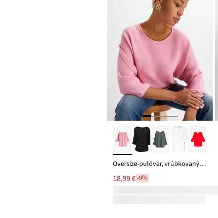
Oversize-pulóver, vrúbkovaný, z viskózového mixu
18,99 €
-9%