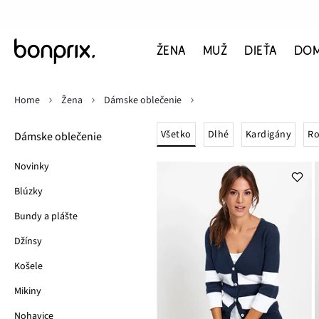
ŽENA
MUŽ
DIEŤA
DO
Home
Žena
Dámske oblečenie
Všetko
Dlhé
Kardigány
Ro
Dámske oblečenie
Novinky
Blúzky
Bundy a plášte
Džínsy
Košele
Mikiny
Nohavice