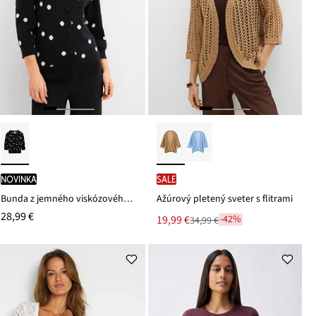
novinka
SALE
Bunda z jemného viskózového mixu
Ažúrový pletený sveter s flitrami
28,99 €
Nová
19,99 €
-42%
34,99 €
Zľava
cena
z
je
ceny
34,99 €