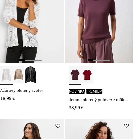
Ažúrový pletený sveter
novinka
PREMIUM
18,99 €
Jemne pletený pulóver z mäkkého vlneného mixu
38,99 €