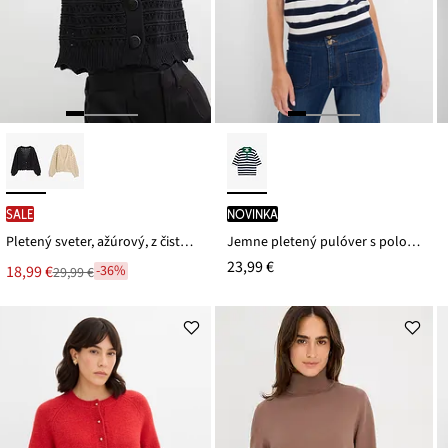
SALE
novinka
Pletený sveter, ažúrový, z čistej bavlny
Jemne pletený pulóver s polo golierom
23,99 €
Nová
18,99 €
-36%
29,99 €
Zľava
cena
z
je
ceny
29,99 €