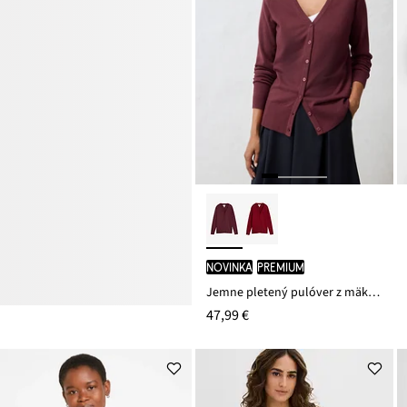
novinka
PREMIUM
Jemne pletený pulóver z mäkkého vlneného mixu
47,99 €