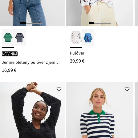
Pulóver
novinka
29,99 €
Jemne pletený pulóver z jemného viskózového mixu
16,99 €