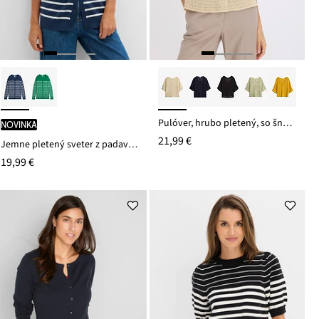
Pulóver, hrubo pletený, so šnúrkovým vláknom
novinka
21,99 €
Jemne pletený sveter z padavého viskózového mixu
19,99 €