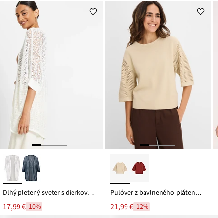
Dlhý pletený sveter s dierkovaným vzorom
Pulóver z bavlneného-pláteného mixu
17,99 €
21,99 €
-10%
-12%