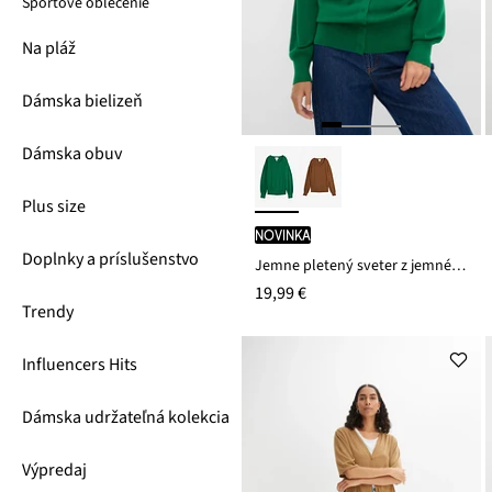
Športové oblečenie
Na pláž
Dámska bielizeň
Dámska obuv
Plus size
novinka
Doplnky a príslušenstvo
Jemne pletený sveter z jemného viskózového mixu
19,99 €
Trendy
Influencers Hits
Dámska udržateľná kolekcia
Výpredaj