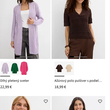
Dlhý pletený sveter
Ažúrový polo pulóver s podielom bavlny
22,99 €
18,99 €