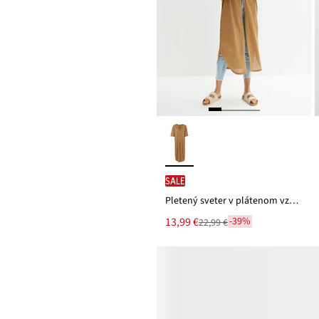
SALE
Pletený sveter v plátenom vzhľade
Nová
13,99 €
-39%
22,99 €
Zľava
cena
z
je
ceny
22,99 €