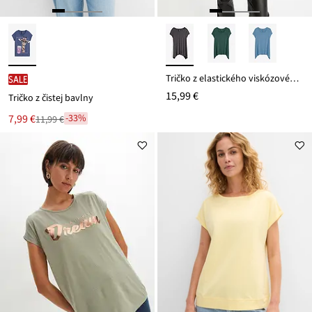
Tričko z elastického viskózového mixu
SALE
15,99 €
Tričko z čistej bavlny
Nová
7,99 €
-33%
11,99 €
Zľava
cena
z
je
ceny
11,99 €