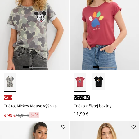
SALE
novinka
Tričko, Mickey Mouse výšivka
Tričko z čistej bavlny
11,99 €
Nová
9,99 €
-37%
15,99 €
Zľava
cena
z
je
ceny
15,99 €