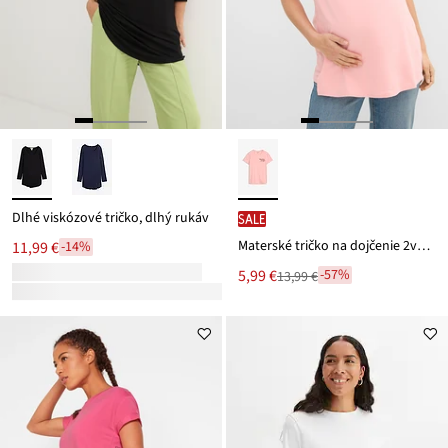
Dlhé viskózové tričko, dlhý rukáv
SALE
Materské tričko na dojčenie 2v1 z bio bavlny, oversize, potlač na chrbte
11,99 €
-14%
Nová
5,99 €
-57%
13,99 €
Zľava
cena
z
je
ceny
13,99 €