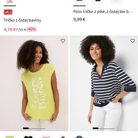
Polo tričko z piké, z čistej bio bavlny
SALE
9,99 €
Tričko z čistej bavlny
Nová
4,79 €
-40%
7,99 €
Zľava
cena
z
je
ceny
7,99 €