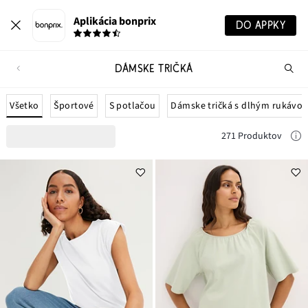
Aplikácia bonprix
DO APPKY
DÁMSKE TRIČKÁ
Hľ
pr
Všetko
Športové
S potlačou
Dámske tričká s dlhým rukávo
271 Produktov