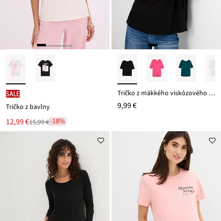
Tričko z mäkkého viskózového mixu
SALE
9,99 €
Tričko z bavlny
Nová
12,99 €
-18%
15,99 €
Zľava
cena
z
je
ceny
15,99 €