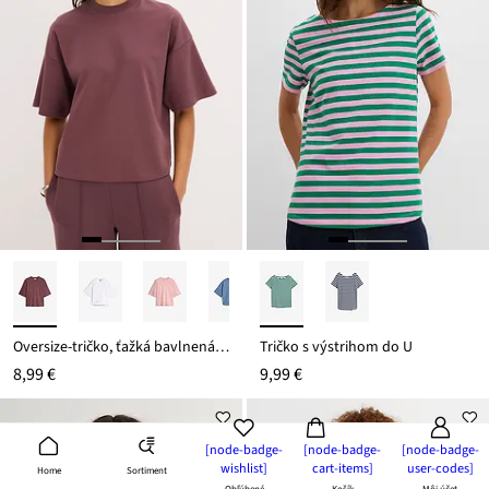
Oversize-tričko, ťažká bavlnená kvalita
Tričko s výstrihom do U
8,99 €
9,99 €
[node-badge-
[node-badge-
[node-badge-
wishlist]
cart-items]
user-codes]
Sortiment
Home