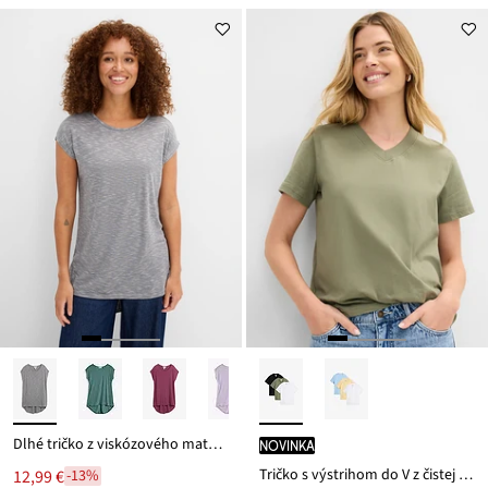
Dlhé tričko z viskózového materiálu
novinka
Tričko s výstrihom do V z čistej bio bavlny (3 ks v balení)
12,99 €
-13%