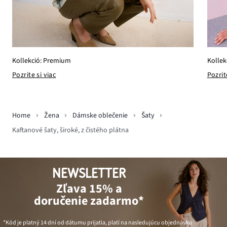
Kollekció: Premium
Kollek
Pozrite si viac
Pozrit
Home
Žena
Dámske oblečenie
Šaty
Kaftanové šaty, široké, z čistého plátna
NEWSLETTER
Zľava 15% a
doručenie zadarmo*
*Kód je platný 14 dní od dátumu prijatia, platí na nasledujúcu objednávku