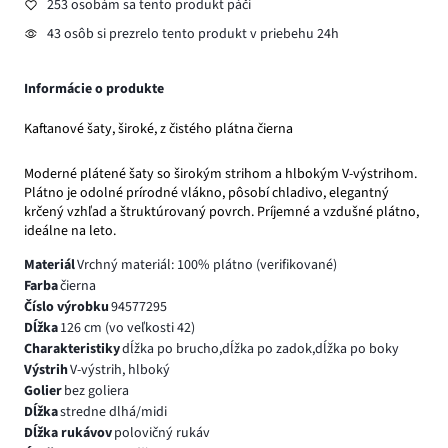
253 osobám sa tento produkt páči
43 osôb si prezrelo tento produkt v priebehu 24h
Informácie o produkte
Kaftanové šaty, široké, z čistého plátna čierna
Moderné plátené šaty so širokým strihom a hlbokým V-výstrihom.
Plátno je odolné prírodné vlákno, pôsobí chladivo, elegantný
krčený vzhľad a štruktúrovaný povrch. Príjemné a vzdušné plátno,
ideálne na leto.
Materiál
Vrchný materiál: 100% plátno (verifikované)
Farba
čierna
Číslo výrobku
94577295
Dĺžka
126 cm (vo veľkosti 42)
Charakteristiky
dĺžka po brucho,dĺžka po zadok,dĺžka po boky
Výstrih
V-výstrih, hlboký
Golier
bez goliera
Dĺžka
stredne dlhá/midi
Dĺžka rukávov
polovičný rukáv