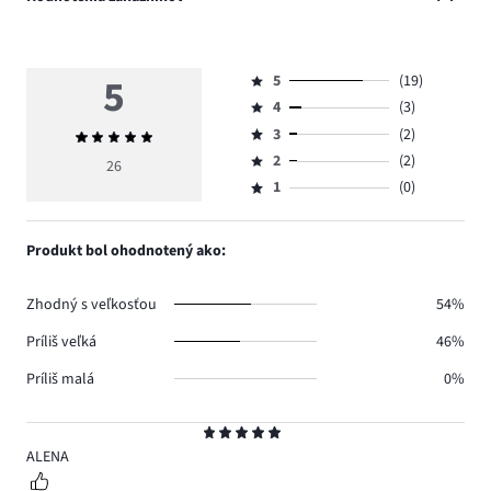
5
5
(19)
Hodnotenie
4
(3)
5,
Hodnotenie
počet
3
(2)
Priemerné
4,
Hodnotenie
hlasov
hodnotenie
počet
2
(2)
3,
26
Hodnotenie
19.
5
hlasov
počet
1
(0)
2,
Hodnotenie
3.
hlasov
počet
1,
2.
hlasov
počet
Produkt bol ohodnotený ako:
2.
hlasov
0.
Zhodný s veľkosťou
54%
Príliš veľká
46%
Príliš malá
0%
Hodnotenie
5
ALENA