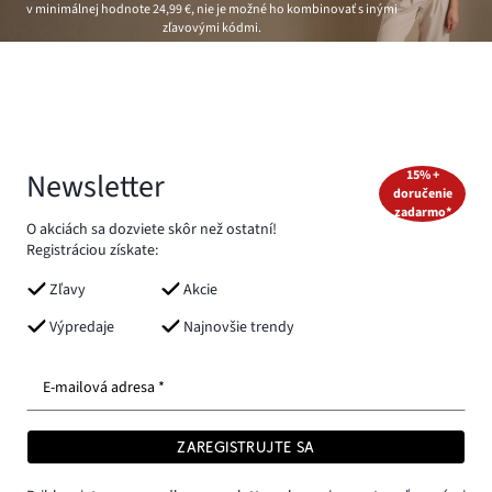
v minimálnej hodnote
24,99 €
, nie je možné ho kombinovať s inými
zľavovými kódmi.
Newsletter
15% +
doručenie
zadarmo*
O akciách sa dozviete skôr než ostatní!
Registráciou získate:
Zľavy
Akcie
Výpredaje
Najnovšie trendy
E-mailová adresa *
ZAREGISTRUJTE SA