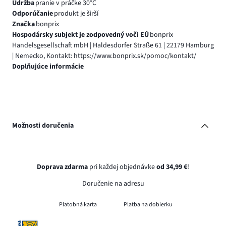
Údržba
pranie v práčke 30°C
Odporúčanie
produkt je širší
Značka
bonprix
Hospodársky subjekt je zodpovedný voči EÚ
bonprix
Handelsgesellschaft mbH | Haldesdorfer Straße 61 | 22179 Hamburg
| Nemecko, Kontakt: https://www.bonprix.sk/pomoc/kontakt/
Doplňujúce informácie
Možnosti doručenia
Doprava zdarma
pri každej objednávke
od 34,99 €
!
Doručenie na adresu
Platobná karta
Platba na dobierku