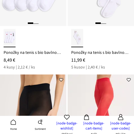
Ponožky na tenis s bio bavlnou (4 ks v balení)
Ponožky na tenis s bio bavlnou (5 ks v balení)
8,49 €
11,99 €
4 kusy | 2,12 € / ks
5 kusov | 2,40 € / ks
[node-badge-
[node-badge-
[node-badge-
wishlist]
cart-items]
user-codes]
Sortiment
Home