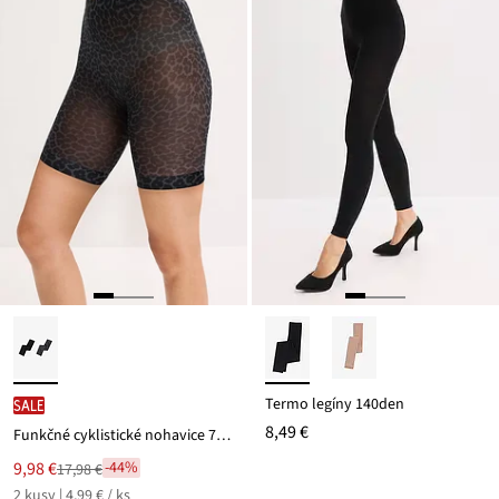
Termo legíny 140den
SALE
8,49 €
Funkčné cyklistické nohavice 70 DEN (2 ks v balení)
Nová
9,98 €
-44%
17,98 €
Zľava
cena
2 kusy | 4,99 € / ks