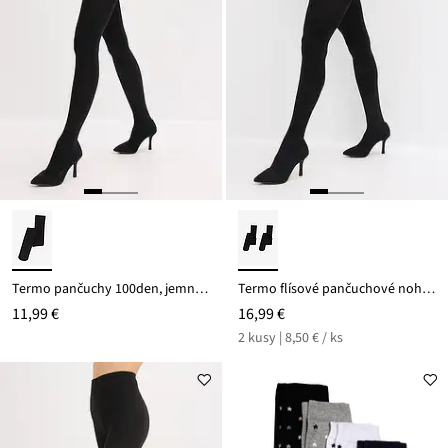
Termo pančuchy 100den, jemný flís
Termo flísové pančuchové nohavice 140den (2 ks), s jemným flísom
11,99 €
16,99 €
2 kusy | 8,50 € / ks