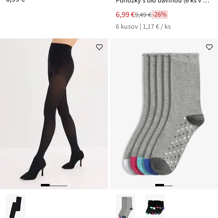
Ponožky s bio bavlnou (6 ks v balení)
Nová
6,99 €
-26%
9,49 €
Zľava
cena
6 kusov | 1,17 € / ks
z
je
ceny
9,49 €