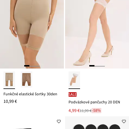
Funkčné elastické šortky 30den
SALE
10,99 €
Podväzkové pančuchy 20 DEN
Nová
4,99 €
-58%
11,99 €
Zľava
cena
z
je
ceny
11,99 €