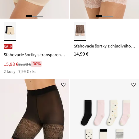
Sťahovacie šortky z chladivého polyamidu, s čipkou
SALE
14,99 €
Sťahovacie šortky s transparentnou vsadkou (2 ks)
Nová
15,98 €
-30%
22,98 €
Zľava
cena
2 kusy | 7,99 € / ks
z
je
ceny
22,98 €