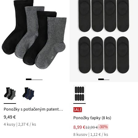
Ponožky s potlačeným patentom (4 ks)
SALE
9,49 €
Ponožky ťapky (8 ks)
4 kusy | 2,37 € / ks
Nová
8,99 €
-30%
12,99 €
Zľava
cena
8 kusov | 1,12 € / ks
z
je