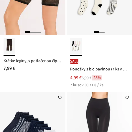
Krátke legíny, s potlačenou čipkou, 110den
SALE
7,99 €
Ponožky s bio bavlnou (7 ks v balení)
Nová
4,99 €
-28%
6,99 €
Zľava
cena
7 kusov | 0,71 € / ks
z
je
ceny
6,99 €