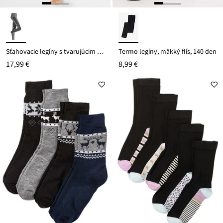
Sťahovacie legíny s tvarujúcim efektom na bruško, seamless
Termo legíny, mäkký flís, 140 den
17,99 €
8,99 €