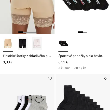
Elastické šortky z chladivého polyamidu s čipkou, zabraňujú treniu
Športové ponožky s bio bavlnou (5 ks)
9,99 €
8,99 €
5 kusov | 1,80 € / ks