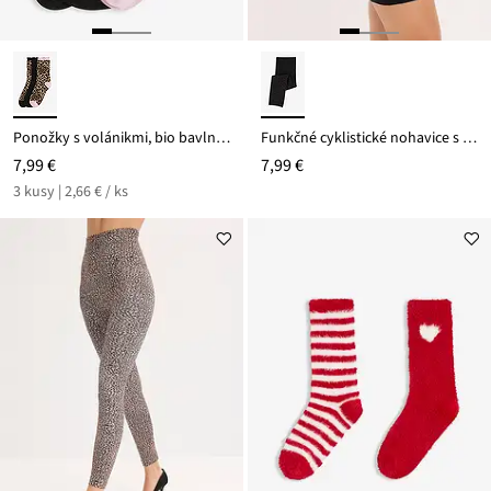
Ponožky s volánikmi, bio bavlna (3 ks)
Funkčné cyklistické nohavice s pohodlným pásom 50den (bez odierania)
7,99 €
7,99 €
3 kusy | 2,66 € / ks