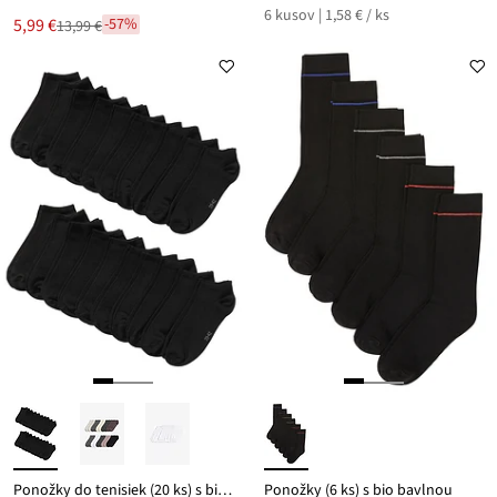
6 kusov | 1,58 € / ks
Nová
5,99 €
-57%
13,99 €
Zľava
cena
z
je
ceny
13,99 €
Ponožky do tenisiek (20 ks) s bio bavlnou
Ponožky (6 ks) s bio bavlnou