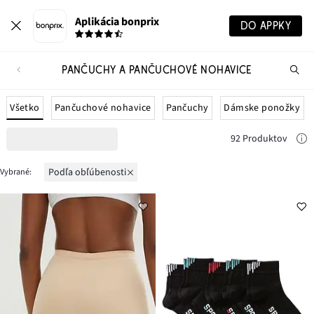
Aplikácia bonprix
DO APPKY
PANČUCHY A PANČUCHOVÉ NOHAVICE
Hľ
pr
Všetko
Pančuchové nohavice
Pančuchy
Dámske ponožky
92 Produktov
podľa obľúbenosti
Vybrané: