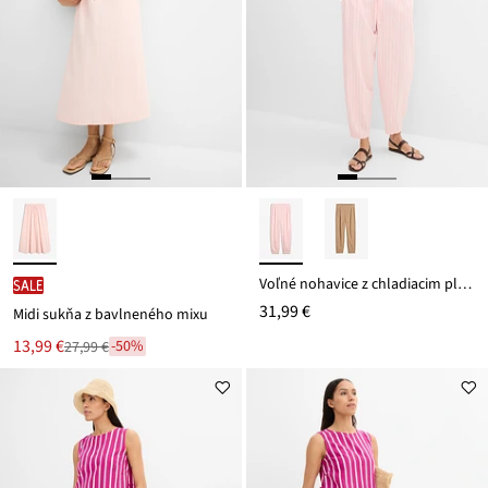
Voľné nohavice z chladiacim pláteným mixom
SALE
31,99 €
Midi sukňa z bavlneného mixu
Nová
13,99 €
-50%
27,99 €
Zľava
cena
z
je
ceny
27,99 €