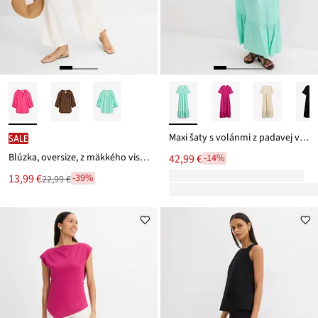
Maxi šaty s volánmi z padavej viskózy
SALE
Blúzka, oversize, z mäkkého viskózového mixu
42,99 €
-14%
Nová
13,99 €
-39%
22,99 €
Zľava
cena
z
je
ceny
22,99 €