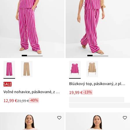
Blúzkový top, pásikovaný, z pláteného mixu
SALE
Voľné nohavice, pásikované, z pláteného mixu
19,99 €
-13%
Nová
12,99 €
-40%
21,99 €
Zľava
cena
z
je
ceny
21,99 €