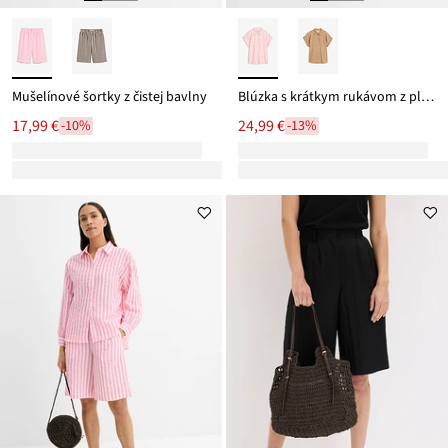
Mušelínové šortky z čistej bavlny
Blúzka s krátkym rukávom z pláteného mixu
17,99 €
24,99 €
-10%
-13%