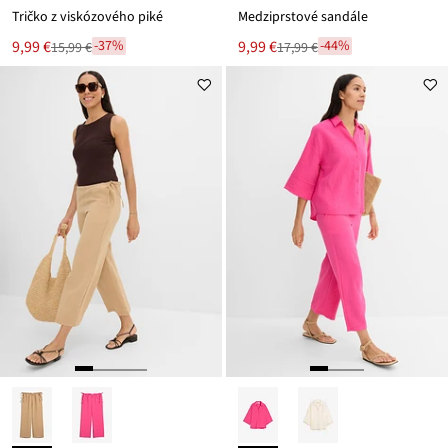
Tričko z viskózového piké
Medziprstové sandále
Nová
Nová
9,99 €
9,99 €
-37%
-44%
15,99 €
17,99 €
Zľava
Zľava
cena
cena
z
z
je
je
ceny
ceny
15,99 €
17,99 €