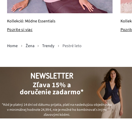
Kollekció: Módne Essentials
Kollek
Pozrite si viac
Pozrit
Home
Žena
Trendy
Pestré leto
NEWSLETTER
Zľava 15% a
doručenie zadarmo*
*Kód je platný 14 dní od dátumu prijatia, platí na nasledujúcu objednávku
v minimálnej hodnote
24,99 €
, nie je možné ho kombinovať s inými
zľavovými kódmi.