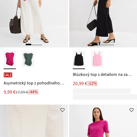
Blúzkový top s detailom na zaviazanie vzadu, z viskózového mixu
SALE
Asymetrický top z pohodlného Scuba materiálu
20,99 €
-12%
Nová
9,99 €
-44%
17,99 €
Zľava
cena
z
je
ceny
17,99 €