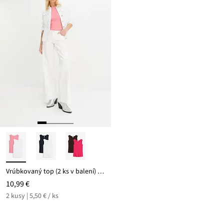
Vrúbkovaný top (2 ks v balení) z bio bavlny
10,99 €
2 kusy | 5,50 € / ks