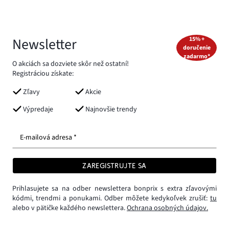
Newsletter
15% +
doručenie
zadarmo*
O akciách sa dozviete skôr než ostatní!
Registráciou získate:
Zľavy
Akcie
Výpredaje
Najnovšie trendy
E-mailová adresa *
ZAREGISTRUJTE SA
Prihlasujete sa na odber newslettera bonprix s extra zľavovými
kódmi, trendmi a ponukami. Odber môžete kedykoľvek zrušiť:
tu
alebo v pätičke každého newslettera.
Ochrana osobných údajov.