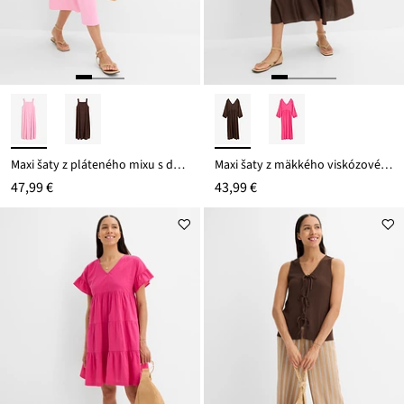
Maxi šaty z pláteného mixu s detailom na zaviazanie vzadu
Maxi šaty z mäkkého viskózového mixu
47,99 €
43,99 €