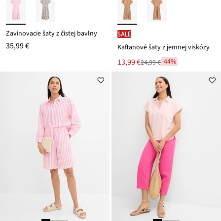
Zavinovacie šaty z čistej bavlny
SALE
35,99 €
Kaftanové šaty z jemnej viskózy
Nová
13,99 €
-44%
24,99 €
Zľava
cena
z
je
ceny
24,99 €