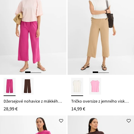
Džersejové nohavice z mäkkého viskózového mixu
Tričko oversize z jemného viskózového mixu
28,99 €
14,99 €