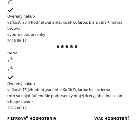
Overený nákup
veľkosť: 75
(vhodná)
,
varianta: Košík D,
farba: biela vlna + matná
béžová
výborné podprsenky
2026-06-17
Hodnotenie
5
DANA
Overený nákup
veľkosť: 75
(vhodná)
,
varianta: Košík D,
farba: biela/cierna
toto sú najobľúbenejšie podprsenky mojej dcéry, objednala som
ich opakovane
2026-06-17
FILTROVAŤ HODNOTENIA
VIAC HODNOTENÍ