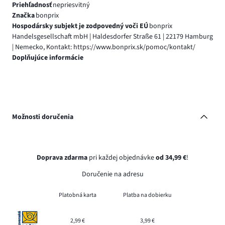
Priehľadnosť
nepriesvitný
Značka
bonprix
Hospodársky subjekt je zodpovedný voči EÚ
bonprix
Handelsgesellschaft mbH | Haldesdorfer Straße 61 | 22179 Hamburg
| Nemecko, Kontakt: https://www.bonprix.sk/pomoc/kontakt/
Doplňujúce informácie
Možnosti doručenia
Doprava zdarma
pri každej objednávke
od 34,99 €
!
Doručenie na adresu
Platobná karta
Platba na dobierku
2,99 €
3,99 €