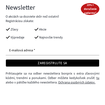
Newsletter
15% +
doručenie
zadarmo*
O akciách sa dozviete skôr než ostatní!
Registráciou získate:
Zľavy
Akcie
Výpredaje
Najnovšie trendy
E-mailová adresa *
ZAREGISTRUJTE SA
Prihlasujete sa na odber newslettera bonprix s extra zľavovými
kódmi, trendmi a ponukami. Odber môžete kedykoľvek zrušiť:
tu
alebo v pätičke každého newslettera.
Ochrana osobných údajov.