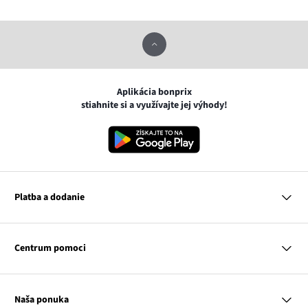
Aplikácia bonprix
stiahnite si a využívajte jej výhody!
Platba a dodanie
MasterCard
VISA
Centrum pomoci
Google pay
Apple pay
Otázky a odpovede
Platba a dodanie
Naša ponuka
Slovenská pošta