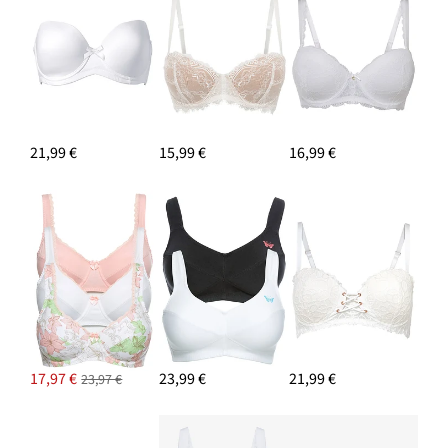
Džersejové šaty so stojačikom
29,99 €
-11%
21,99 €
15,99 €
16,99 €
PRIDAŤ DO KOŠÍKA
17,97 €
23,99 €
21,99 €
23,97 €