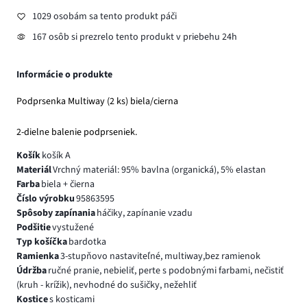
1029 osobám sa tento produkt páči
167 osôb si prezrelo tento produkt v priebehu 24h
Informácie o produkte
Podprsenka Multiway (2 ks) biela/cierna
2-dielne balenie podprseniek.
Košík
košík A
Materiál
Vrchný materiál: 95% bavlna (organická), 5% elastan
Farba
biela + čierna
Číslo výrobku
95863595
Spôsoby zapínania
háčiky, zapínanie vzadu
Podšitie
vystužené
Typ košíčka
bardotka
Ramienka
3-stupňovo nastaviteľné, multiway,bez ramienok
Údržba
ručné pranie, nebieliť, perte s podobnými farbami, nečistiť
(kruh - krížik), nevhodné do sušičky, nežehliť
Kostice
s kosticami