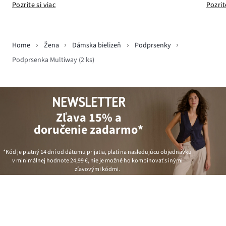
Pozrit
Pozrite si viac
Home
Žena
Dámska bielizeň
Podprsenky
Podprsenka Multiway (2 ks)
NEWSLETTER
Zľava 15% a
doručenie zadarmo*
*Kód je platný 14 dní od dátumu prijatia, platí na nasledujúcu objednávku
v minimálnej hodnote
24,99 €
, nie je možné ho kombinovať s inými
zľavovými kódmi.