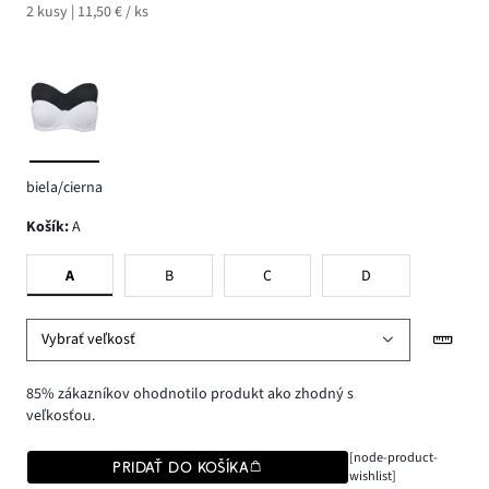
2 kusy | 11,50 € / ks
biela/cierna
Košík
:
A
A
B
C
D
Vybrať veľkosť
85% zákazníkov ohodnotilo produkt ako zhodný s
veľkosťou.
[node-product-
PRIDAŤ DO KOŠÍKA
wishlist]