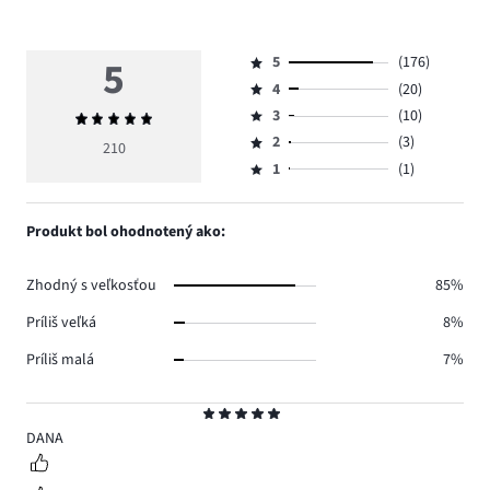
5
5
(176)
Hodnotenie
4
(20)
5,
Hodnotenie
počet
3
(10)
Priemerné
4,
Hodnotenie
hlasov
hodnotenie
počet
2
(3)
3,
210
Hodnotenie
176.
5
hlasov
počet
1
(1)
2,
Hodnotenie
20.
hlasov
počet
1,
10.
hlasov
počet
Produkt bol ohodnotený ako:
3.
hlasov
1.
Zhodný s veľkosťou
85%
Príliš veľká
8%
Príliš malá
7%
Hodnotenie
5
DANA