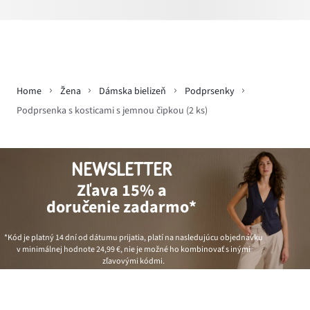
Home
Žena
Dámska bielizeň
Podprsenky
Podprsenka s kosticami s jemnou čipkou (2 ks)
NEWSLETTER
Zľava 15% a
doručenie zadarmo*
*Kód je platný 14 dní od dátumu prijatia, platí na nasledujúcu objednávku
v minimálnej hodnote
24,99 €
, nie je možné ho kombinovať s inými
zľavovými kódmi.