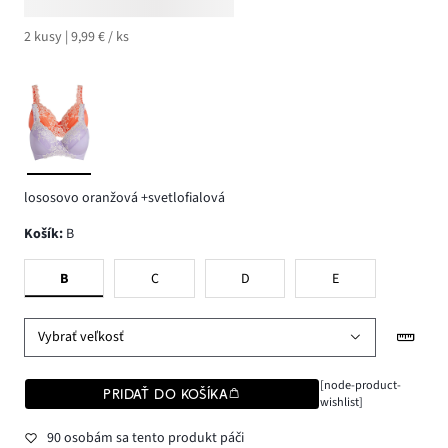
2 kusy | 9,99 € / ks
lososovo oranžová +svetlofialová
Košík
:
B
B
C
D
E
Vybrať veľkosť
[node-product-
PRIDAŤ DO KOŠÍKA
wishlist]
90 osobám sa tento produkt páči