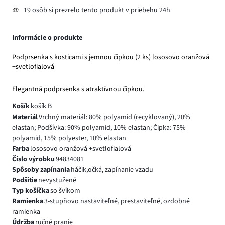
19 osôb si prezrelo tento produkt v priebehu 24h
Informácie o produkte
Podprsenka s kosticami s jemnou čipkou (2 ks) lososovo oranžová
+svetlofialová
Elegantná podprsenka s atraktívnou čipkou.
Košík
košík B
Materiál
Vrchný materiál: 80% polyamid (recyklovaný), 20%
elastan; Podšívka: 90% polyamid, 10% elastan; Čipka: 75%
polyamid, 15% polyester, 10% elastan
Farba
lososovo oranžová +svetlofialová
Číslo výrobku
94834081
Spôsoby zapínania
háčik,očká, zapínanie vzadu
Podšitie
nevystužené
Typ košíčka
so švíkom
Ramienka
3-stupňovo nastaviteľné, prestaviteľné, ozdobné
ramienka
Údržba
ručné pranie