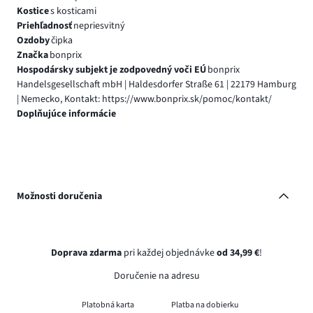
Kostice
s kosticami
Priehľadnosť
nepriesvitný
Ozdoby
čipka
Značka
bonprix
Hospodársky subjekt je zodpovedný voči EÚ
bonprix
Handelsgesellschaft mbH | Haldesdorfer Straße 61 | 22179 Hamburg
| Nemecko, Kontakt: https://www.bonprix.sk/pomoc/kontakt/
Doplňujúce informácie
Možnosti doručenia
Doprava zdarma
pri každej objednávke
od 34,99 €
!
Doručenie na adresu
Platobná karta
Platba na dobierku