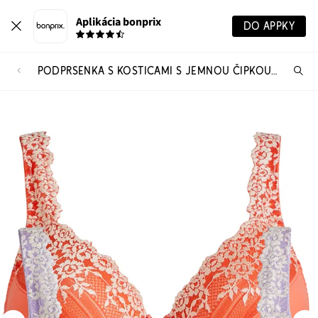
Aplikácia bonprix
DO APPKY
PODPRSENKA S KOSTICAMI S JEMNOU ČIPKOU (2 KS)
Hľ
pr