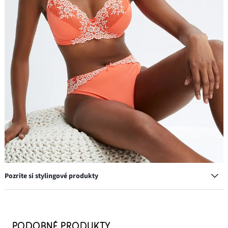
Pozrite si stylingové produkty
Podprsenka s kosticami s jemnou čipkou (2 ks)
19,98 €
PODOBNÉ PRODUKTY