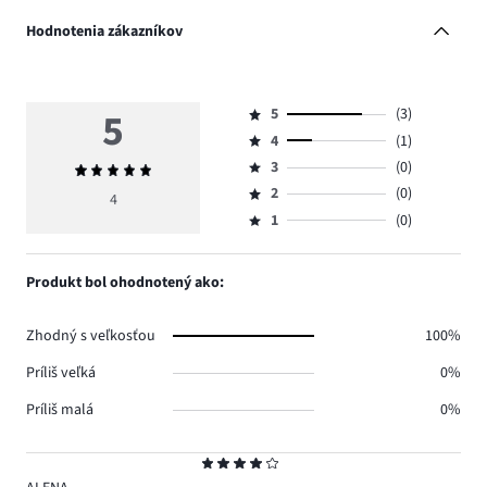
Hodnotenia zákazníkov
5
5
(3)
Hodnotenie
4
(1)
5,
Hodnotenie
počet
3
(0)
Priemerné
4,
Hodnotenie
hlasov
hodnotenie
počet
2
(0)
3,
4
Hodnotenie
3.
5
hlasov
počet
1
(0)
2,
Hodnotenie
1.
hlasov
počet
1,
0.
hlasov
počet
Produkt bol ohodnotený ako:
0.
hlasov
0.
Zhodný s veľkosťou
100%
Príliš veľká
0%
Príliš malá
0%
Hodnotenie
4