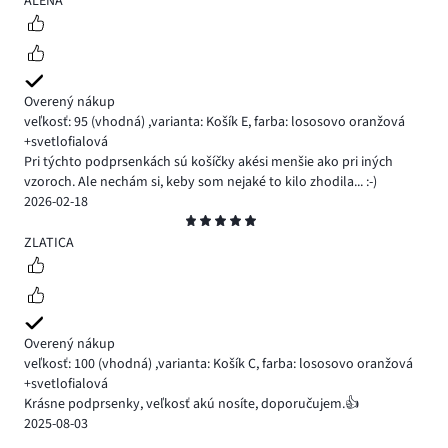
ALENA
Overený nákup
veľkosť: 95
(vhodná)
,
varianta: Košík E,
farba: lososovo oranžová
+svetlofialová
Pri týchto podprsenkách sú košíčky akési menšie ako pri iných
vzoroch. Ale nechám si, keby som nejaké to kilo zhodila... :-)
2026-02-18
Hodnotenie
5
ZLATICA
Overený nákup
veľkosť: 100
(vhodná)
,
varianta: Košík C,
farba: lososovo oranžová
+svetlofialová
Krásne podprsenky, veľkosť akú nosíte, doporučujem.👍
2025-08-03