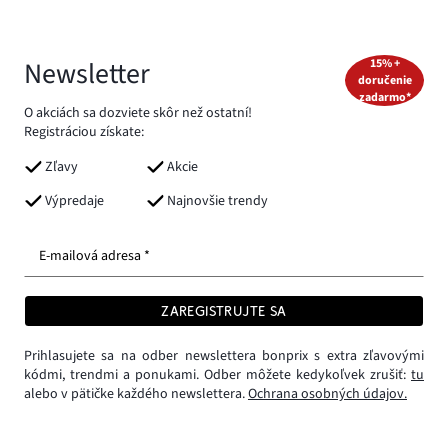
Newsletter
15% +
doručenie
zadarmo*
O akciách sa dozviete skôr než ostatní!
Registráciou získate:
Zľavy
Akcie
Výpredaje
Najnovšie trendy
E-mailová adresa *
ZAREGISTRUJTE SA
Prihlasujete sa na odber newslettera bonprix s extra zľavovými
kódmi, trendmi a ponukami. Odber môžete kedykoľvek zrušiť:
tu
alebo v pätičke každého newslettera.
Ochrana osobných údajov.