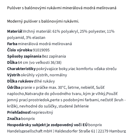
Pulóver s balónovými rukávmi minerálová modrá melírovaná
Moderný pulóver s balónovými rukávmi.
Materiál
Vrchný materiál: 61% polyakryl, 25% polyester, 11%
polyamid, 3% elastan
Farba
minerálová modrá melírovaná
Číslo výrobku
91019095
Spôsoby zapínania
Bez zapínania
Dĺžka
64 cm (vo veľkosti 36/38)
Charakteristiky
pokrývajúce boky,viac komfortu vďaka streču
Výstrih
okrúhly výstrih, normálny
Dĺžka rukávov
dlhé rukávy
Údržba
pranie v práčke max. 30°C, šetrne, nebieliť, Sušiť
naplocho,Natvarujte do pôvodného tvaru, kým je vlhký,Použiť
jemný prací prostriedok,perte s podobnými farbami, nečistiť (kruh -
krížik), nevhodné do sušičky, studené žehlenie
Priehľadnosť
nepriesvitný
Značka
bonprix
Hospodársky subjekt je zodpovedný voči EÚ
bonprix
Handelsgesellschaft mbH | Haldesdorfer Straße 61 | 22179 Hamburg