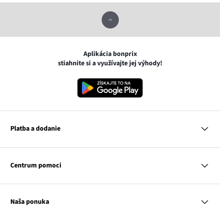
Aplikácia bonprix
stiahnite si a využívajte jej výhody!
Platba a dodanie
MasterCard
VISA
Centrum pomoci
Google pay
Apple pay
Otázky a odpovede
Platba a dodanie
Naša ponuka
Slovenská pošta
Vrátenie a reklamácia
Tabuľka veľkostí
Platba na dobierku