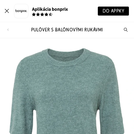
Aplikácia bonprix
DO APPKY
PULÓVER S BALÓNOVÝMI RUKÁVMI
Hľ
pr