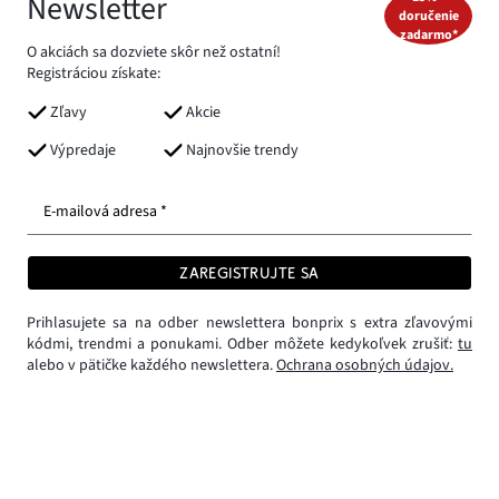
Newsletter
doručenie
zadarmo*
O akciách sa dozviete skôr než ostatní!
Registráciou získate:
Zľavy
Akcie
Výpredaje
Najnovšie trendy
E-mailová adresa *
ZAREGISTRUJTE SA
Prihlasujete sa na odber newslettera bonprix s extra zľavovými
kódmi, trendmi a ponukami. Odber môžete kedykoľvek zrušiť:
tu
alebo v pätičke každého newslettera.
Ochrana osobných údajov.