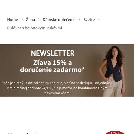
Home
Žena
Dámske oblečenie
Svetre
Pulóver s balónovými rukávmi
NEWSLETTER
Zľava 15% a
doručenie zadarmo*
*Kód je platný 14 dní od dátumu prijatia, platí na nasledujúcu objednávku
v minimálnej hodnote
24,99 €
, nie je možné ho kombinovať s inými
zľavovými kódmi.
15% +