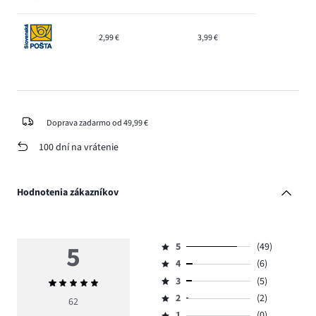
2,99 €
3,99 €
Doprava zadarmo od 49,99 €
100 dní na vrátenie
Hodnotenia zákazníkov
5
5
(49)
Hodnotenie
4
(6)
5,
Hodnotenie
počet
3
(5)
Priemerné
4,
Hodnotenie
hlasov
hodnotenie
počet
2
(2)
3,
62
Hodnotenie
49.
5
hlasov
počet
1
(0)