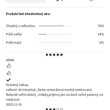
2,
Hodnotenie
6.
hlasov
počet
1,
5.
hlasov
počet
Produkt bol ohodnotený ako:
2.
hlasov
0.
Zhodný s veľkosťou
76%
Príliš veľká
24%
Príliš malá
0%
Hodnotenie
5
ANNA
Overený nákup
veľkosť: 44
(vhodná)
,
farba: minerálová modrá melírovaná
Materiál veľmi dobrý , mäkký,prijmny,len sú dosť voľné patenty na
rukávoch.
2025-11-19
Hodnotenie