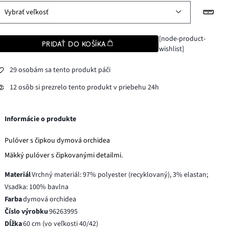
Vybrať veľkosť
[node-product-
PRIDAŤ DO KOŠÍKA
wishlist]
29 osobám sa tento produkt páči
12 osôb si prezrelo tento produkt v priebehu 24h
Informácie o produkte
Pulóver s čipkou dymová orchidea
Mäkký pulóver s čipkovanými detailmi.
Materiál
Vrchný materiál: 97% polyester (recyklovaný), 3% elastan;
Vsadka: 100% bavlna
Farba
dymová orchidea
Číslo výrobku
96263995
Dĺžka
60 cm (vo veľkosti 40/42)