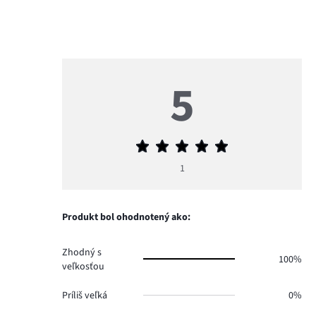
5
Priemerné
hodnotenie
1
5
Produkt bol ohodnotený ako:
Zhodný s
100%
veľkosťou
Príliš veľká
0%