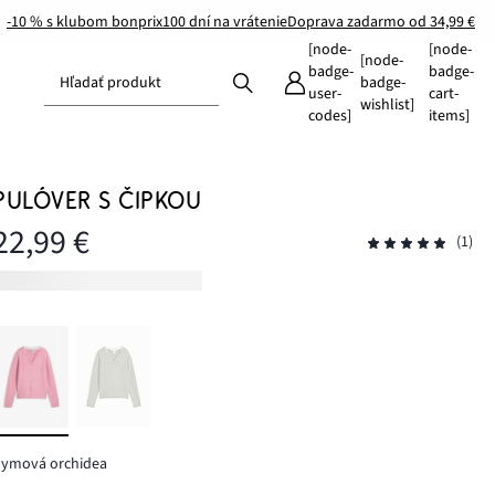
-10 % s klubom bonprix
100 dní na vrátenie
Doprava zadarmo od 34,99 €
[node-
[node-
[node-
badge-
badge-
Hľadať produkt
badge-
user-
cart-
wishlist]
codes]
items]
PULÓVER S ČIPKOU
22,99 €
(1)
dymová orchidea