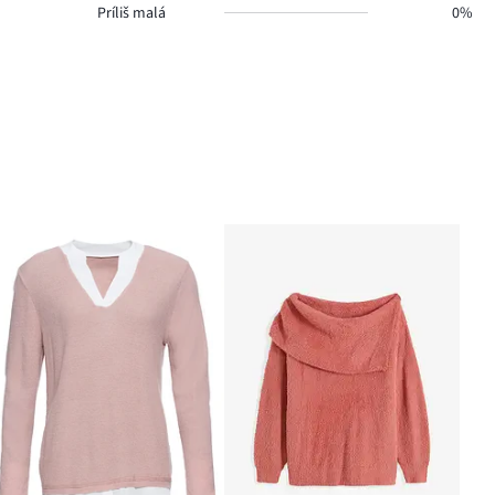
Príliš malá
0%