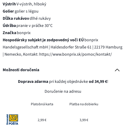
Výstrih
V-výstrih, hlboký
Golier
golier s légou
Dĺžka rukávov
dlhé rukávy
Údržba
pranie v práčke 30°C
Značka
bonprix
Hospodársky subjekt je zodpovedný voči EÚ
bonprix
Handelsgesellschaft mbH | Haldesdorfer Straße 61 | 22179 Hamburg
| Nemecko, Kontakt: https://www.bonprix.sk/pomoc/kontakt/
Možnosti doručenia
Doprava zdarma
pri každej objednávke
od 34,99 €
!
Doručenie na adresu
Platobná karta
Platba na dobierku
2,99 €
3,99 €