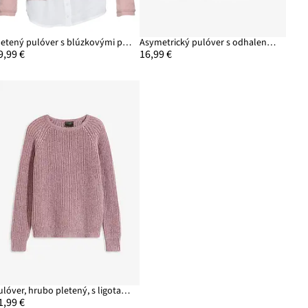
Pletený pulóver s blúzkovými prvkami
Asymetrický pulóver s odhalenými plecami
9,99 €
16,99 €
Pulóver, hrubo pletený, s ligotavým vláknom
1,99 €