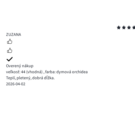
Hodnotenie
5
ZUZANA
Overený nákup
veľkosť: 44
(vhodná)
,
farba: dymová orchidea
Teplí, pletený, dobrá dĺžka.
2026-04-02