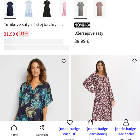
Tunikové šaty z čistej bavlny s dierkovanou výšivkou
novinka
Džersejové šaty
31,99 €
-11%
38,99 €
[node-badge-
[node-badge-
[node-badge-
wishlist]
cart-items]
user-codes]
Sortiment
Home