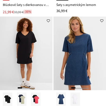
Blúzkové šaty s dierkovanou výšivkou
Šaty s asymetrickým lemom
36,99 €
Nová
21,99 €
-35%
33,99 €
Zľava
cena
z
je
ceny
33,99 €