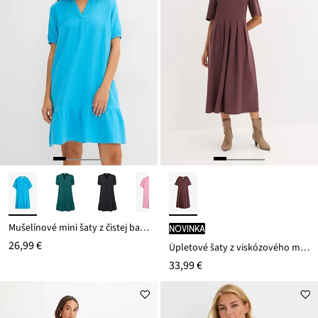
Mušelínové mini šaty z čistej bavlny
novinka
26,99 €
Úpletové šaty z viskózového mixu
33,99 €