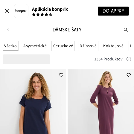
Aplikácia bonprix
DO APPKY
DÁMSKE ŠATY
Hľ
pr
Všetko
Asymetrické
Ceruzkové
Džínsové
Koktejlové
K
1334 Produktov