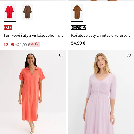
SALE
novinka
Tunikové šaty z viskózového mixu so štuktúrovaným efektom
Košeľové šaty z imitácie velúrovej kože
54,99 €
Nová
12,99 €
-40%
21,99 €
Zľava
cena
z
je
ceny
21,99 €