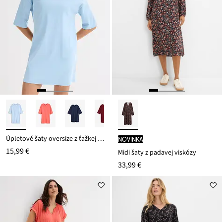
Úpletové šaty oversize z ťažkej bio bavlny
novinka
15,99 €
Midi šaty z padavej viskózy
33,99 €