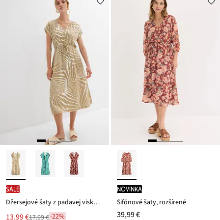
SALE
novinka
Džersejové šaty z padavej viskózy
Šifónové šaty, rozšírené
39,99 €
Nová
13,99 €
-22%
17,99 €