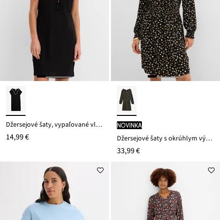
Džersejové šaty, vypaľované vlákno
novinka
14,99 €
Džersejové šaty s okrúhlym výstrihom
33,99 €