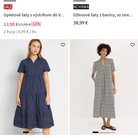
SALE
novinka
Úpletové šaty s výstrihom do V, oversized (2 ks v balení)
Džínsové šaty z bavlny, so strečom
38,99 €
Nová
13,98 €
-12%
15,98 €
Zľava
cena
2 kusy | 6,99 € / ks
z
je
ceny
15,98 €