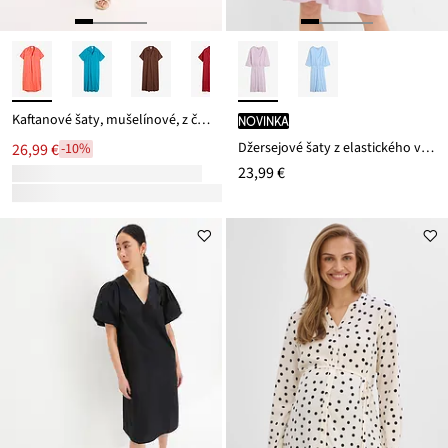
Kaftanové šaty, mušelínové, z čistej bavlny
novinka
Džersejové šaty z elastického viskózového mixu
26,99 €
-10%
23,99 €