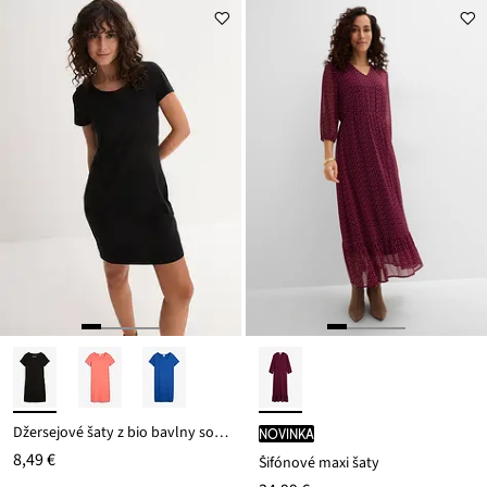
Džersejové šaty z bio bavlny so strečom
novinka
8,49 €
Šifónové maxi šaty