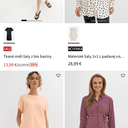
SALE
novinka
Tkané midi šaty z bio bavlny
Materské šaty 2v1 z padavej viskózy
28,99 €
Nová
13,99 €
-39%
22,99 €
Zľava
cena
z
je
ceny
22,99 €