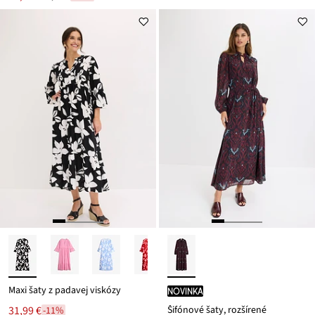
Zľava
cena
z
je
ceny
17,99 €
Maxi šaty z padavej viskózy
novinka
Šifónové šaty, rozšírené
31,99 €
-11%