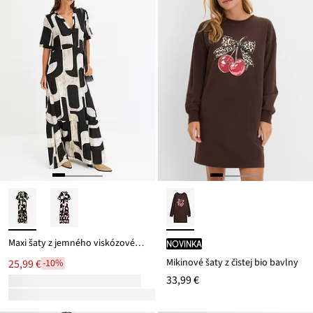
Maxi šaty z jemného viskózovéhu mixu
novinka
Mikinové šaty z čistej bio bavlny
25,99 €
-10%
33,99 €