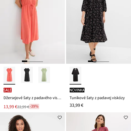
SALE
novinka
Džersejové šaty z padavého viskózového mixu
Tunikové šaty z padavej viskózy
33,99 €
Nová
13,99 €
-39%
22,99 €
Zľava
cena
z
je
ceny
22,99 €