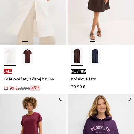
SALE
novinka
Košeľové šaty z čistej bavlny
Košeľové šaty
29,99 €
Nová
12,99 €
-45%
23,99 €
Zľava
cena
z
je
ceny
23,99 €