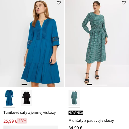
je
ceny
16,99 €
Tunikové šaty z jemnej viskózy
novinka
Midi šaty z padavej viskózy
25,99 €
-13%
34,99 €