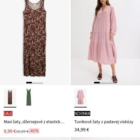
SALE
novinka
Maxi šaty, džersejové z elastického mixu viskózy
Tunikové šaty z padavej viskózy
34,99 €
Nová
9,99 €
-41%
16,99 €
Zľava
cena
z