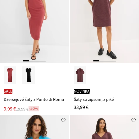
SALE
novinka
Džersejové šaty z Punto di Roma
Šaty so zipsom, z piké
33,99 €
Nová
9,99 €
-50%
19,99 €
Zľava
cena
z
je
ceny
19,99 €