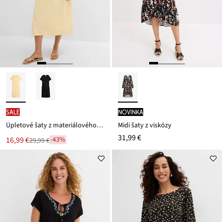
SALE
novinka
Úpletové šaty z materiálového mixu
Midi šaty z viskózy
31,99 €
Nová
16,99 €
-43%
29,99 €
Zľava
cena
z
je
ceny
29,99 €