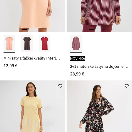
Mini šaty z ťažkej kvality Interlock
novinka
12,99 €
2v1 materské šaty/na dojčenie z padavej viskózy
28,99 €