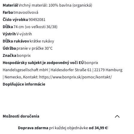
Materiál
Vrchný materiál: 100% bavlna (organická)
Farba
tmavoolivová
Číslo výrobku
90492081
Dĺžka
74 cm (vo veľkosti 36/38)
Výstrih
V-výstrih
Dĺžka rukávov
krátke rukávy
Údržba
pranie v práčke 30°C
Značka
bonprix
Hospodársky subjekt je zodpovedný voči EÚ
bonprix
Handelsgesellschaft mbH | Haldesdorfer Straße 61 | 22179 Hamburg
| Nemecko, Kontakt: https://www.bonprix.sk/pomoc/kontakt/
Doplňujúce informácie
Možnosti doručenia
Doprava zdarma
pri každej objednávke
od 34,99 €
!