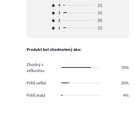
Hodnotenie
4
(1)
5,
Hodnotenie
počet
3
(3)
4,
Hodnotenie
hlasov
počet
2
(0)
3,
Hodnotenie
19.
hlasov
počet
1
(2)
2,
Hodnotenie
1.
hlasov
počet
1,
3.
hlasov
počet
0.
hlasov
Produkt bol ohodnotený ako:
2.
Zhodný s
76%
veľkosťou
Príliš veľká
20%
Príliš malá
4%