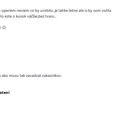
operiem neviem co by urobilo..je lahke letne ale si by som volila
o este o kusok väčšie,bez tvaru..
em ako mozu tak zavadzat zakaznikov.
otení