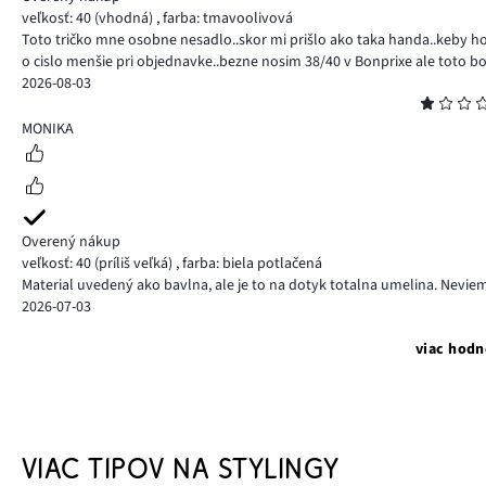
veľkosť: 40
(vhodná)
,
farba: tmavoolivová
Toto tričko mne osobne nesadlo..skor mi prišlo ako taka handa..keby ho 
o cislo menšie pri objednavke..bezne nosim 38/40 v Bonprixe ale toto bol
2026-08-03
Hodnotenie
1
MONIKA
Overený nákup
veľkosť: 40
(príliš veľká)
,
farba: biela potlačená
Material uvedený ako bavlna, ale je to na dotyk totalna umelina. Nevi
2026-07-03
viac hodn
VIAC TIPOV NA STYLINGY