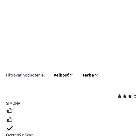
Filtrovať hodnotenia:
Veľkosť
Farba
Hodnotenie
3
SIMONA
Overený nákup