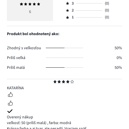
počet
3
(0)
Priemerné
4,
Hodnotenie
hlasov
hodnotenie
počet
2
(0)
3,
6
Hodnotenie
3.
5
hlasov
počet
1
(0)
2,
Hodnotenie
3.
hlasov
počet
1,
0.
hlasov
počet
Produkt bol ohodnotený ako:
0.
hlasov
0.
Zhodný s veľkosťou
50%
Príliš veľká
0%
Príliš malá
50%
Hodnotenie
4
KATARÍNA
Overený nákup
veľkosť: 50
(príliš malá)
,
farba: modrá
Krásna farba a aj tvar, ale nesadli. Vraciam späť…