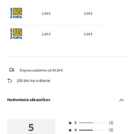
2,99 €
3,99 €
2,99 €
3,99 €
Doprava zadarmo od 49,99 €
100 dní na vrátenie
Hodnotenia zákazníkov
5
5
(3)
Hodnotenie
4
(3)
5,
Hodnotenie