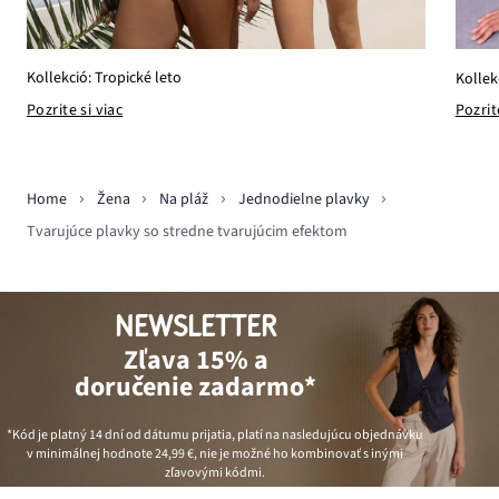
Kollekció: Tropické leto
Kollek
Pozrite si viac
Pozrit
Home
Žena
Na pláž
Jednodielne plavky
Tvarujúce plavky so stredne tvarujúcim efektom
NEWSLETTER
Zľava 15% a
doručenie zadarmo*
*Kód je platný 14 dní od dátumu prijatia, platí na nasledujúcu objednávku
v minimálnej hodnote
24,99 €
, nie je možné ho kombinovať s inými
zľavovými kódmi.