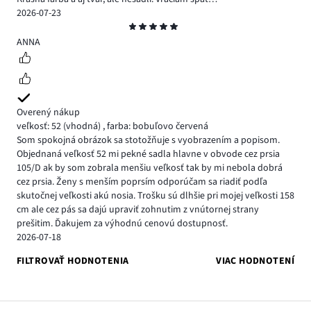
2026-07-23
Hodnotenie
5
ANNA
Overený nákup
veľkosť: 52
(vhodná)
,
farba: bobuľovo červená
Som spokojná obrázok sa stotožňuje s vyobrazením a popisom.
Objednaná veľkosť 52 mi pekné sadla hlavne v obvode cez prsia
105/D ak by som zobrala menšiu veľkosť tak by mi nebola dobrá
cez prsia. Ženy s menším poprsím odporúčam sa riadiť podľa
skutočnej veľkosti akú nosia. Trošku sú dlhšie pri mojej veľkosti 158
cm ale cez pás sa dajú upraviť zohnutim z vnútornej strany
prešitim. Ďakujem za výhodnú cenovú dostupnosť.
2026-07-18
FILTROVAŤ HODNOTENIA
VIAC HODNOTENÍ