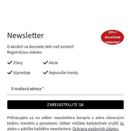
Newsletter
15% +
doručenie
zadarmo*
O akciách sa dozviete skôr než ostatní!
Registráciou získate:
Zľavy
Akcie
Výpredaje
Najnovšie trendy
E-mailová adresa *
ZAREGISTRUJTE SA
Prihlasujete sa na odber newslettera bonprix s extra zľavovými
kódmi, trendmi a ponukami. Odber môžete kedykoľvek zrušiť:
tu
alebo v pätičke každého newslettera.
Ochrana osobných údajov.