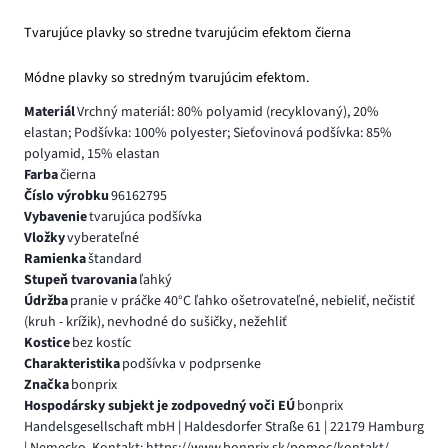
Tvarujúce plavky so stredne tvarujúcim efektom čierna
Módne plavky so stredným tvarujúcim efektom.
Materiál
Vrchný materiál: 80% polyamid (recyklovaný), 20%
elastan; Podšívka: 100% polyester; Sieťovinová podšívka: 85%
polyamid, 15% elastan
Farba
čierna
Číslo výrobku
96162795
Vybavenie
tvarujúca podšívka
Vložky
vyberateľné
Ramienka
štandard
Stupeň tvarovania
ľahký
Údržba
pranie v práčke 40°C ľahko ošetrovateľné, nebieliť, nečistiť
(kruh - krížik), nevhodné do sušičky, nežehliť
Kostice
bez kostíc
Charakteristika
podšívka v podprsenke
Značka
bonprix
Hospodársky subjekt je zodpovedný voči EÚ
bonprix
Handelsgesellschaft mbH | Haldesdorfer Straße 61 | 22179 Hamburg
| Nemecko, Kontakt: https://www.bonprix.sk/pomoc/kontakt/