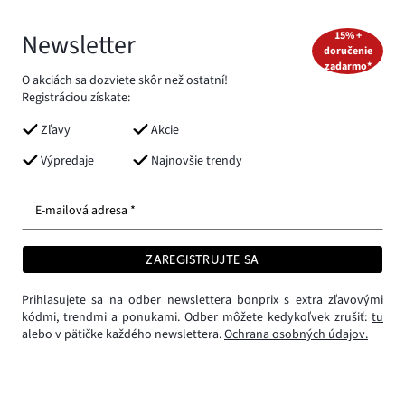
Newsletter
15% +
doručenie
zadarmo*
O akciách sa dozviete skôr než ostatní!
Registráciou získate:
Zľavy
Akcie
Výpredaje
Najnovšie trendy
E-mailová adresa *
ZAREGISTRUJTE SA
Prihlasujete sa na odber newslettera bonprix s extra zľavovými
kódmi, trendmi a ponukami. Odber môžete kedykoľvek zrušiť:
tu
alebo v pätičke každého newslettera.
Ochrana osobných údajov.