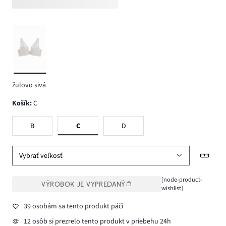
žulovo sivá
Košík
:
C
B
C
D
Vybrať veľkosť
[node-product-
VÝROBOK JE VYPREDANÝ
wishlist]
39 osobám sa tento produkt páči
12 osôb si prezrelo tento produkt v priebehu 24h