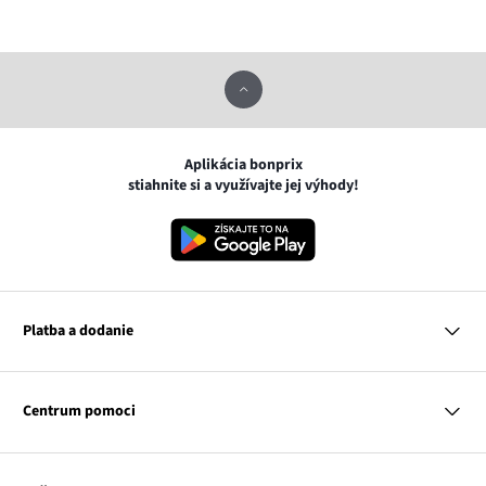
Aplikácia bonprix
stiahnite si a využívajte jej výhody!
Platba a dodanie
MasterCard
VISA
Centrum pomoci
Google pay
Apple pay
Otázky a odpovede
Platba a dodanie