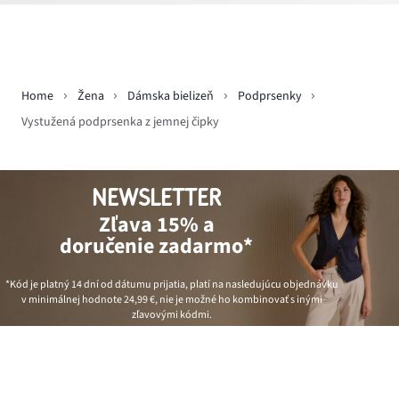
Home
Žena
Dámska bielizeň
Podprsenky
Vystužená podprsenka z jemnej čipky
NEWSLETTER
Zľava 15% a
doručenie zadarmo*
*Kód je platný 14 dní od dátumu prijatia, platí na nasledujúcu objednávku
v minimálnej hodnote
24,99 €
, nie je možné ho kombinovať s inými
zľavovými kódmi.