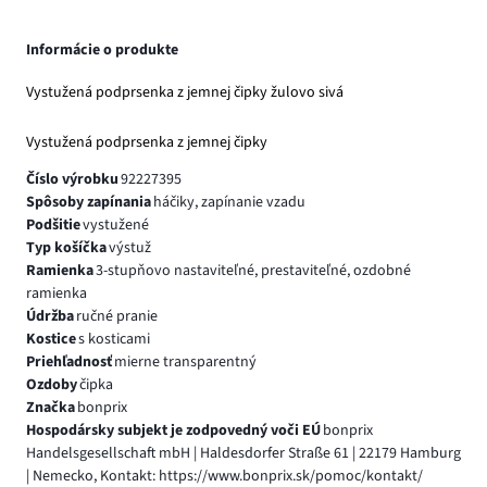
Informácie o produkte
Vystužená podprsenka z jemnej čipky žulovo sivá
Vystužená podprsenka z jemnej čipky
Číslo výrobku
92227395
Spôsoby zapínania
háčiky, zapínanie vzadu
Podšitie
vystužené
Typ košíčka
výstuž
Ramienka
3-stupňovo nastaviteľné, prestaviteľné, ozdobné
ramienka
Údržba
ručné pranie
Kostice
s kosticami
Priehľadnosť
mierne transparentný
Ozdoby
čipka
Značka
bonprix
Hospodársky subjekt je zodpovedný voči EÚ
bonprix
Handelsgesellschaft mbH | Haldesdorfer Straße 61 | 22179 Hamburg
| Nemecko, Kontakt: https://www.bonprix.sk/pomoc/kontakt/