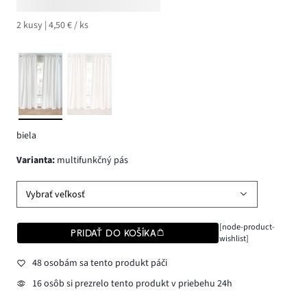
2 kusy | 4,50 € / ks
biela
varianta
:
multifunkčný pás
Vybrať veľkosť
[node-product-
PRIDAŤ DO KOŠÍKA
wishlist]
48 osobám sa tento produkt páči
16 osôb si prezrelo tento produkt v priebehu 24h