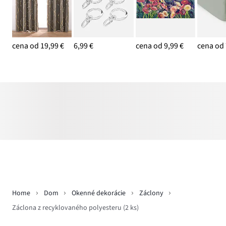
cena od 19,99 €
6,99 €
cena od 9,99 €
cena od 
Home
Dom
Okenné dekorácie
Záclony
Záclona z recyklovaného polyesteru (2 ks)