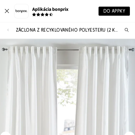
Aplikácia bonprix
DO APPKY
ZÁCLONA Z RECYKLOVANÉHO POLYESTERU (2 KS)
Hľ
pr