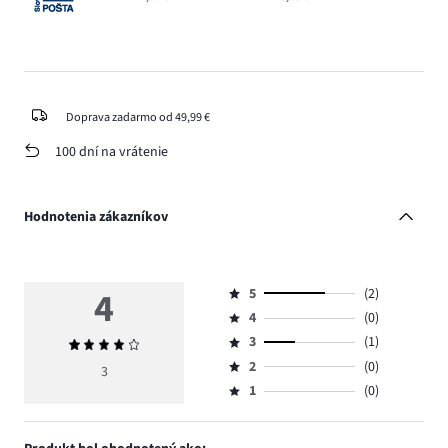
Doprava zadarmo od 49,99 €
100 dní na vrátenie
Hodnotenia zákazníkov
4
5
(2)
Hodnotenie
4
(0)
5,
Hodnotenie
počet
3
(1)
Priemerné
4,
Hodnotenie
hlasov
hodnotenie
počet
2
(0)
3,
3
Hodnotenie
2.
4
hlasov
počet
1
(0)
2,
Hodnotenie
0.
hlasov
počet
1,
1.
hlasov
počet