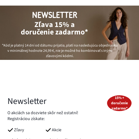
NEWSLETTER
Zľava 15% a
doručenie zadarmo*
*Kód je platný 14 dní od dátumu prijatia, platí na nasledujúcu objednávku
v minimálnej hodnote
24,99 €
, nie je možné ho kombinovať s inými
zľavovými kódmi.
Newsletter
15% +
doručenie
zadarmo*
O akciách sa dozviete skôr než ostatní!
Registráciou získate:
Zľavy
Akcie