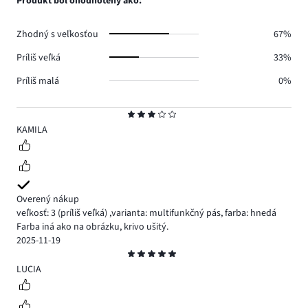
Produkt bol ohodnotený ako:
0.
hlasov
0.
Zhodný s veľkosťou
67%
Príliš veľká
33%
Príliš malá
0%
Hodnotenie
3
KAMILA
Overený nákup
veľkosť: 3
(príliš veľká)
,
varianta: multifunkčný pás,
farba: hnedá
Farba iná ako na obrázku, krivo ušitý.
2025-11-19
Hodnotenie
5
LUCIA