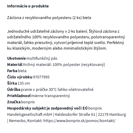
Informácie o produkte
Záclona z recyklovaného polyesteru (2 ks) biela
Jednoduché udržateľné záclony v 2-ks balení. Štýlová záclona z
udržateľného 100% recyklovaného polyesteru, polotransparentný
materiál, ľahko priesvitný, vytvorí príjemné teplé svetlo. Perfektný
ku klasickým, moderným alebo minimalistickým štýlom.
Ukotvenie
multifunkčný pás
Materiál
Vrchný materiál: 100% polyester (recyklovaný)
Farba
biela
Číslo výrobku
97077995
Šírka
135 cm
Údržba
pranie v práčke 30°C ľahko ošetrovateľné
Priehľadnosť
mierne transparentný
Značka
bonprix
Hospodársky subjekt je zodpovedný voči EÚ
bonprix
Handelsgesellschaft mbH | Haldesdorfer Straße 61 | 22179 Hamburg
| Nemecko, Kontakt: https://www.bonprix.sk/pomoc/kontakt/