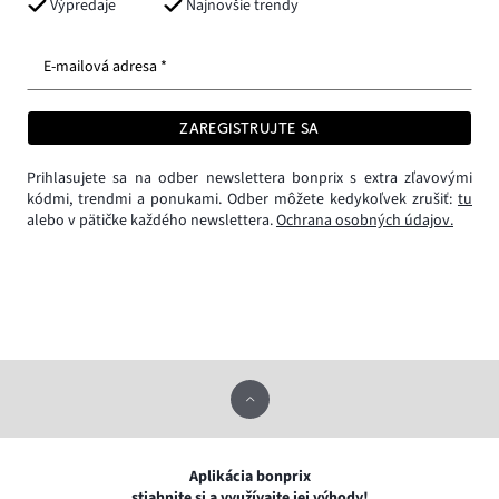
Výpredaje
Najnovšie trendy
E-mailová adresa *
ZAREGISTRUJTE SA
Prihlasujete sa na odber newslettera bonprix s extra zľavovými
kódmi, trendmi a ponukami. Odber môžete kedykoľvek zrušiť:
tu
alebo v pätičke každého newslettera.
Ochrana osobných údajov.
Aplikácia bonprix
stiahnite si a využívajte jej výhody!