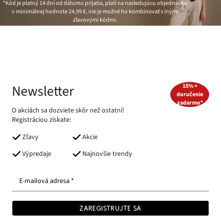
*Kód je platný 14 dní od dátumu prijatia, platí na nasledujúcu objednávku
v minimálnej hodnote
24,99 €
, nie je možné ho kombinovať s inými
zľavovými kódmi.
Newsletter
15% +
doručenie
zadarmo*
O akciách sa dozviete skôr než ostatní!
Registráciou získate:
Zľavy
Akcie
Výpredaje
Najnovšie trendy
E-mailová adresa *
ZAREGISTRUJTE SA