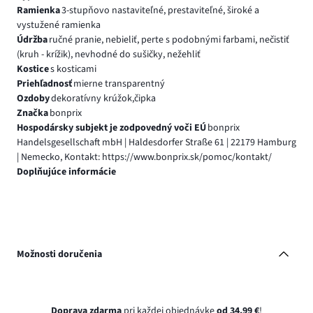
Ramienka
3-stupňovo nastaviteľné, prestaviteľné, široké a
vystužené ramienka
Údržba
ručné pranie, nebieliť, perte s podobnými farbami, nečistiť
(kruh - krížik), nevhodné do sušičky, nežehliť
Kostice
s kosticami
Priehľadnosť
mierne transparentný
Ozdoby
dekoratívny krúžok,čipka
Značka
bonprix
Hospodársky subjekt je zodpovedný voči EÚ
bonprix
Handelsgesellschaft mbH | Haldesdorfer Straße 61 | 22179 Hamburg
| Nemecko, Kontakt: https://www.bonprix.sk/pomoc/kontakt/
Doplňujúce informácie
Možnosti doručenia
Doprava zdarma
pri každej objednávke
od 34,99 €
!