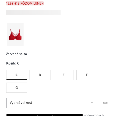
18,69 € s kódom LUMEN
červená salsa
Košík
:
C
C
D
E
F
G
Vybrať veľkosť
[node-product-