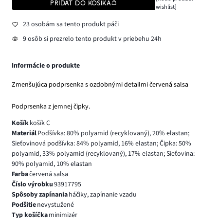
PRIDAŤ DO KOŠÍKA
wishlist]
23 osobám sa tento produkt páči
9 osôb si prezrelo tento produkt v priebehu 24h
Informácie o produkte
Zmenšujúca podprsenka s ozdobnými detailmi červená salsa
Podprsenka z jemnej čipky.
Košík
košík C
Materiál
Podšívka: 80% polyamid (recyklovaný), 20% elastan;
Sieťovinová podšívka: 84% polyamid, 16% elastan; Čipka: 50%
polyamid, 33% polyamid (recyklovaný), 17% elastan; Sieťovina:
90% polyamid, 10% elastan
Farba
červená salsa
Číslo výrobku
93917795
Spôsoby zapínania
háčiky, zapínanie vzadu
Podšitie
nevystužené
Typ košíčka
minimizér