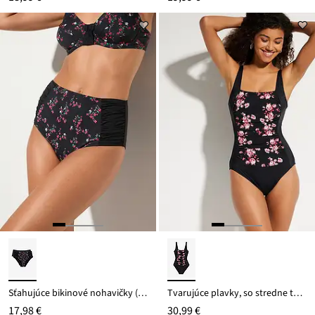
Sťahujúce bikinové nohavičky (2 ks) z recyklovaného polyamidu so silne tvarujúcim efektom
Tvarujúce plavky, so stredne tvarujúcim efektom
17,98 €
30,99 €