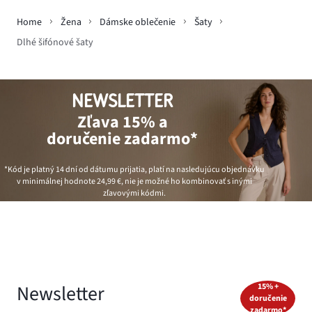
Home
Žena
Dámske oblečenie
Šaty
Dlhé šifónové šaty
NEWSLETTER
Zľava 15% a
doručenie zadarmo*
*Kód je platný 14 dní od dátumu prijatia, platí na nasledujúcu objednávku
v minimálnej hodnote
24,99 €
, nie je možné ho kombinovať s inými
zľavovými kódmi.
Newsletter
15% +
doručenie
zadarmo*