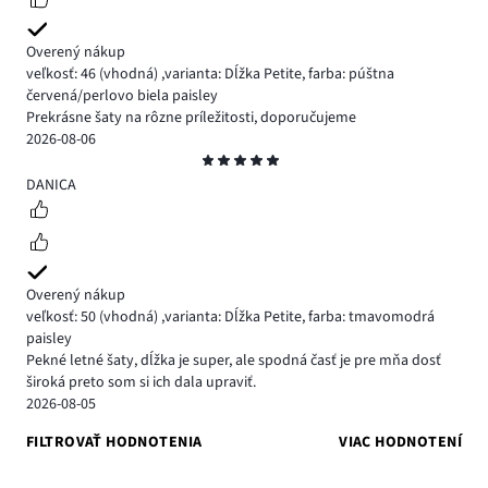
Overený nákup
veľkosť: 46
(vhodná)
,
varianta: Dĺžka Petite,
farba: púštna
červená/perlovo biela paisley
Prekrásne šaty na rôzne príležitosti, doporučujeme
2026-08-06
Hodnotenie
5
DANICA
Overený nákup
veľkosť: 50
(vhodná)
,
varianta: Dĺžka Petite,
farba: tmavomodrá
paisley
Pekné letné šaty, dĺžka je super, ale spodná časť je pre mňa dosť
široká preto som si ich dala upraviť.
2026-08-05
FILTROVAŤ HODNOTENIA
VIAC HODNOTENÍ