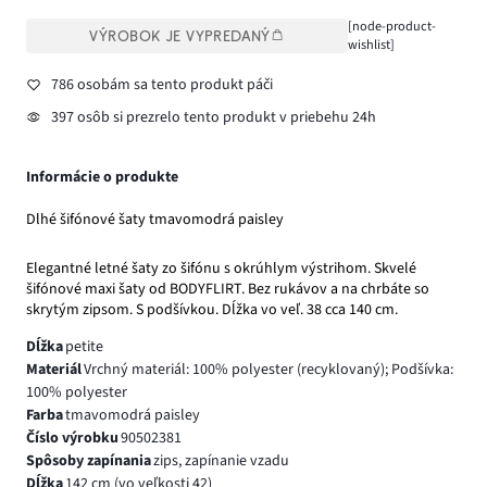
[node-product-
VÝROBOK JE VYPREDANÝ
wishlist]
786 osobám sa tento produkt páči
397 osôb si prezrelo tento produkt v priebehu 24h
Informácie o produkte
Dlhé šifónové šaty tmavomodrá paisley
Elegantné letné šaty zo šifónu s okrúhlym výstrihom. Skvelé
šifónové maxi šaty od BODYFLIRT. Bez rukávov a na chrbáte so
skrytým zipsom. S podšívkou. Dĺžka vo veľ. 38 cca 140 cm.
Dĺžka
petite
Materiál
Vrchný materiál: 100% polyester (recyklovaný); Podšívka:
100% polyester
Farba
tmavomodrá paisley
Číslo výrobku
90502381
Spôsoby zapínania
zips, zapínanie vzadu
Dĺžka
142 cm (vo veľkosti 42)