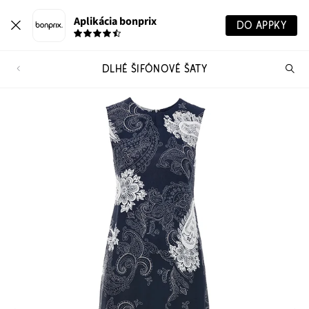
Aplikácia bonprix
DO APPKY
DLHÉ ŠIFÓNOVÉ ŠATY
Hľ
pr