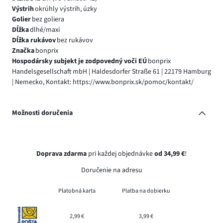
Výstrih
okrúhly výstrih, úzky
Golier
bez goliera
Dĺžka
dlhé/maxi
Dĺžka rukávov
bez rukávov
Značka
bonprix
Hospodársky subjekt je zodpovedný voči EÚ
bonprix
Handelsgesellschaft mbH | Haldesdorfer Straße 61 | 22179 Hamburg
| Nemecko, Kontakt: https://www.bonprix.sk/pomoc/kontakt/
Možnosti doručenia
Doprava zdarma
pri každej objednávke
od 34,99 €
!
Doručenie na adresu
Platobná karta
Platba na dobierku
2,99 €
3,99 €