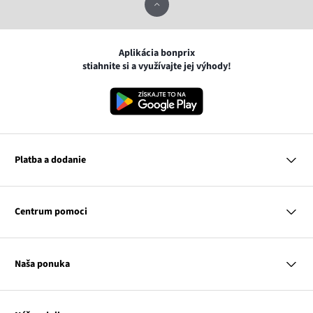
Aplikácia bonprix
stiahnite si a využívajte jej výhody!
Platba a dodanie
MasterCard
VISA
Centrum pomoci
Google pay
Apple pay
Otázky a odpovede
Platba a dodanie
Naša ponuka
Slovenská pošta
Vrátenie a reklamácia
Tabuľka veľkostí
Platba na dobierku
Žena
Klub bonprix
Muž