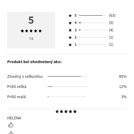
5
5
(63)
Hodnotenie
4
(5)
5,
Hodnotenie
počet
3
(4)
Priemerné
4,
Hodnotenie
hlasov
hodnotenie
počet
2
(1)
3,
74
Hodnotenie
63.
5
hlasov
počet
1
(1)
2,
Hodnotenie
5.
hlasov
počet
1,
4.
hlasov
počet
Produkt bol ohodnotený ako:
1.
hlasov
1.
Zhodný s veľkosťou
85%
Príliš veľká
12%
Príliš malá
3%
Hodnotenie
5
HELENA