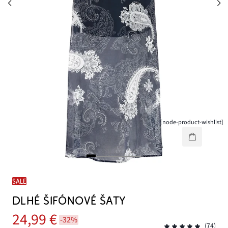
[node-product-wishlist]
SALE
DLHÉ ŠIFÓNOVÉ ŠATY
24,99 €
-32%
(74)