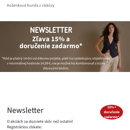
Koženková bunda z viskózy
NEWSLETTER
Zľava 15% a
doručenie zadarmo*
*Kód je platný 14 dní od dátumu prijatia, platí na nasledujúcu objednávku
v minimálnej hodnote
24,99 €
, nie je možné ho kombinovať s inými
zľavovými kódmi.
Newsletter
15% +
doručenie
zadarmo*
O akciách sa dozviete skôr než ostatní!
Registráciou získate: