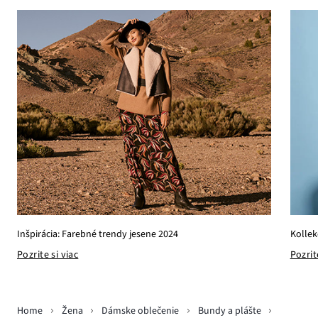
Kollek
Inšpirácia: Farebné trendy jesene 2024
Pozrit
Pozrite si viac
Home
Žena
Dámske oblečenie
Bundy a plášte