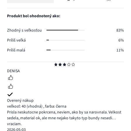
2,
Hodnotenie
9.
hlasov
počet
1,
9.
hlasov
počet
Produkt bol ohodnotený ako:
5.
hlasov
1.
Zhodný s veľkosťou
83%
Príliš veľká
6%
Príliš malá
11%
Hodnotenie
3
DENISA
Overený nákup
veľkosť: 40
(vhodná)
,
farba: čierna
Prisla neskutocne pokrcena, neviem, ako by sa narovnala. Velkost
sedela, material ok, ale mne nejako takyto typ bundy nesedi…
vraciam.
2026-05-03