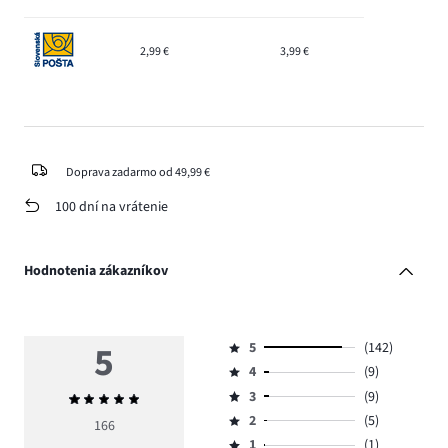
2,99 €
3,99 €
Doprava zadarmo od 49,99 €
100 dní na vrátenie
Hodnotenia zákazníkov
5
5
(142)
Hodnotenie
4
(9)
5,
Hodnotenie
počet
3
(9)
Priemerné
4,
Hodnotenie
hlasov
hodnotenie
počet
2
(5)
3,
166
Hodnotenie
142.
5
hlasov
počet
1
(1)