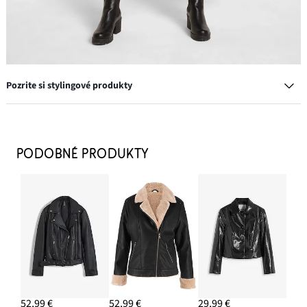
Pozrite si stylingové produkty
Čižmy chelsea s blokovým podpätkom
34,99 €
PODOBNÉ PRODUKTY
PRIDAŤ DO KOŠÍKA
Koženková bunda z viskózy
47,99 €
PRIDAŤ DO KOŠÍKA
Sada retiazok (3-dielna)
11,99 €
52,99 €
52,99 €
29,99 €