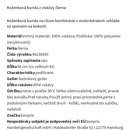
Koženková bunda z viskózy čierna
Koženková bunda na rôzne kombinácie v motorkárskom vzhľade
so sponami na bokoch.
Materiál
Vrchný materiál: 100% viskóza; Podšívka: 100% polyester
(recyklovaný)
Farba
čierna
Číslo výrobku
96236995
Spôsoby zapínania
zips
Dĺžka
56 cm (vo veľkosti 42)
Charakteristiky
podšívané
Golier
fazónkový golier
Dĺžka rukávov
dlhé rukávy
Údržba
pranie v práčke 30°C ľahko ošetrovateľné, nebieliť, pranie
bez avivážu,Prať naruby,Použiť jemný prací prostriedok,perte s
podobnými farbami, nečistiť (kruh - krížik), nevhodné do sušičky,
nežehliť
Značka
bonprix
Hospodársky subjekt je zodpovedný voči EÚ
bonprix
Handelsgesellschaft mbH | Haldesdorfer Straße 61 | 22179 Hamburg