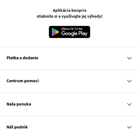
Aplikácia bonprix
stiahnite si a využívajte jej výhody!
Platba a dodanie
MasterCard
VISA
Centrum pomoci
Google pay
Apple pay
Otázky a odpovede
Platba a dodanie
Naša ponuka
Slovenská pošta
Vrátenie a reklamácia
Tabuľka veľkostí
Platba na dobierku
Žena
Klub bonprix
Muž
Katalóg
Náš podnik
Dieťa
Influencers
Dom