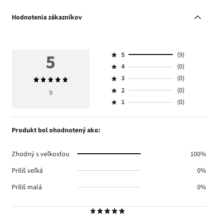
Hodnotenia zákazníkov
5
5
(9)
Hodnotenie
4
(0)
5,
Hodnotenie
počet
3
(0)
Priemerné
4,
Hodnotenie
hlasov
hodnotenie
počet
2
(0)
3,
9
Hodnotenie
9.
5
hlasov
počet
1
(0)
2,
Hodnotenie
0.
hlasov
počet
1,
0.
hlasov
počet
Produkt bol ohodnotený ako:
0.
hlasov
0.
Zhodný s veľkosťou
100%
Príliš veľká
0%
Príliš malá
0%
Hodnotenie