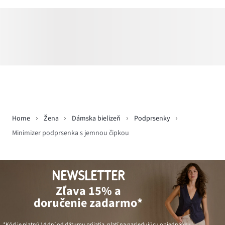
Home
Žena
Dámska bielizeň
Podprsenky
Minimizer podprsenka s jemnou čipkou
NEWSLETTER
Zľava 15% a
doručenie zadarmo*
*Kód je platný 14 dní od dátumu prijatia, platí na nasledujúcu objednávku