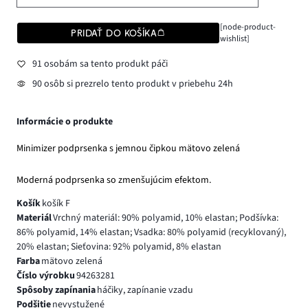
[node-product-
PRIDAŤ DO KOŠÍKA
wishlist]
91 osobám sa tento produkt páči
90 osôb si prezrelo tento produkt v priebehu 24h
Informácie o produkte
Minimizer podprsenka s jemnou čipkou mätovo zelená
Moderná podprsenka so zmenšujúcim efektom.
Košík
košík F
Materiál
Vrchný materiál: 90% polyamid, 10% elastan; Podšívka:
86% polyamid, 14% elastan; Vsadka: 80% polyamid (recyklovaný),
20% elastan; Sieťovina: 92% polyamid, 8% elastan
Farba
mätovo zelená
Číslo výrobku
94263281
Spôsoby zapínania
háčiky, zapínanie vzadu
Podšitie
nevystužené