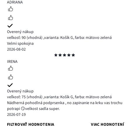
5
ADRIANA
Overený nákup
veľkosť: 90
(vhodná)
,
varianta: Košík G,
farba: mätovo zelená
Velmi spokojna
2026-08-02
Hodnotenie
5
IRENA
Overený nákup
veľkosť: 75
(vhodná)
,
varianta: Košík G,
farba: mätovo zelená
Nádherná pohodlná podprsenka , no zapinanie na krku vas trochu
potrapi 😏velkost sadla super.
2026-07-19
FILTROVAŤ HODNOTENIA
VIAC HODNOTENÍ