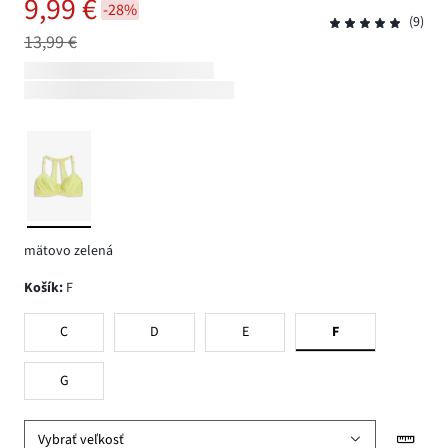
9,99 €
-28%
(9)
13,99 €
mätovo zelená
Košík
:
F
C
D
E
F
G
Vybrať veľkosť