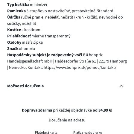
Typ košíčka
minimizér
Ramienka
3-stupňovo nastaviteľné, prestaviteľné, štandard
Údržba
ručné pranie, nebieliť, nečistiť (kruh - krížik), nevhodné do
sušičky, nežehliť
Kostice
s kosticami
Priehľadnosť
mierne transparentný
Ozdoby
mašľa,čipka
Značka
bonprix
Hospodársky subjekt je zodpovedný voči EÚ
bonprix
Handelsgesellschaft mbH | Haldesdorfer Straße 61 | 22179 Hamburg
| Nemecko, Kontakt: https://www.bonprix.sk/pomoc/kontakt/
Možnosti doručenia
Doprava zdarma
pri každej objednávke
od 34,99 €
!
Doručenie na adresu
Platobná karta
Platba na dobierku