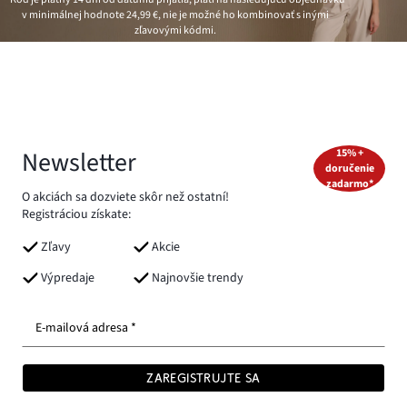
v minimálnej hodnote
24,99 €
, nie je možné ho kombinovať s inými
zľavovými kódmi.
Newsletter
15% +
doručenie
zadarmo*
O akciách sa dozviete skôr než ostatní!
Registráciou získate:
Zľavy
Akcie
Výpredaje
Najnovšie trendy
E-mailová adresa *
ZAREGISTRUJTE SA