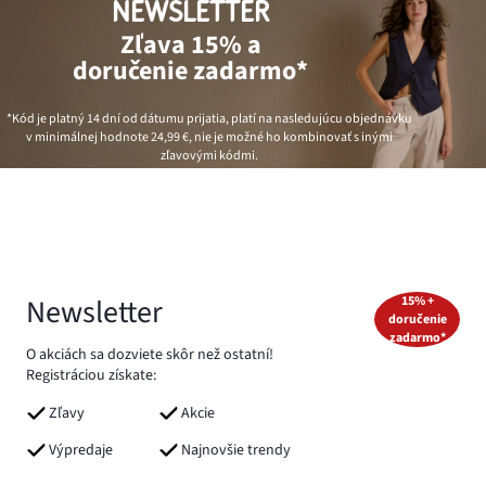
NEWSLETTER
Zľava 15% a
doručenie zadarmo*
*Kód je platný 14 dní od dátumu prijatia, platí na nasledujúcu objednávku
v minimálnej hodnote
24,99 €
, nie je možné ho kombinovať s inými
zľavovými kódmi.
Newsletter
15% +
doručenie
zadarmo*
O akciách sa dozviete skôr než ostatní!
Registráciou získate:
Zľavy
Akcie
Výpredaje
Najnovšie trendy