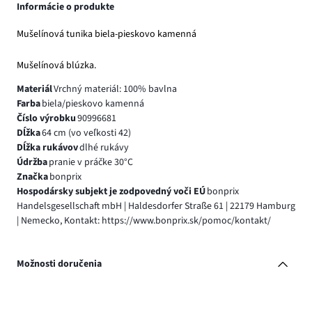
Informácie o produkte
Mušelínová tunika biela-pieskovo kamenná
Mušelínová blúzka.
Materiál
Vrchný materiál: 100% bavlna
Farba
biela/pieskovo kamenná
Číslo výrobku
90996681
Dĺžka
64 cm (vo veľkosti 42)
Dĺžka rukávov
dlhé rukávy
Údržba
pranie v práčke 30°C
Značka
bonprix
Hospodársky subjekt je zodpovedný voči EÚ
bonprix
Handelsgesellschaft mbH | Haldesdorfer Straße 61 | 22179 Hamburg
| Nemecko, Kontakt: https://www.bonprix.sk/pomoc/kontakt/
Možnosti doručenia