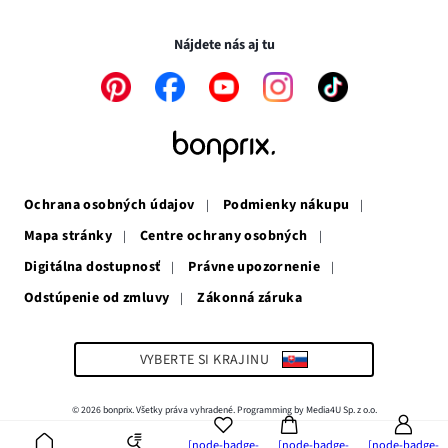
Transakcie a platby sú bezpečné so SSL spojením.
okne
v
novom
novom
okne
Nájdete nás aj tu
okne
Odkaz
Odkaz
Odkaz
Odkaz
Odkaz
sa
sa
sa
sa
sa
otvorí
otvorí
otvorí
otvorí
otvorí
v
v
v
v
v
novom
novom
novom
novom
novom
okne
okne
okne
okne
okne
Ochrana osobných údajov
Podmienky nákupu
Mapa stránky
Centre ochrany osobných
Digitálna dostupnosť
Právne upozornenie
Odstúpenie od zmluvy
Zákonná záruka
Odkaz
sa
otvorí
v
VYBERTE SI KRAJINU
novom
okne
© 2026 bonprix. Všetky práva vyhradené. Programming by Media4U Sp. z o.o.
[node-badge-
[node-badge-
[node-badge-