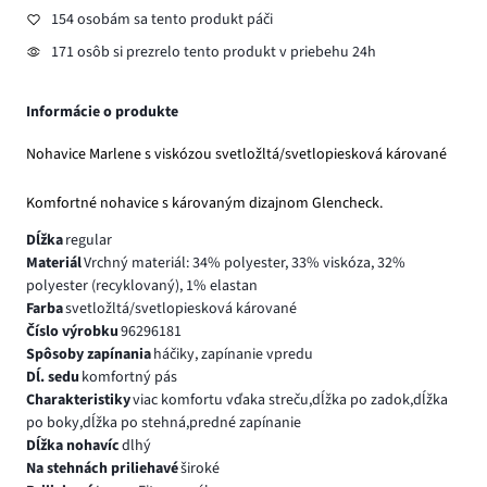
154 osobám sa tento produkt páči
171 osôb si prezrelo tento produkt v priebehu 24h
Informácie o produkte
Nohavice Marlene s viskózou svetložltá/svetlopiesková kárované
Komfortné nohavice s károvaným dizajnom Glencheck.
Dĺžka
regular
Materiál
Vrchný materiál: 34% polyester, 33% viskóza, 32%
polyester (recyklovaný), 1% elastan
Farba
svetložltá/svetlopiesková kárované
Číslo výrobku
96296181
Spôsoby zapínania
háčiky, zapínanie vpredu
Dĺ. sedu
komfortný pás
Charakteristiky
viac komfortu vďaka streču,dĺžka po zadok,dĺžka
po boky,dĺžka po stehná,predné zapínanie
Dĺžka nohavíc
dlhý
Na stehnách priliehavé
široké