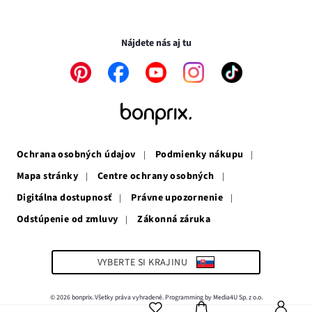
novom
otvorí
v
Transakcie a platby sú bezpečné so SSL spojením.
okne
v
novom
novom
okne
Nájdete nás aj tu
okne
Odkaz
Odkaz
Odkaz
Odkaz
Odkaz
sa
sa
sa
sa
sa
otvorí
otvorí
otvorí
otvorí
otvorí
v
v
v
v
v
novom
novom
novom
novom
novom
okne
okne
okne
okne
okne
Ochrana osobných údajov
Podmienky nákupu
Mapa stránky
Centre ochrany osobných
Digitálna dostupnosť
Právne upozornenie
Odstúpenie od zmluvy
Zákonná záruka
Odkaz
sa
otvorí
v
VYBERTE SI KRAJINU
novom
okne
© 2026 bonprix. Všetky práva vyhradené. Programming by Media4U Sp. z o.o.