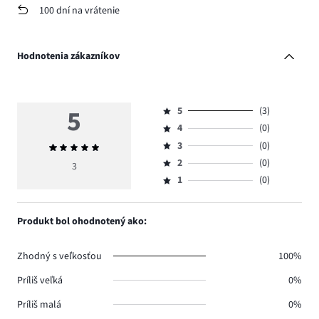
100 dní na vrátenie
Hodnotenia zákazníkov
5
5
(3)
Hodnotenie
4
(0)
5,
Hodnotenie
počet
3
(0)
Priemerné
4,
Hodnotenie
hlasov
hodnotenie
počet
2
(0)
3,
3
Hodnotenie
3.
5
hlasov
počet
1
(0)
2,
Hodnotenie
0.
hlasov
počet
1,
0.
hlasov
počet
Produkt bol ohodnotený ako:
0.
hlasov
0.
Zhodný s veľkosťou
100%
Príliš veľká
0%
Príliš malá
0%