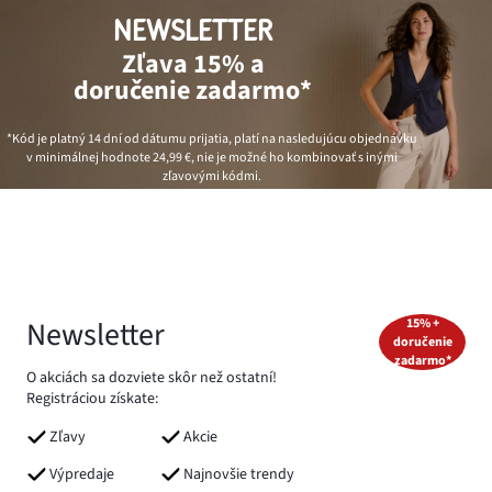
NEWSLETTER
Zľava 15% a
doručenie zadarmo*
*Kód je platný 14 dní od dátumu prijatia, platí na nasledujúcu objednávku
v minimálnej hodnote
24,99 €
, nie je možné ho kombinovať s inými
zľavovými kódmi.
Newsletter
15% +
doručenie
zadarmo*
O akciách sa dozviete skôr než ostatní!
Registráciou získate:
Zľavy
Akcie
Výpredaje
Najnovšie trendy