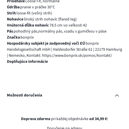
Priliehavé
Loose Fit, normálne
Údržba
pranie v práčke 30°C
Strih
loose-fit (voľný strih)
Nohavice
široký strih nohavíc (flared leg)
Vnútorná dĺžka nohavíc
78.5 cm vo veľkosti 42
Pás
pohodlný pás,normálny pás, vzadu s gumičkou v páse
Značka
bonprix
Hospodársky subjekt je zodpovedný voči EÚ
bonprix
Handelsgesellschaft mbH | Haldesdorfer Straße 61 | 22179 Hamburg
| Nemecko, Kontakt: https://www.bonprix.sk/pomoc/kontakt/
Doplňujúce informácie
Možnosti doručenia
Doprava zdarma
pri každej objednávke
od 34,99 €
!
Doručenie na adresu