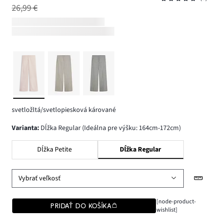
26,99 €
svetložltá/svetlopiesková kárované
varianta
:
Dĺžka Regular (Ideálna pre výšku: 164cm-172cm)
Dĺžka Petite
Dĺžka Regular
Vybrať veľkosť
[node-product-
PRIDAŤ DO KOŠÍKA
wishlist]