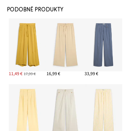
23,99 €
PODOBNÉ PRODUKTY
PRIDAŤ DO KOŠÍKA
Nohavice Marlene s viskózou
11,49 €
PRIDAŤ DO KOŠÍKA
Vrúbkovaný pulóver, krátky rukáv s viskózou
15,99 €
11,49 €
16,99 €
33,99 €
17,99 €
PRIDAŤ DO KOŠÍKA
Dlhý pletený sveter s viskózou
26,99 €
PRIDAŤ DO KOŠÍKA