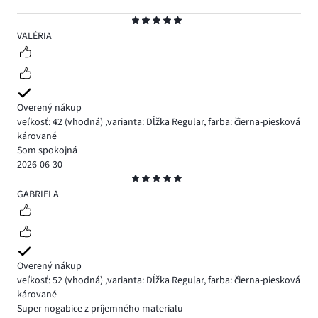
Hodnotenie
5
VALÉRIA
Overený nákup
veľkosť: 42
(vhodná)
,
varianta: Dĺžka Regular,
farba: čierna-piesková
kárované
Som spokojná
2026-06-30
Hodnotenie
5
GABRIELA
Overený nákup
veľkosť: 52
(vhodná)
,
varianta: Dĺžka Regular,
farba: čierna-piesková
kárované
Super nogabice z príjemného materialu