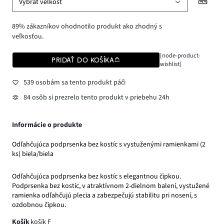
Vybrať veľkosť
89% zákazníkov ohodnotilo produkt ako zhodný s
veľkosťou.
[node-product-
PRIDAŤ DO KOŠÍKA
wishlist]
539 osobám sa tento produkt páči
84 osôb si prezrelo tento produkt v priebehu 24h
Informácie o produkte
Odľahčujúca podprsenka bez kostíc s vystuženými ramienkami (2
ks) biela/biela
Odľahčujúca podprsenka bez kostíc s elegantnou čipkou.
Podprsenka bez kostíc, v atraktívnom 2-dielnom balení, vystužené
ramienka odľahčujú plecia a zabezpečujú stabilitu pri nosení, s
ozdobnou čipkou.
Košík
košík F