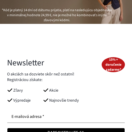
*Kód je platný 14 dní od dátumu prijatia, platí na nasledujúcu objednávku
v minimálnej hodnote
24,99 €
, nie je možné ho kombinovať s inými
zľavovými kódmi.
Newsletter
15% +
doručenie
zadarmo*
O akciách sa dozviete skôr než ostatní!
Registráciou získate:
Zľavy
Akcie
Výpredaje
Najnovšie trendy
E-mailová adresa *