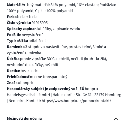
Materiál
Vrchný materiál: 84% polyamid, 16% elastan; Podšívka:
100% polyamid; Čipka: 100% polyamid
Farba
biela + biela
Číslo výrobku
91915995
Spôsoby zapínania
háčiky, zapínanie vzadu
Podšitie
nevystužené
Typ košíčka
odľahčenie
Ramienka
3-stupňovo nastaviteľné, prestaviteľné, široké a
vystužené ramienka
Údržba
pranie v práčke 30°C, nebieliť, nečistiť (kruh - krížik),
nevhodné do sušičky, nežehliť
Kostice
bez kostíc
Priehľadnosť
mierne transparentný
Značka
bonprix
Hospodársky subjekt je zodpovedný voči EÚ
bonprix
Handelsgesellschaft mbH | Haldesdorfer Straße 61 | 22179 Hamburg
| Nemecko, Kontakt: https://www.bonprix.sk/pomoc/kontakt/
Možnosti doručenia