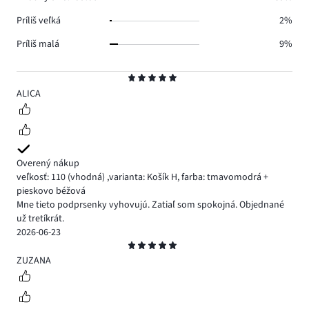
Príliš veľká
2%
Príliš malá
9%
Hodnotenie
5
ALICA
Overený nákup
veľkosť: 110
(vhodná)
,
varianta: Košík H,
farba: tmavomodrá +
pieskovo béžová
Mne tieto podprsenky vyhovujú. Zatiaľ som spokojná. Objednané
už tretíkrát.
2026-06-23
Hodnotenie
5
ZUZANA