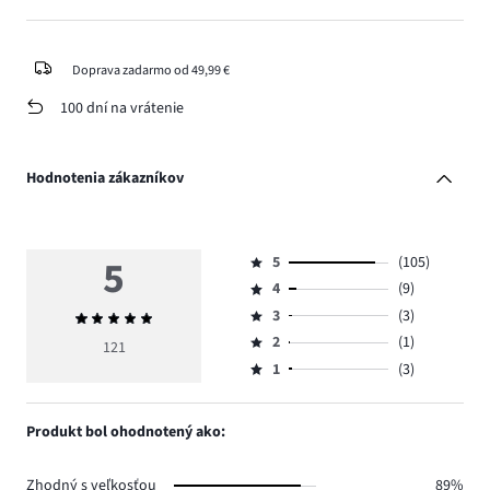
Doprava zadarmo od 49,99 €
100 dní na vrátenie
Hodnotenia zákazníkov
5
5
(105)
Hodnotenie
4
(9)
5,
Hodnotenie
počet
3
(3)
Priemerné
4,
Hodnotenie
hlasov
hodnotenie
počet
2
(1)
3,
121
Hodnotenie
105.
5
hlasov
počet
1
(3)
2,
Hodnotenie
9.
hlasov
počet
1,
3.
hlasov
počet
Produkt bol ohodnotený ako:
1.
hlasov
3.
Zhodný s veľkosťou
89%