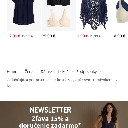
12,99 €
25,99 €
9,99 €
18,99 €
19,99 €
15,99 €
Home
Žena
Dámska bielizeň
Podprsenky
Odľahčujúca podprsenka bez kostíc s vystuženými ramienkami (2
ks)
NEWSLETTER
Zľava 15% a
doručenie zadarmo*