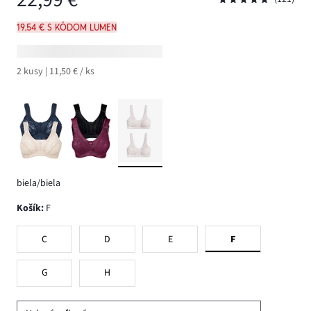
19,54 € s kódom LUMEN
2 kusy | 11,50 € / ks
biela/biela
Košík
:
F
C
D
E
F
G
H