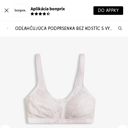
Aplikácia bonprix
DO APPKY
ODĽAHČUJÚCA PODPRSENKA BEZ KOSTÍC S VYSTUŽENÝMI RAMIENKAMI (2 KS)
Hľ
pr