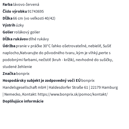
Farba
lávovo červená
Číslo výrobku
91743695
Dĺžka
66 cm (vo veľkosti 40/42)
Výstrih
úzky
Golier
rolákový golier
Dĺžka rukávov
dlhé rukávy
Údržba
pranie v práčke 30°C ľahko ošetrovateľné, nebieliť, Sušiť
naplocho,Natvarujte do pôvodného tvaru, kým je vlhký,perte s
podobnými farbami, nečistiť (kruh - krížik), nevhodné do sušičky,
studené žehlenie
Značka
bonprix
Hospodársky subjekt je zodpovedný voči EÚ
bonprix
Handelsgesellschaft mbH | Haldesdorfer Straße 61 | 22179 Hamburg
| Nemecko, Kontakt: https://www.bonprix.sk/pomoc/kontakt/
Doplňujúce informácie