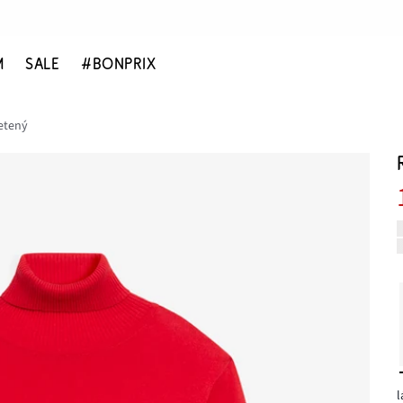
M
SALE
#BONPRIX
etený
l