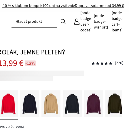
-10 % s klubom bonprix
100 dní na vrátenie
Doprava zadarmo od 34,99 €
[node-
[node-
[node-
badge-
badge-
Hľadať produkt
badge-
user-
cart-
wishlist]
codes]
items]
ROLÁK, JEMNE PLETENÝ
13,99 €
-12%
(226)
ávovo červená