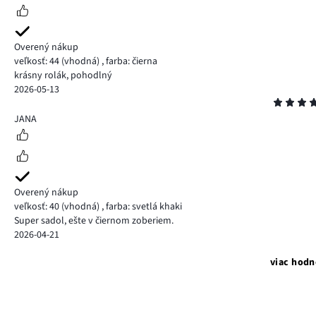
Overený nákup
veľkosť: 44
(vhodná)
,
farba: čierna
krásny rolák, pohodlný
2026-05-13
Hodnotenie
5
JANA
Overený nákup
veľkosť: 40
(vhodná)
,
farba: svetlá khaki
Super sadol, ešte v čiernom zoberiem.
2026-04-21
viac hodn