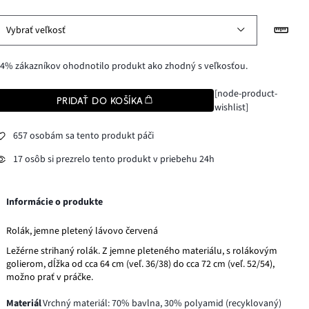
Vybrať veľkosť
4% zákazníkov ohodnotilo produkt ako zhodný s veľkosťou.
[node-product-
PRIDAŤ DO KOŠÍKA
wishlist]
657 osobám sa tento produkt páči
17 osôb si prezrelo tento produkt v priebehu 24h
Informácie o produkte
Rolák, jemne pletený lávovo červená
Ležérne strihaný rolák. Z jemne pleteného materiálu, s rolákovým
golierom, dĺžka od cca 64 cm (veľ. 36/38) do cca 72 cm (veľ. 52/54),
možno prať v práčke.
Materiál
Vrchný materiál: 70% bavlna, 30% polyamid (recyklovaný)