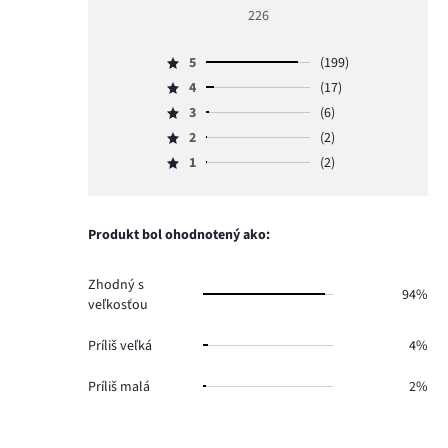
hodnotenie
226
5
5
(199)
Hodnotenie
4
(17)
5,
Hodnotenie
počet
3
(6)
4,
Hodnotenie
hlasov
počet
2
(2)
3,
Hodnotenie
199.
hlasov
počet
1
(2)
2,
Hodnotenie
17.
hlasov
počet
1,
6.
hlasov
počet
2.
hlasov
Produkt bol ohodnotený ako:
2.
Zhodný s
94%
veľkosťou
Príliš veľká
4%
Príliš malá
2%