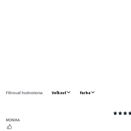
Filtrovať hodnotenia:
Veľkosť
Farba
Hodnotenie
5
MONIKA