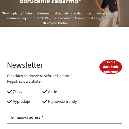
doručenie zadarmo*
*Kód je platný 14 dní od dátumu prijatia, platí na nasledujúcu objednávku
v minimálnej hodnote
24,99 €
, nie je možné ho kombinovať s inými
zľavovými kódmi.
Newsletter
15% +
doručenie
zadarmo*
O akciách sa dozviete skôr než ostatní!
Registráciou získate:
Zľavy
Akcie
Výpredaje
Najnovšie trendy
E-mailová adresa *