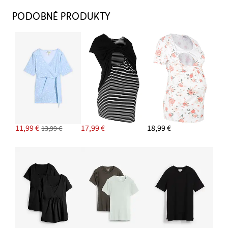
PODOBNÉ PRODUKTY
Tenisky retro
24,99 €
PRIDAŤ DO KOŠÍKA
Náušnice kruhy
11,99 €
11,99 €
17,99 €
18,99 €
13,99 €
PRIDAŤ DO KOŠÍKA
Materské džínsy z bio bavlny, Loose Fit
35,99 €