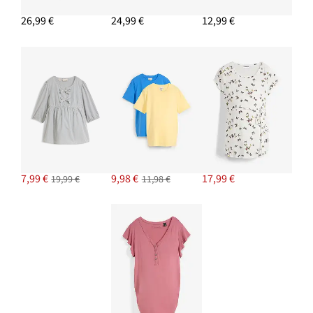
26,99 €
24,99 €
12,99 €
PRIDAŤ DO KOŠÍKA
Materská podprsenka bez kostíc, s bio bavlnou (2 ks)
21,99 €
PRIDAŤ DO KOŠÍKA
7,99 €
9,98 €
17,99 €
19,99 €
11,98 €