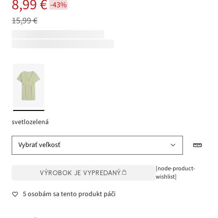
8,99 €
-43%
15,99 €
svetlozelená
Vybrať veľkosť
[node-product-
VÝROBOK JE VYPREDANÝ
wishlist]
5 osobám sa tento produkt páči