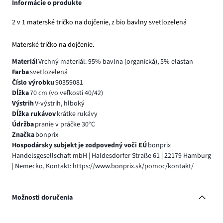
Informácie o produkte
2 v 1 materské tričko na dojčenie, z bio bavlny svetlozelená
Materské tričko na dojčenie.
Materiál
Vrchný materiál: 95% bavlna (organická), 5% elastan
Farba
svetlozelená
Číslo výrobku
90359081
Dĺžka
70 cm (vo veľkosti 40/42)
Výstrih
V-výstrih, hlboký
Dĺžka rukávov
krátke rukávy
Údržba
pranie v práčke 30°C
Značka
bonprix
Hospodársky subjekt je zodpovedný voči EÚ
bonprix
Handelsgesellschaft mbH | Haldesdorfer Straße 61 | 22179 Hamburg
| Nemecko, Kontakt: https://www.bonprix.sk/pomoc/kontakt/
Možnosti doručenia