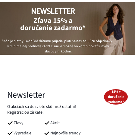
NEWSLETTER
Zľava 15% a
doručenie zadarmo*
*Kód je platný 14 dní od dátumu prijatia, platí na nasledujúcu objednávku
v minimálnej hodnote
24,99 €
, nie je možné ho kombinovať s inými
zľavovými kódmi.
Newsletter
15% +
doručenie
zadarmo*
O akciách sa dozviete skôr než ostatní!
Registráciou získate:
Zľavy
Akcie
Výpredaje
Najnovšie trendy