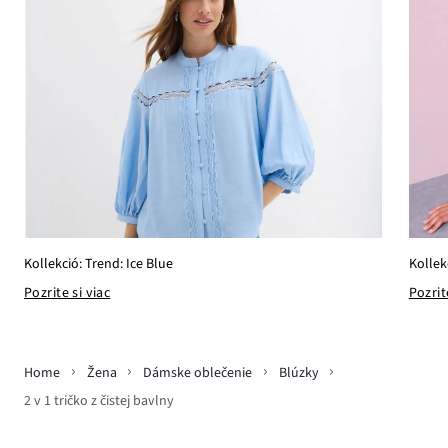
Kollekció: Trend: Ice Blue
Kollek
Pozrite si viac
Pozrit
Home
Žena
Dámske oblečenie
Blúzky
2 v 1 tričko z čistej bavlny