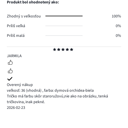
Produkt bol ohodnotený ako:
Zhodný s veľkosťou
100%
Príliš veľká
0%
Príliš malá
0%
Hodnotenie
5
JARMILA
Overený nákup
veľkosť: 36
(vhodná)
,
farba: dymová orchidea-biela
Tričko má farbu skôr staroružovú,nie ako na obrázku, tenká
tričkovina, inak pekné.
2026-02-23