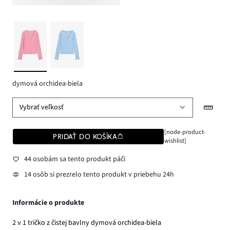
dymová orchidea-biela
Vybrať veľkosť
[node-product-
PRIDAŤ DO KOŠÍKA
wishlist]
44 osobám sa tento produkt páči
14 osôb si prezrelo tento produkt v priebehu 24h
Informácie o produkte
2 v 1 tričko z čistej bavlny dymová orchidea-biela