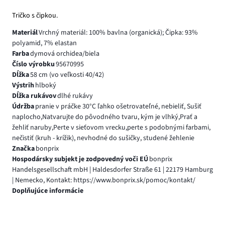
Tričko s čipkou.
Materiál
Vrchný materiál: 100% bavlna (organická); Čipka: 93%
polyamid, 7% elastan
Farba
dymová orchidea/biela
Číslo výrobku
95670995
Dĺžka
58 cm (vo veľkosti 40/42)
Výstrih
hlboký
Dĺžka rukávov
dlhé rukávy
Údržba
pranie v práčke 30°C ľahko ošetrovateľné, nebieliť, Sušiť
naplocho,Natvarujte do pôvodného tvaru, kým je vlhký,Prať a
žehliť naruby,Perte v sieťovom vrecku,perte s podobnými farbami,
nečistiť (kruh - krížik), nevhodné do sušičky, studené žehlenie
Značka
bonprix
Hospodársky subjekt je zodpovedný voči EÚ
bonprix
Handelsgesellschaft mbH | Haldesdorfer Straße 61 | 22179 Hamburg
| Nemecko, Kontakt: https://www.bonprix.sk/pomoc/kontakt/
Doplňujúce informácie