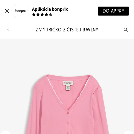
Aplikácia bonprix
DO APPKY
2 V 1 TRIČKO Z ČISTEJ BAVLNY
Hľ
pr