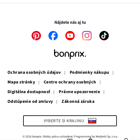
v
sa
otvorí
novom
otvorí
v
Transakcie a platby sú bezpečné so SSL spojením.
okne
v
novom
novom
okne
Nájdete nás aj tu
okne
Odkaz
Odkaz
Odkaz
Odkaz
Odkaz
sa
sa
sa
sa
sa
otvorí
otvorí
otvorí
otvorí
otvorí
v
v
v
v
v
novom
novom
novom
novom
novom
okne
okne
okne
okne
okne
Ochrana osobných údajov
Podmienky nákupu
Mapa stránky
Centre ochrany osobných
Digitálna dostupnosť
Právne upozornenie
Odstúpenie od zmluvy
Zákonná záruka
Odkaz
sa
otvorí
v
VYBERTE SI KRAJINU
novom
okne
© 2026 bonprix. Všetky práva vyhradené. Programming by Media4U Sp. z o.o.