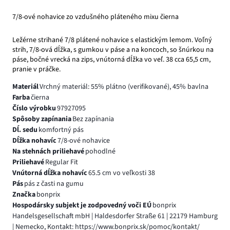
7/8-ové nohavice zo vzdušného pláteného mixu čierna
Ležérne strihané 7/8 plátené nohavice s elastickým lemom. Voľný
strih, 7/8-ová dĺžka, s gumkou v páse a na koncoch, so šnúrkou na
páse, bočné vrecká na zips, vnútorná dĺžka vo veľ. 38 cca 65,5 cm,
pranie v práčke.
Materiál
Vrchný materiál: 55% plátno (verifikované), 45% bavlna
Farba
čierna
Číslo výrobku
97927095
Spôsoby zapínania
Bez zapínania
Dĺ. sedu
komfortný pás
Dĺžka nohavíc
7/8-ové nohavice
Na stehnách priliehavé
pohodlné
Priliehavé
Regular Fit
Vnútorná dĺžka nohavíc
65.5 cm vo veľkosti 38
Pás
pás z časti na gumu
Značka
bonprix
Hospodársky subjekt je zodpovedný voči EÚ
bonprix
Handelsgesellschaft mbH | Haldesdorfer Straße 61 | 22179 Hamburg
| Nemecko, Kontakt: https://www.bonprix.sk/pomoc/kontakt/