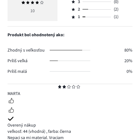
počet
3
(0)
Priemerné
4,
Hodnotenie
hlasov
hodnotenie
počet
2
(2)
3,
10
Hodnotenie
6.
4
hlasov
počet
1
(1)
2,
Hodnotenie
1.
hlasov
počet
1,
0.
hlasov
počet
Produkt bol ohodnotený ako:
2.
hlasov
1.
Zhodný s veľkosťou
80%
Príliš veľká
20%
Príliš malá
0%
Hodnotenie
2
MARTA
Overený nákup
veľkosť: 44
(vhodná)
,
farba: čierna
Nepaci sa mi material. Vraciam