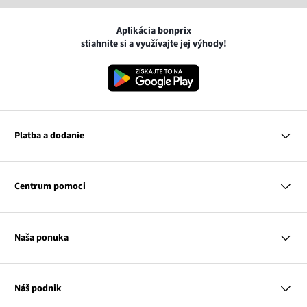
Aplikácia bonprix
stiahnite si a využívajte jej výhody!
Platba a dodanie
MasterCard
VISA
Centrum pomoci
Google pay
Apple pay
Otázky a odpovede
Platba a dodanie
Naša ponuka
Slovenská pošta
Vrátenie a reklamácia
Tabuľka veľkostí
Platba na dobierku
Žena
Klub bonprix
Muž
Katalóg
Náš podnik
Dieťa
Influencers