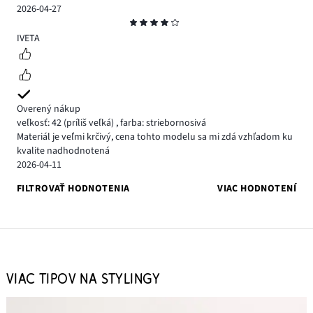
2026-04-27
Hodnotenie
4
IVETA
Overený nákup
veľkosť: 42
(príliš veľká)
,
farba: striebornosivá
Materiál je veľmi krčivý, cena tohto modelu sa mi zdá vzhľadom ku
kvalite nadhodnotená
2026-04-11
FILTROVAŤ HODNOTENIA
VIAC HODNOTENÍ
VIAC TIPOV NA STYLINGY