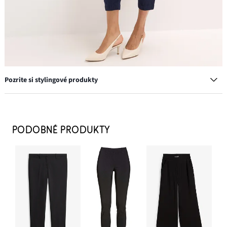
Pozrite si stylingové produkty
Trenčkot, podšívaný
45,99 €
PODOBNÉ PRODUKTY
PRIDAŤ DO KOŠÍKA
Tričko z jemnej viskózy
8,49 €
PRIDAŤ DO KOŠÍKA
Náušnice kruhy