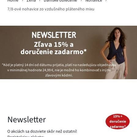
Home
Žena
Dámske oblečenie
Nohavice
7/8-ové nohavice zo vzdušného pláteného mixu
NEWSLETTER
Zľava 15% a
doručenie zadarmo*
*Kód je platný 14 dní od dátumu prijatia, platí na nasledujúcu objednávku
v minimálnej hodnote
24,99 €
, nie je možné ho kombinovať s inými
zľavovými kódmi.
Newsletter
15% +
doručenie
zadarmo*
O akciách sa dozviete skôr než ostatní!