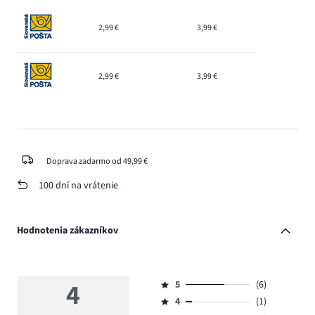
2,99 €
3,99 €
2,99 €
3,99 €
Doprava zadarmo od 49,99 €
100 dní na vrátenie
Hodnotenia zákazníkov
4
5
(6)
Hodnotenie
4
(1)
5,
Hodnotenie