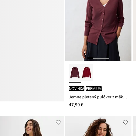
novinka
PREMIUM
Jemne pletený pulóver z mäkkého vlneného mixu
47,99 €