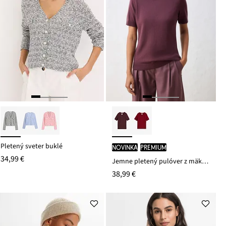
Pletený sveter buklé
novinka
PREMIUM
34,99 €
Jemne pletený pulóver z mäkkého vlneného mixu
38,99 €