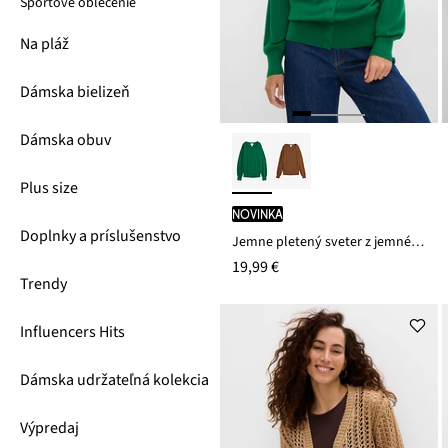
Športové oblečenie
Na pláž
Dámska bielizeň
Dámska obuv
Plus size
novinka
Doplnky a príslušenstvo
Jemne pletený sveter z jemného viskózového mixu
19,99 €
Trendy
Influencers Hits
Dámska udržateľná kolekcia
Výpredaj