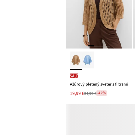
SALE
Ažúrový pletený sveter s flitrami
Nová
19,99 €
-42%
34,99 €
Zľava
cena
z
je
ceny
34,99 €