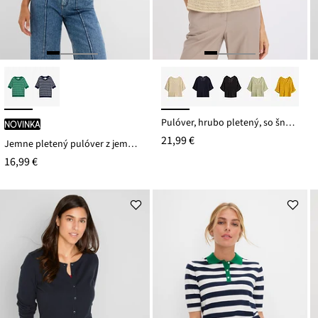
Pulóver, hrubo pletený, so šnúrkovým vláknom
novinka
21,99 €
Jemne pletený pulóver z jemného viskózového mixu
16,99 €