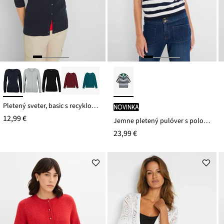
Pletený sveter, basic s recyklovanou bavlnou
novinka
12,99 €
Jemne pletený pulóver s polo golierom
23,99 €