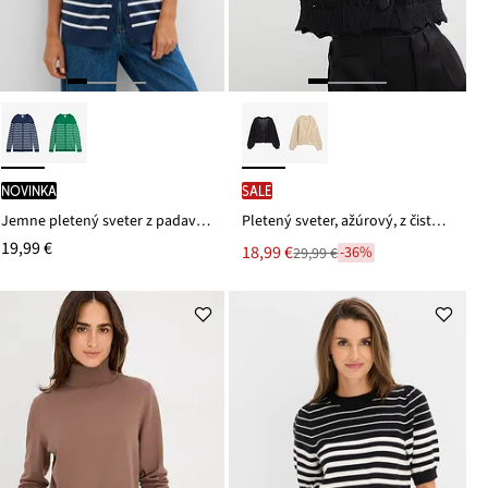
novinka
SALE
Jemne pletený sveter z padavého viskózového mixu
Pletený sveter, ažúrový, z čistej bavlny
19,99 €
Nová
18,99 €
-36%
29,99 €
Zľava
cena
z
je
ceny
29,99 €