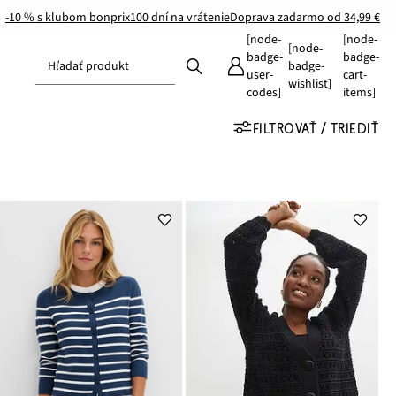
-10 % s klubom bonprix
100 dní na vrátenie
Doprava zadarmo od 34,99 €
[node-
[node-
[node-
badge-
badge-
Hľadať produkt
badge-
user-
cart-
wishlist]
codes]
items]
FILTROVAŤ / TRIEDIŤ