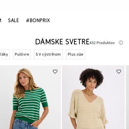
M
SALE
#BONPRIX
DÁMSKE SVETRE
432 Produktov
láky
Pulóvre
S V výstrihom
Plus size