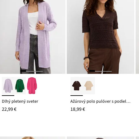
Dlhý pletený sveter
Ažúrový polo pulóver s podielom bavlny
22,99 €
18,99 €