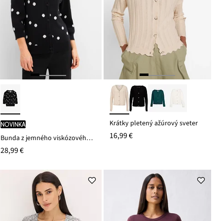
Krátky pletený ažúrový sveter
novinka
16,99 €
Bunda z jemného viskózového mixu
28,99 €