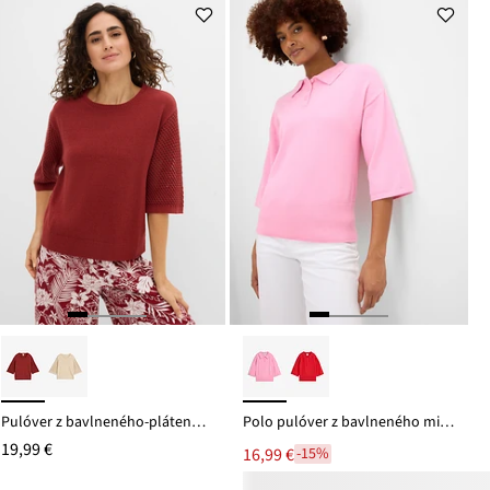
Pulóver z bavlneného-pláteného mixu
Polo pulóver z bavlneného mixu
19,99 €
16,99 €
-15%