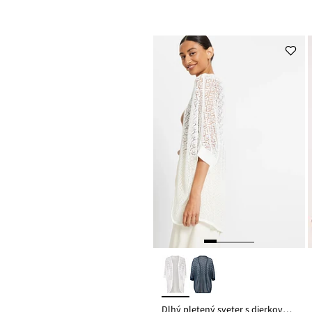
Dlhý pletený sveter s dierkovaným vzorom