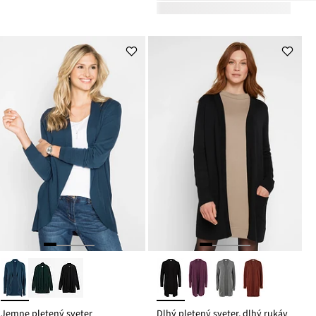
Jemne pletený sveter
Dlhý pletený sveter, dlhý rukáv