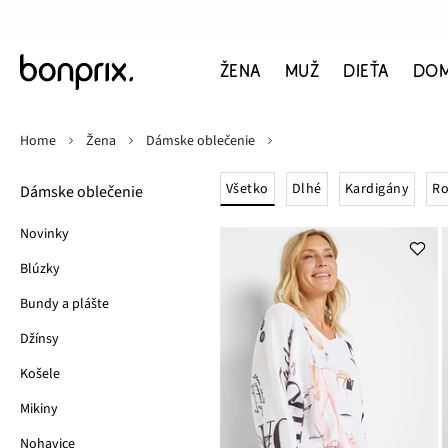
ŽENA
MUŽ
DIEŤA
DO
Home
Žena
Dámske oblečenie
Všetko
Dlhé
Kardigány
Ro
Dámske oblečenie
Novinky
Blúzky
Bundy a plášte
Džínsy
Košele
Mikiny
Nohavice