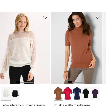
Letný pletený pulóver s čipkou
Rolák s krátkym rukávom