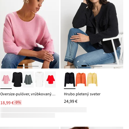
Oversize-pulóver, vrúbkovaný, z viskózového mixu
Hrubo pletený sveter
24,99 €
18,99 €
-9%