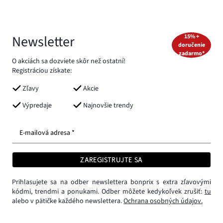
Newsletter
15% +
doručenie
zadarmo*
O akciách sa dozviete skôr než ostatní!
Registráciou získate:
Zľavy
Akcie
Výpredaje
Najnovšie trendy
E-mailová adresa *
ZAREGISTRUJTE SA
Prihlasujete sa na odber newslettera bonprix s extra zľavovými
kódmi, trendmi a ponukami. Odber môžete kedykoľvek zrušiť:
tu
alebo v pätičke každého newslettera.
Ochrana osobných údajov.