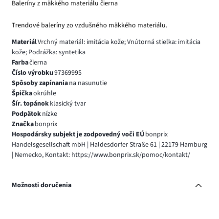
Baleríny z mäkkého materiálu čierna
Trendové baleríny zo vzdušného mäkkého materiálu.
Materiál
Vrchný materiál: imitácia kože; Vnútorná stieľka: imitácia
kože; Podrážka: syntetika
Farba
čierna
Číslo výrobku
97369995
Spôsoby zapínania
na nasunutie
Špička
okrúhle
Šír. topánok
klasický tvar
Podpätok
nízke
Značka
bonprix
Hospodársky subjekt je zodpovedný voči EÚ
bonprix
Handelsgesellschaft mbH | Haldesdorfer Straße 61 | 22179 Hamburg
| Nemecko, Kontakt: https://www.bonprix.sk/pomoc/kontakt/
Možnosti doručenia