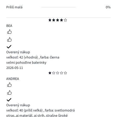
Príliš malá
0%
Hodnotenie
4
BEA
Overený nákup
veľkosť: 42
(vhodná)
,
farba: čierna
velmi pohodlne balerinky
2026-05-11
Hodnotenie
1
ANDREA
Overený nákup
veľkosť: 40
(príliš veľká)
,
farba: svetlomodrá
otras..aj materiál, aj strih, strašne široké