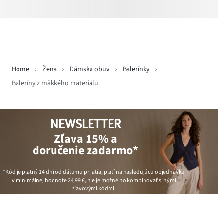
Home
Žena
Dámska obuv
Balerínky
Baleríny z mäkkého materiálu
NEWSLETTER
Zľava 15% a
doručenie zadarmo*
*Kód je platný 14 dní od dátumu prijatia, platí na nasledujúcu objednávku
v minimálnej hodnote
24,99 €
, nie je možné ho kombinovať s inými
zľavovými kódmi.