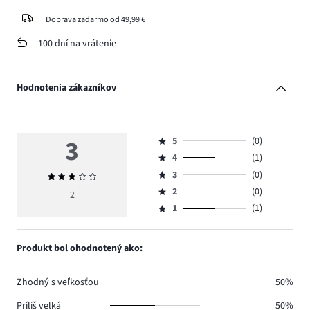
Doprava zadarmo od 49,99 €
100 dní na vrátenie
Hodnotenia zákazníkov
3
5
(0)
Hodnotenie
4
(1)
5,
Hodnotenie
počet
3
(0)
Priemerné
4,
Hodnotenie
hlasov
hodnotenie
počet
2
(0)
3,
2
Hodnotenie
0.
3
hlasov
počet
1
(1)
2,
Hodnotenie
1.
hlasov
počet
1,
0.
hlasov
počet
Produkt bol ohodnotený ako:
0.
hlasov
1.
Zhodný s veľkosťou
50%
Príliš veľká
50%