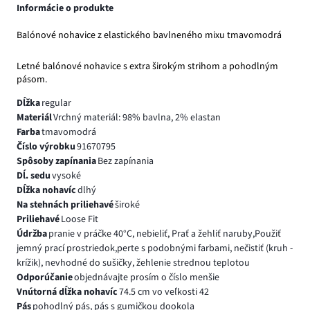
Informácie o produkte
Balónové nohavice z elastického bavlneného mixu tmavomodrá
Letné balónové nohavice s extra širokým strihom a pohodlným
pásom.
Dĺžka
regular
Materiál
Vrchný materiál: 98% bavlna, 2% elastan
Farba
tmavomodrá
Číslo výrobku
91670795
Spôsoby zapínania
Bez zapínania
Dĺ. sedu
vysoké
Dĺžka nohavíc
dlhý
Na stehnách priliehavé
široké
Priliehavé
Loose Fit
Údržba
pranie v práčke 40°C, nebieliť, Prať a žehliť naruby,Použiť
jemný prací prostriedok,perte s podobnými farbami, nečistiť (kruh -
krížik), nevhodné do sušičky, žehlenie strednou teplotou
Odporúčanie
objednávajte prosím o číslo menšie
Vnútorná dĺžka nohavíc
74.5 cm vo veľkosti 42
Pás
pohodlný pás, pás s gumičkou dookola