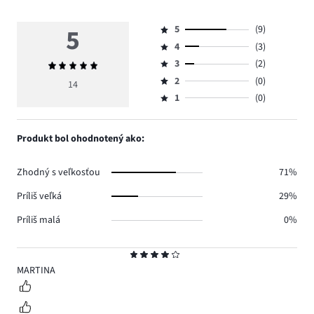
5
5
(9)
Hodnotenie
4
(3)
5,
Hodnotenie
počet
3
(2)
Priemerné
4,
Hodnotenie
hlasov
hodnotenie
počet
2
(0)
3,
14
Hodnotenie
9.
5
hlasov
počet
1
(0)
2,
Hodnotenie
3.
hlasov
počet
1,
2.
hlasov
počet
Produkt bol ohodnotený ako:
0.
hlasov
0.
Zhodný s veľkosťou
71%
Príliš veľká
29%
Príliš malá
0%
Hodnotenie
4
MARTINA