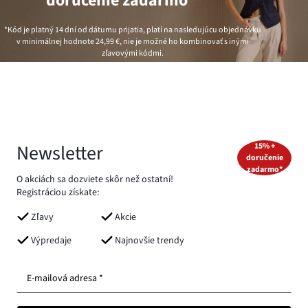
doručenie zadarmo*
*Kód je platný 14 dní od dátumu prijatia, platí na nasledujúcu objednávku
v minimálnej hodnote
24,99 €
, nie je možné ho kombinovať s inými
zľavovými kódmi.
Newsletter
15% +
doručenie
zadarmo*
O akciách sa dozviete skôr než ostatní!
Registráciou získate:
Zľavy
Akcie
Výpredaje
Najnovšie trendy
E-mailová adresa *