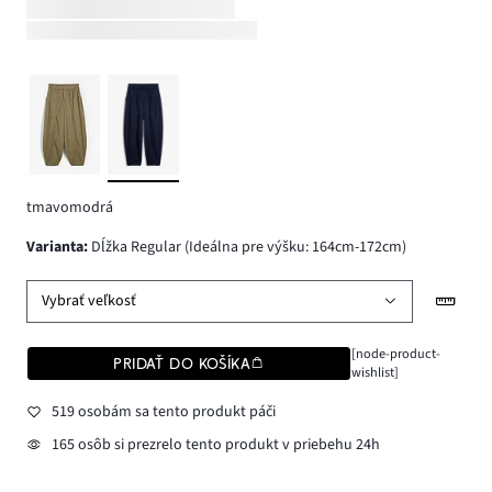
tmavomodrá
varianta
:
Dĺžka Regular (Ideálna pre výšku: 164cm-172cm)
Vybrať veľkosť
[node-product-
PRIDAŤ DO KOŠÍKA
wishlist]
519 osobám sa tento produkt páči
165 osôb si prezrelo tento produkt v priebehu 24h