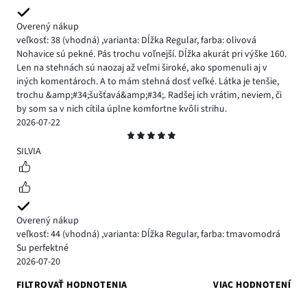
Overený nákup
veľkosť: 38
(vhodná)
,
varianta: Dĺžka Regular,
farba: olivová
Nohavice sú pekné. Pás trochu voľnejší. Dĺžka akurát pri výške 160.
Len na stehnách sú naozaj až veľmi široké, ako spomenuli aj v
iných komentároch. A to mám stehná dosť veľké. Látka je tenšie,
trochu &amp;#34;šušťavá&amp;#34;. Radšej ich vrátim, neviem, či
by som sa v nich cítila úplne komfortne kvôli strihu.
2026-07-22
Hodnotenie
5
SILVIA
Overený nákup
veľkosť: 44
(vhodná)
,
varianta: Dĺžka Regular,
farba: tmavomodrá
Su perfektné
2026-07-20
FILTROVAŤ HODNOTENIA
VIAC HODNOTENÍ