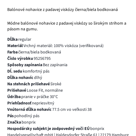
Balónové nohavice z padavej viskózy čierna/biela bodkovaná
Módne balónové nohavice z padavej viskózy so širokým strihom a
pásom na gumu.
Dĺžka
regular
Materiál
Vrchný materiál: 100% viskóza (verifikovaná)
Farba
čierna/biela bodkovaná
Číslo výrobku
95256795
Spôsoby zapínania
Bez zapínania
Dĺ. sedu
komfortný pás
Dĺžka nohavíc
dlhý
Na stehnách priliehavé
široké
Priliehavé
Loose Fit, normálne
Údržba
pranie v práčke 30°C
Priehľadnosť
nepriesvitný
Vnútorná dĺžka nohavíc
77.5 cm vo veľkosti 38
Pás
pohodlný pás
Značka
bonprix
Hospodársky subjekt je zodpovedný voči EÚ
bonprix
Handelsgesellschaft mbH | Haldesdorfer Straße 61 | 22179 Hamburg