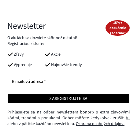
Newsletter
15% +
doručenie
zadarmo*
O akciách sa dozviete skôr než ostatní!
Registráciou získate:
Zľavy
Akcie
Výpredaje
Najnovšie trendy
E-mailová adresa *
ZAREGISTRUJTE SA
Prihlasujete sa na odber newslettera bonprix s extra zľavovými
kódmi, trendmi a ponukami. Odber môžete kedykoľvek zrušiť:
tu
alebo v pätičke každého newslettera.
Ochrana osobných údajov.