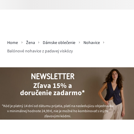
Home
Žena
Dámske oblečenie
Nohavice
Balónové nohavice z padavej viskózy
NEWSLETTER
Zľava 15% a
doručenie zadarmo*
*Kód je platný 14 dní od dátumu prijatia, platí na nasledujúcu objednávku
v minimálnej hodnote
24,99 €
, nie je možné ho kombinovať s inými
zľavovými kódmi.