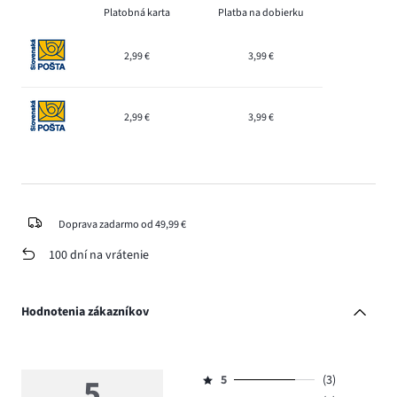
Platobná karta
Platba na dobierku
2,99 €
3,99 €
2,99 €
3,99 €
Doprava zadarmo od 49,99 €
100 dní na vrátenie
Hodnotenia zákazníkov
5
5
(3)
Hodnotenie