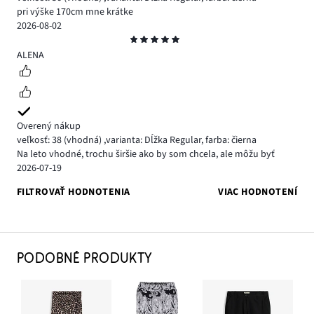
pri výške 170cm mne krátke
2026-08-02
Hodnotenie
5
ALENA
Overený nákup
veľkosť: 38
(vhodná)
,
varianta: Dĺžka Regular,
farba: čierna
Na leto vhodné, trochu širšie ako by som chcela, ale môžu byť
2026-07-19
FILTROVAŤ HODNOTENIA
VIAC HODNOTENÍ
PODOBNÉ PRODUKTY