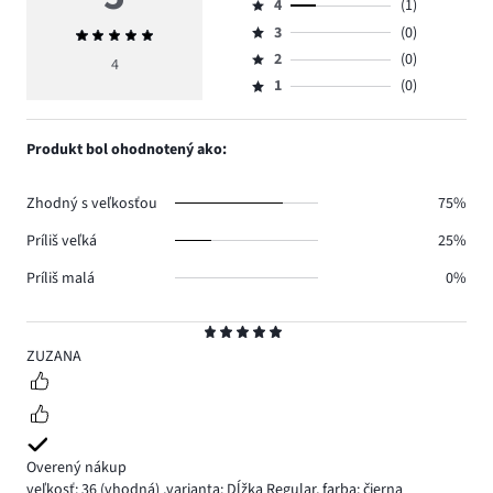
4
(1)
5,
Hodnotenie
počet
3
(0)
Priemerné
4,
Hodnotenie
hlasov
hodnotenie
počet
2
(0)
3,
4
Hodnotenie
3.
5
hlasov
počet
1
(0)
2,
Hodnotenie
1.
hlasov
počet
1,
0.
hlasov
počet
Produkt bol ohodnotený ako:
0.
hlasov
0.
Zhodný s veľkosťou
75%
Príliš veľká
25%
Príliš malá
0%
Hodnotenie
5
ZUZANA
Overený nákup
veľkosť: 36
(vhodná)
,
varianta: Dĺžka Regular,
farba: čierna