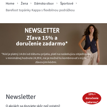
Home
Žena
Dámska obuv
Športové
Barefoot topánky Kappa s flexibilnou podrážkou
NEWSLETTER
Zľava 15% a
doručenie zadarmo*
*Kód je platný 14 dní od dátumu prijatia, platí na nasledujúcu objednávku
v minimálnej hodnote
24,99 €
, nie je možné ho kombinovať s inými
zľavovými kódmi.
Newsletter
15% +
doručenie
zadarmo*
O akciách sa dozviete skôr než ostatní!