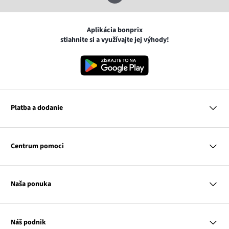
Aplikácia bonprix
stiahnite si a využívajte jej výhody!
Platba a dodanie
MasterCard
VISA
Centrum pomoci
Google pay
Apple pay
Otázky a odpovede
Platba a dodanie
Naša ponuka
Slovenská pošta
Vrátenie a reklamácia
Tabuľka veľkostí
Platba na dobierku
Žena
Klub bonprix
Muž
Katalóg
Náš podnik
Dieťa