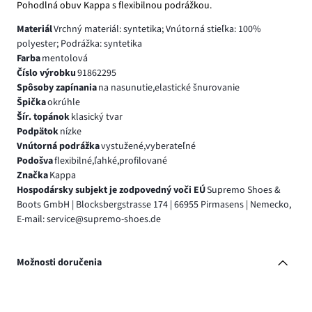
Pohodlná obuv Kappa s flexibilnou podrážkou.
Materiál
Vrchný materiál: syntetika; Vnútorná stieľka: 100%
polyester; Podrážka: syntetika
Farba
mentolová
Číslo výrobku
91862295
Spôsoby zapínania
na nasunutie,elastické šnurovanie
Špička
okrúhle
Šír. topánok
klasický tvar
Podpätok
nízke
Vnútorná podrážka
vystužené,vyberateľné
Podošva
flexibilné,ľahké,profilované
Značka
Kappa
Hospodársky subjekt je zodpovedný voči EÚ
Supremo Shoes &
Boots GmbH | Blocksbergstrasse 174 | 66955 Pirmasens | Nemecko,
E-mail: service@supremo-shoes.de
Možnosti doručenia