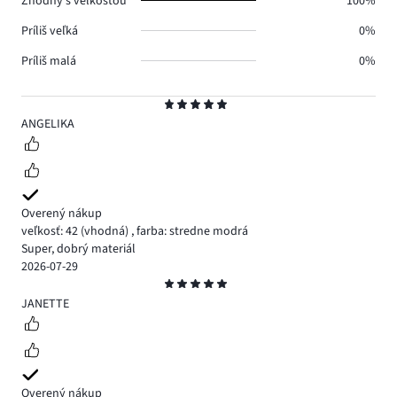
Zhodný s veľkosťou
100%
Príliš veľká
0%
Príliš malá
0%
Hodnotenie
5
ANGELIKA
Overený nákup
veľkosť: 42
(vhodná)
,
farba: stredne modrá
Super, dobrý materiál
2026-07-29
Hodnotenie
5
JANETTE
Overený nákup