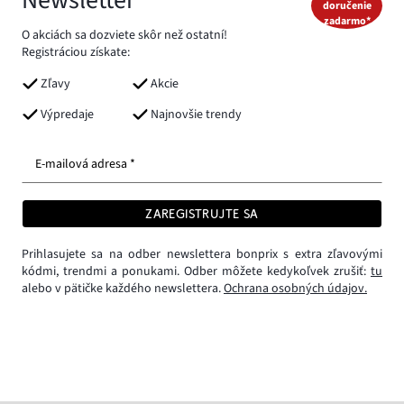
doručenie
zadarmo*
O akciách sa dozviete skôr než ostatní!
Registráciou získate:
Zľavy
Akcie
Výpredaje
Najnovšie trendy
E-mailová adresa *
ZAREGISTRUJTE SA
Prihlasujete sa na odber newslettera bonprix s extra zľavovými
kódmi, trendmi a ponukami. Odber môžete kedykoľvek zrušiť:
tu
alebo v pätičke každého newslettera.
Ochrana osobných údajov.