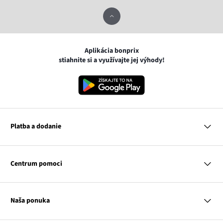
Aplikácia bonprix
stiahnite si a využívajte jej výhody!
Platba a dodanie
MasterCard
VISA
Centrum pomoci
Google pay
Apple pay
Otázky a odpovede
Platba a dodanie
Naša ponuka
Slovenská pošta
Vrátenie a reklamácia
Tabuľka veľkostí
Platba na dobierku