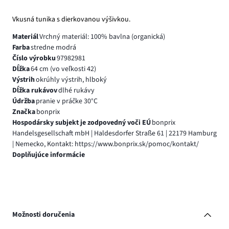
Vkusná tunika s dierkovanou výšivkou.
Materiál
Vrchný materiál: 100% bavlna (organická)
Farba
stredne modrá
Číslo výrobku
97982981
Dĺžka
64 cm (vo veľkosti 42)
Výstrih
okrúhly výstrih, hlboký
Dĺžka rukávov
dlhé rukávy
Údržba
pranie v práčke 30°C
Značka
bonprix
Hospodársky subjekt je zodpovedný voči EÚ
bonprix
Handelsgesellschaft mbH | Haldesdorfer Straße 61 | 22179 Hamburg
| Nemecko, Kontakt: https://www.bonprix.sk/pomoc/kontakt/
Doplňujúce informácie
Možnosti doručenia