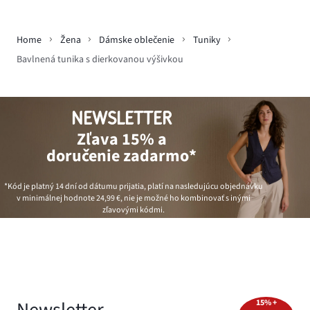
Home
Žena
Dámske oblečenie
Tuniky
Bavlnená tunika s dierkovanou výšivkou
NEWSLETTER
Zľava 15% a
doručenie zadarmo*
*Kód je platný 14 dní od dátumu prijatia, platí na nasledujúcu objednávku
v minimálnej hodnote
24,99 €
, nie je možné ho kombinovať s inými
zľavovými kódmi.
Newsletter
15% +