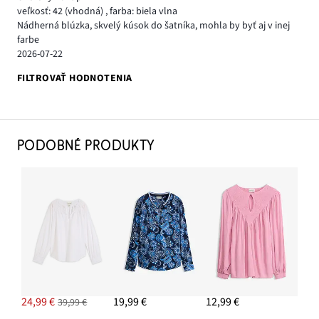
veľkosť: 42
(vhodná)
,
farba: biela vlna
Nádherná blúzka, skvelý kúsok do šatníka, mohla by byť aj v inej
farbe
2026-07-22
FILTROVAŤ HODNOTENIA
PODOBNÉ PRODUKTY
24,99 €
19,99 €
12,99 €
39,99 €