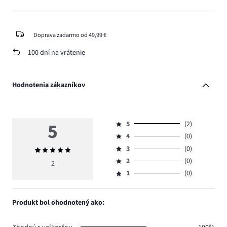
Doprava zadarmo od 49,99 €
100 dní na vrátenie
Hodnotenia zákazníkov
5
5
(2)
Hodnotenie
4
(0)
5,
Hodnotenie
počet
3
(0)
Priemerné
4,
Hodnotenie
hlasov
hodnotenie
počet
2
(0)
3,
2
Hodnotenie
2.
5
hlasov
počet
1
(0)
2,
Hodnotenie
0.
hlasov
počet
1,
0.
hlasov
počet
Produkt bol ohodnotený ako:
0.
hlasov
0.