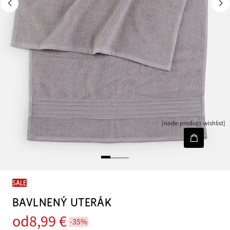
[node-product-wishlist]
SALE
BAVLNENÝ UTERÁK
od
8,99 €
-35%