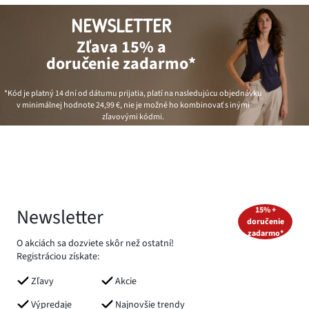
NEWSLETTER
Zľava 15% a
doručenie zadarmo*
*Kód je platný 14 dní od dátumu prijatia, platí na nasledujúcu objednávku
v minimálnej hodnote
24,99 €
, nie je možné ho kombinovať s inými
zľavovými kódmi.
Newsletter
15% +
doručenie
zadarmo*
O akciách sa dozviete skôr než ostatní!
Registráciou získate:
Zľavy
Akcie
Výpredaje
Najnovšie trendy