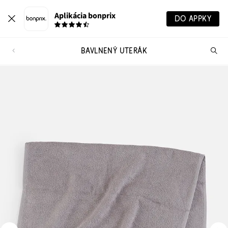
Aplikácia bonprix
DO APPKY
BAVLNENÝ UTERÁK
Hľ
pr