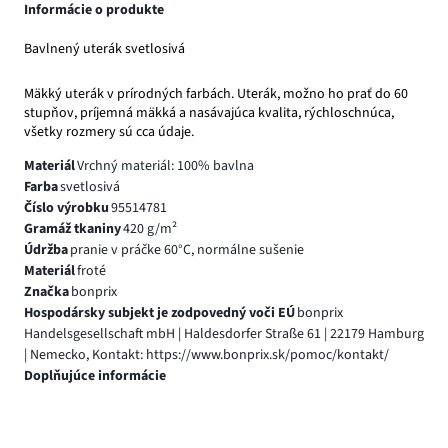
Informácie o produkte
Bavlnený uterák svetlosivá
Mäkký uterák v prírodných farbách. Uterák, možno ho prať do 60
stupňov, príjemná mäkká a nasávajúca kvalita, rýchloschnúca,
všetky rozmery sú cca údaje.
Materiál
Vrchný materiál: 100% bavlna
Farba
svetlosivá
Číslo výrobku
95514781
Gramáž tkaniny
420 g/m²
Údržba
pranie v práčke 60°C, normálne sušenie
Materiál
froté
Značka
bonprix
Hospodársky subjekt je zodpovedný voči EÚ
bonprix
Handelsgesellschaft mbH | Haldesdorfer Straße 61 | 22179 Hamburg
| Nemecko, Kontakt: https://www.bonprix.sk/pomoc/kontakt/
Doplňujúce informácie